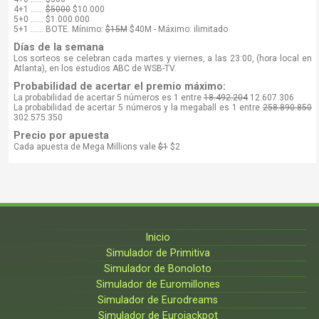
4+1 ......
$5000
$10.000
5+0 ...... $1.000.000
5+1 ...... BOTE. Mínimo:
$15M
$40M - Máximo: ilimitado
Días de la semana
Los sorteos se celebran cada martes y viernes, a las 23:00, (hora local en
Atlanta), en los estudios ABC de WSB-TV.
Probabilidad de acertar el premio máximo:
La probabilidad de acertar 5 números es 1 entre
18.492.204
12.607.306
La probabilidad de acertar 5 números y la megaball es 1 entre
258.890.850
302.575.350
Precio por apuesta
Cada apuesta de Mega Millions vale
$1
$2
Inicio
Simulador de Primitiva
Simulador de Bonoloto
Simulador de Euromillones
Simulador de Eurodreams
Simulador de Eurojackpot