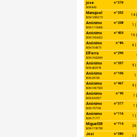
jose
nº370
BON-843
Manujoel
nº202
14 |
BON-1080275
Anónimo
nº208
1 |
BON-1118408
Anónimo
nº450
16 |
BON-1004422
Anónimo
nº86
6 |
BON-514875
ElFerra
nº290
BON-1042689
Anónimo
nº207
9 |
BON-463978
Anónimo
nº106
1 
BON-28108
Anónimo
nº467
9 |
BON-1087520
Anónimo
nº90
1 
BON-634537
Anónimo
nº377
1 
BON-757106
Anónimo
nº116
1 |
BON-71777
MiguelSR
nº714
26 
BON-1150708
Josi
nº380
1 |