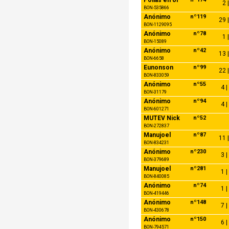
2 
BON-535866
Anónimo
nº119
29 |
BON-1129095
Anónimo
nº78
1 
BON-15089
Anónimo
nº42
13 |
BON-6658
Eunonson
nº99
22 |
BON-833059
Anónimo
nº55
4 |
BON-31179
Anónimo
nº94
4 |
BON-601271
MUTEV Nick
nº52
BON-272837
Manujoel
nº87
11 |
BON-834231
Anónimo
nº230
3 |
BON-379689
Manujoel
nº281
1 |
BON-840085
Anónimo
nº74
1 |
BON-419446
Anónimo
nº148
7 |
BON-430678
Anónimo
nº150
6 |
BON-794571