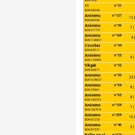
BON-7418
11
nº21
BON-926344
Anónimo
nº127
12 |
BON-663943
Anónimo
nº25
7 |
BON-371775
Anónimo
nº169
4 
BON-1146807
Cocobas
nº44
BON-855111
Anónimo
nº22
9 |
BON-1130909
Vikgak
nº32
BON-260671
Anónimo
nº33
23 |
BON-1078057
Anónimo
nº56
8 |
BON-570661
Anónimo
nº53
8 |
BON-1060513
Anónimo
nº129
7 |
BON-1087976
Anónimo
nº239
10 |
BON-921255
Anónimo
nº45
5 |
BON-307251
Pollas en ol
nº174