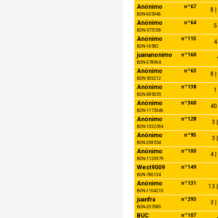
Anónimo
nº67
8 |
BON-605946
Anónimo
nº64
5 
BON-575108
Anónimo
nº115
4 
BON-16582
juananonimo
nº160
BON-378904
Anónimo
nº63
8 |
BON-503212
Anónimo
nº138
1 
BON-385055
Anónimo
nº360
40 
BON-1175346
Anónimo
nº128
3 
BON-1032594
Anónimo
nº95
3 
BON-208554
Anónimo
nº100
4 |
BON-1120979
West9009
nº149
BON-780134
Anónimo
nº131
13 |
BON-1104210
juanfra
nº293
3 |
BON-207080
BUC
nº107