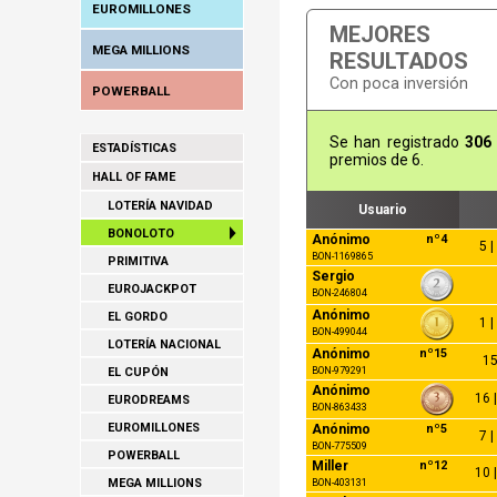
EUROMILLONES
MEJORES
MEGA MILLIONS
RESULTADOS
Con poca inversión
POWERBALL
Se han registrado
306
ESTADÍSTICAS
premios de 6.
HALL OF FAME
LOTERÍA NAVIDAD
Usuario
BONOLOTO
Anónimo
nº4
5 |
BON-1169865
PRIMITIVA
Sergio
EUROJACKPOT
BON-246804
Anónimo
EL GORDO
1 |
BON-499044
LOTERÍA NACIONAL
Anónimo
nº15
15
BON-979291
EL CUPÓN
Anónimo
16 |
EURODREAMS
BON-863433
EUROMILLONES
Anónimo
nº5
7 |
BON-775509
POWERBALL
Miller
nº12
10 |
MEGA MILLIONS
BON-403131