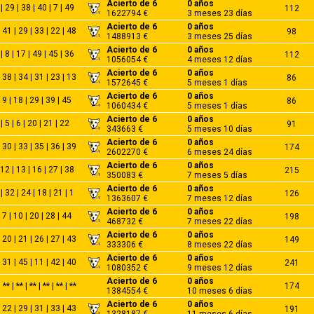
Acierto de 6
0 años
| 29 | 38 | 40 | 7 | 49
112
1622794 €
3 meses 23 días
Acierto de 6
0 años
 41 | 29 | 33 | 22 | 48
98
1488913 €
3 meses 25 días
Acierto de 6
0 años
| 8 | 17 | 49 | 45 | 36
112
1056054 €
4 meses 12 días
Acierto de 6
0 años
 38 | 34 | 31 | 23 | 13
86
1572645 €
5 meses 1 días
Acierto de 6
0 años
| 9 | 18 | 29 | 39 | 45
86
1060434 €
5 meses 1 días
Acierto de 6
0 años
| 5 | 6 | 20 | 21 | 22
91
343663 €
5 meses 10 días
Acierto de 6
0 años
 30 | 33 | 35 | 36 | 39
174
2602270 €
6 meses 24 días
Acierto de 6
0 años
 12 | 13 | 16 | 27 | 38
215
350083 €
7 meses 5 días
Acierto de 6
0 años
| 32 | 24 | 18 | 21 | 1
126
1363607 €
7 meses 12 días
Acierto de 6
0 años
| 7 | 10 | 20 | 28 | 44
198
468732 €
7 meses 22 días
Acierto de 6
0 años
 20 | 21 | 26 | 27 | 43
149
333306 €
8 meses 22 días
Acierto de 6
0 años
 31 | 45 | 11 | 42 | 40
241
1080352 €
9 meses 12 días
Acierto de 6
0 años
** | ** | ** | ** | ** | **
174
1384554 €
10 meses 6 días
Acierto de 6
0 años
 22 | 29 | 31 | 33 | 43
191
1328187 €
11 meses 6 días