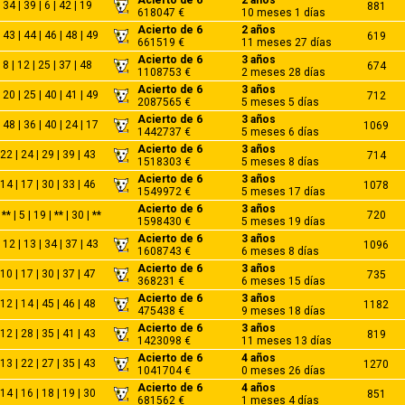
| 34 | 39 | 6 | 42 | 19
881
618047 €
10 meses 1 días
Acierto de 6
2 años
 43 | 44 | 46 | 48 | 49
619
661519 €
11 meses 27 días
Acierto de 6
3 años
| 8 | 12 | 25 | 37 | 48
674
1108753 €
2 meses 28 días
Acierto de 6
3 años
 20 | 25 | 40 | 41 | 49
712
2087565 €
5 meses 5 días
Acierto de 6
3 años
 48 | 36 | 40 | 24 | 17
1069
1442737 €
5 meses 6 días
Acierto de 6
3 años
 22 | 24 | 29 | 39 | 43
714
1518303 €
5 meses 8 días
Acierto de 6
3 años
 14 | 17 | 30 | 33 | 46
1078
1549972 €
5 meses 17 días
Acierto de 6
3 años
** | 5 | 19 | ** | 30 | **
720
1598430 €
5 meses 19 días
Acierto de 6
3 años
 12 | 13 | 34 | 37 | 43
1096
1608743 €
6 meses 8 días
Acierto de 6
3 años
 10 | 17 | 30 | 37 | 47
735
368231 €
6 meses 15 días
Acierto de 6
3 años
 12 | 14 | 45 | 46 | 48
1182
475438 €
9 meses 18 días
Acierto de 6
3 años
 12 | 28 | 35 | 41 | 43
819
1423098 €
11 meses 13 días
Acierto de 6
4 años
 13 | 22 | 27 | 35 | 43
1270
1041704 €
0 meses 26 días
Acierto de 6
4 años
 14 | 16 | 18 | 19 | 30
851
681562 €
1 meses 4 días