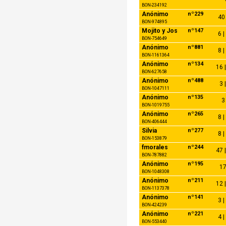
BON-234192
Anónimo
nº229
40 
BON-974895
Mojito y Jos
nº147
6 |
BON-754649
Anónimo
nº881
8 |
BON-1161364
Anónimo
nº134
16 |
BON-627658
Anónimo
nº488
3 
BON-1047111
Anónimo
nº135
3 
BON-1019755
Anónimo
nº265
8 |
BON-406444
Silvia
nº277
8 |
BON-153879
fmorales
nº244
47 |
BON-787882
Anónimo
nº195
17
BON-1048308
Anónimo
nº211
12 |
BON-1137378
Anónimo
nº141
3 |
BON-424239
Anónimo
nº221
4 |
BON-553440