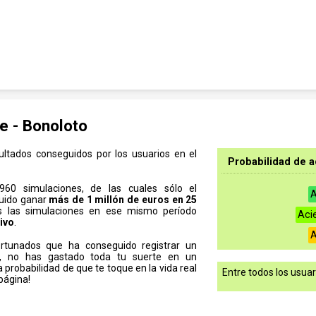
e - Bonoloto
ultados conseguidos por los usuarios en el
Probabilidad de a
960 simulaciones, de las cuales sólo el
A
uido ganar
más de 1 millón de euros en 25
 las simulaciones en ese mismo período
Aci
ivo
.
A
rtunados que ha conseguido registrar un
s, no has gastado toda tu suerte en un
 probabilidad de que te toque en la vida real
Entre todos los usua
página!