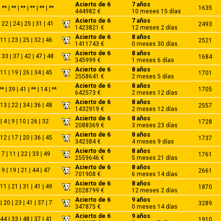
Acierto de 6
7 años
** | ** | ** | ** | ** | **
1635
444982 €
10 meses 15 días
Acierto de 6
7 años
 22 | 24 | 25 | 31 | 41
2493
1423821 €
12 meses 2 días
Acierto de 6
8 años
 11 | 23 | 25 | 32 | 46
2521
1411743 €
0 meses 30 días
Acierto de 6
8 años
 33 | 37 | 42 | 47 | 48
1684
345999 €
1 meses 6 días
Acierto de 6
8 años
 11 | 19 | 26 | 34 | 45
1701
2558641 €
2 meses 5 días
Acierto de 6
8 años
** | 39 | 41 | ** | 14 | **
1705
642573 €
2 meses 12 días
Acierto de 6
8 años
 13 | 22 | 34 | 36 | 48
2557
1432919 €
2 meses 12 días
Acierto de 6
8 años
| 4 | 9 | 10 | 26 | 32
1728
2088369 €
3 meses 23 días
Acierto de 6
8 años
 12 | 17 | 20 | 36 | 45
1737
342384 €
4 meses 9 días
Acierto de 6
8 años
| 7 | 11 | 22 | 33 | 49
1761
2559646 €
5 meses 21 días
Acierto de 6
8 años
| 9 | 19 | 21 | 44 | 47
2661
701908 €
6 meses 14 días
Acierto de 6
8 años
 11 | 21 | 31 | 41 | 49
1870
2028799 €
12 meses 2 días
Acierto de 6
9 años
| 20 | 23 | 41 | 37 | 7
3289
347875 €
0 meses 14 días
Acierto de 6
9 años
 44 | 33 | 48 | 37 | 41
1910