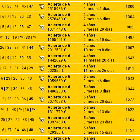
Acierto de 6
4 años
 16 | 26 | 41 | 45 | 47
1300
2515986 €
2 meses 1 días
Acierto de 6
4 años
| 6 | 7 | 19 | 20 | 23
1304
2578450 €
2 meses 6 días
Acierto de 6
4 años
| 5 | 6 | 13 | 28 | 47
985
1071448 €
8 meses 29 días
Acierto de 6
4 años
** | 16 | 19 | ** | 33 | **
1487
1105451 €
9 meses 10 días
Acierto de 6
4 años
 26 | 33 | 37 | 41 | 44
1007
2012501 €
10 meses 8 días
Acierto de 6
4 años
| 6 | 9 | 19 | 30 | 35
1547
1442629 €
11 meses 20 días
Acierto de 6
4 años
| 17 | 6 | 31 | 24 | 29
1811
502855 €
11 meses 26 días
Acierto de 6
5 años
| 6 | 23 | 26 | 30 | 40
1043
1059669 €
0 meses 6 días
Acierto de 6
5 años
| 9 | 21 | 30 | 33 | 43
1044
1486260 €
0 meses 8 días
Acierto de 6
5 años
 12 | 28 | 38 | 36 | 45
1577
2074093 €
0 meses 20 días
Acierto de 6
5 años
** | 1 | 43 | ** | 16 | **
1622
1311779 €
2 meses 13 días
Acierto de 6
5 años
 25 | 27 | 29 | 33 | 45
1104
1097468 €
3 meses 23 días
Acierto de 6
5 años
 16 | 27 | 34 | 46 | 48
1151
429355 €
6 meses 15 días
Acierto de 6
6 años