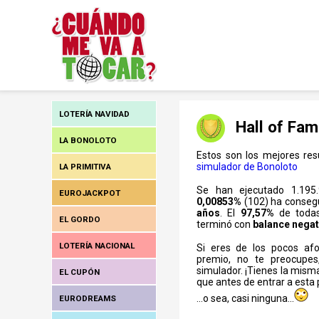
LOTERÍA NAVIDAD
Hall of Fam
LA BONOLOTO
Estos son los mejores res
simulador de Bonoloto
LA PRIMITIVA
Se han ejecutado 1.195.
EUROJACKPOT
0,00853%
(102) ha conseg
años
. El
97,57%
de todas
EL GORDO
terminó con
balance negat
LOTERÍA NACIONAL
Si eres de los pocos afo
premio, no te preocupe
simulador. ¡Tienes la misma
EL CUPÓN
que antes de entrar a esta 
...o sea, casi ninguna...
EURODREAMS