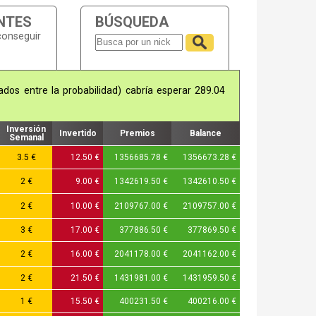
NTES
BÚSQUEDA
conseguir
ados entre la probabilidad) cabría esperar 289.04
Inversión
Invertido
Premios
Balance
Semanal
3.5 €
12.50 €
1356685.78 €
1356673.28 €
2 €
9.00 €
1342619.50 €
1342610.50 €
2 €
10.00 €
2109767.00 €
2109757.00 €
3 €
17.00 €
377886.50 €
377869.50 €
2 €
16.00 €
2041178.00 €
2041162.00 €
2 €
21.50 €
1431981.00 €
1431959.50 €
1 €
15.50 €
400231.50 €
400216.00 €