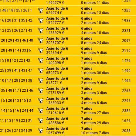
** | 10 | 27 | ** | 37 | **
1254
1490279 €
0 meses 11 días
Acierto de 6
6 años
| 48 | 18 | 25 | 26 | 1
1255
629074 €
0 meses 13 días
Acierto de 6
6 años
 16 | 20 | 31 | 35 | 42
1938
1592777 €
2 meses 18 días
Acierto de 6
6 años
 12 | 25 | 26 | 27 | 43
2321
1433929 €
4 meses 18 días
Acierto de 6
6 años
 20 | 29 | 43 | 46 | 48
2097
2028707 €
8 meses 24 días
Acierto de 6
6 años
| 28 | 49 | 14 | 33 | 6
2110
392694 €
9 meses 9 días
Acierto de 6
7 años
| 5 | 8 | 12 | 22 | 43
1476
1400098 €
1 meses 6 días
Acierto de 6
7 años
 25 | 39 | 41 | 43 | 47
1490
650373 €
1 meses 30 días
Acierto de 6
7 años
 10 | 17 | 28 | 29 | 38
1495
618271 €
2 meses 9 días
Acierto de 6
7 años
 35 | 48 | 17 | 22 | 46
2263
1075159 €
3 meses 3 días
Acierto de 6
7 años
 | 5 | 20 | 13 | 15 | 3
2293
1368933 €
4 meses 8 días
Acierto de 6
7 años
 14 | 15 | 16 | 24 | 44
2386
1319618 €
7 meses 27 días
Acierto de 6
7 años
 11 | 13 | 19 | 22 | 31
1626
1438586 €
9 meses 29 días
Acierto de 6
7 años
 21 | 26 | 27 | 34 | 39
2038
1067499 €
10 meses 7 días