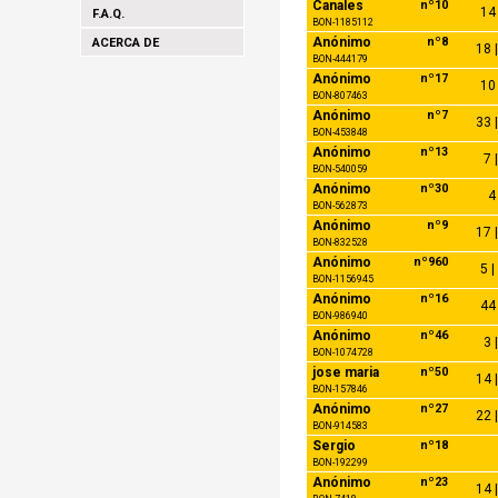
Canales
nº10
14 
F.A.Q.
BON-1185112
Anónimo
nº8
ACERCA DE
18 |
BON-444179
Anónimo
nº17
10 
BON-807463
Anónimo
nº7
33 |
BON-453848
Anónimo
nº13
7 
BON-540059
Anónimo
nº30
4 
BON-562873
Anónimo
nº9
17 |
BON-832528
Anónimo
nº960
5 |
BON-1156945
Anónimo
nº16
44 
BON-986940
Anónimo
nº46
3 
BON-1074728
jose maria
nº50
14 |
BON-157846
Anónimo
nº27
22 |
BON-914583
Sergio
nº18
BON-192299
Anónimo
nº23
14 |