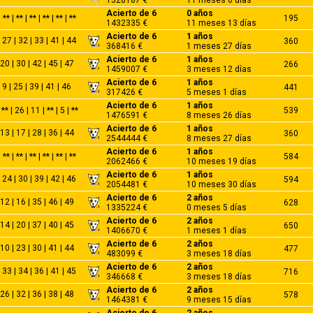
Acierto de 6
0 años
** | ** | ** | ** | ** | **
195
1432335 €
11 meses 13 días
Acierto de 6
1 años
 27 | 32 | 33 | 41 | 44
360
368416 €
1 meses 27 días
Acierto de 6
1 años
 20 | 30 | 42 | 45 | 47
266
1459007 €
3 meses 12 días
Acierto de 6
1 años
| 9 | 25 | 39 | 41 | 46
441
317426 €
5 meses 1 días
Acierto de 6
1 años
** | 26 | 11 | ** | 5 | **
539
1476591 €
8 meses 26 días
Acierto de 6
1 años
 13 | 17 | 28 | 36 | 44
360
2544444 €
8 meses 27 días
Acierto de 6
1 años
** | ** | ** | ** | ** | **
584
2062466 €
10 meses 19 días
Acierto de 6
1 años
 24 | 30 | 39 | 42 | 46
594
2054481 €
10 meses 30 días
Acierto de 6
2 años
 12 | 16 | 35 | 46 | 49
628
1335224 €
0 meses 5 días
Acierto de 6
2 años
 14 | 20 | 37 | 40 | 45
650
1406670 €
1 meses 1 días
Acierto de 6
2 años
 10 | 23 | 30 | 41 | 44
477
483099 €
3 meses 18 días
Acierto de 6
2 años
 33 | 34 | 36 | 41 | 45
716
346668 €
3 meses 18 días
Acierto de 6
2 años
 26 | 32 | 36 | 38 | 48
578
1464381 €
9 meses 15 días
Acierto de 6
2 años