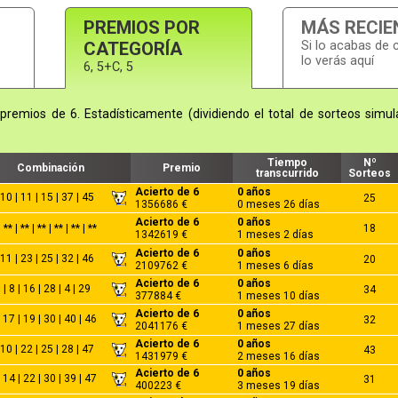
PREMIOS POR
MÁS RECIE
CATEGORÍA
Si lo acabas de 
lo verás aquí
6, 5+C, 5
premios de 6. Estadísticamente (dividiendo el total de sorteos simul
Tiempo
Nº
Combinación
Premio
transcurrido
Sorteos
Acierto de 6
0 años
 10 | 11 | 15 | 37 | 45
25
1356686 €
0 meses 26 días
Acierto de 6
0 años
** | ** | ** | ** | ** | **
18
1342619 €
1 meses 2 días
Acierto de 6
0 años
 11 | 23 | 25 | 32 | 46
20
2109762 €
1 meses 6 días
Acierto de 6
0 años
 | 8 | 16 | 28 | 4 | 29
34
377884 €
1 meses 10 días
Acierto de 6
0 años
 17 | 19 | 30 | 40 | 46
32
2041176 €
1 meses 27 días
Acierto de 6
0 años
 10 | 22 | 25 | 28 | 47
43
1431979 €
2 meses 16 días
Acierto de 6
0 años
 14 | 22 | 30 | 39 | 47
31
400223 €
3 meses 19 días