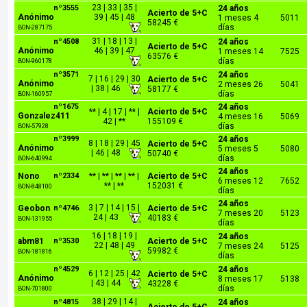
23 | 33 | 35 |
nº3555
24 años
Acierto de 5+C
Anónimo
39 | 45 | 48
1 meses 4
5011
58245 €
días
BON-287175
31 | 18 | 13 |
nº4508
24 años
Acierto de 5+C
Anónimo
46 | 39 | 47
1 meses 14
7525
63576 €
días
BON-960178
nº3571
24 años
7 | 16 | 29 | 30
Acierto de 5+C
Anónimo
2 meses 26
5041
| 38 | 46
58177 €
días
BON-160957
nº1675
24 años
** | 4 | 17 | ** |
Acierto de 5+C
Gonzalez411
4 meses 16
5069
42 | **
155109 €
días
BON-57928
nº3999
24 años
8 | 18 | 29 | 45
Acierto de 5+C
Anónimo
5 meses 5
5080
| 46 | 48
50740 €
días
BON-640994
24 años
Nono
nº2334
** | ** | ** | ** |
Acierto de 5+C
6 meses 12
7652
** | **
152031 €
BON-848100
días
24 años
3 | 7 | 14 | 15 |
Geobon
nº4746
Acierto de 5+C
7 meses 20
5123
24 | 43
40183 €
BON-131955
días
16 | 18 | 19 |
24 años
abm81
nº3530
Acierto de 5+C
22 | 48 | 49
7 meses 24
5125
59982 €
BON-181816
días
nº4529
24 años
6 | 12 | 25 | 42
Acierto de 5+C
Anónimo
8 meses 17
5138
| 43 | 44
43228 €
días
BON-701800
38 | 29 | 14 |
nº4815
24 años