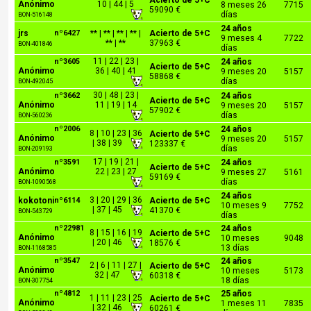
Acierto de 5+C
Anónimo
10 | 44 | 5
8 meses 26
7715
59090 €
días
BON-516148
24 años
jrs
nº6427
** | ** | ** | ** |
Acierto de 5+C
9 meses 4
7722
** | **
37963 €
BON-401846
días
11 | 22 | 23 |
nº3605
24 años
Acierto de 5+C
Anónimo
36 | 40 | 41
9 meses 20
5157
58868 €
días
BON-492045
30 | 48 | 23 |
nº3662
24 años
Acierto de 5+C
Anónimo
11 | 19 | 14
9 meses 20
5157
57902 €
días
BON-560236
nº2006
24 años
8 | 10 | 23 | 36
Acierto de 5+C
Anónimo
9 meses 20
5157
| 38 | 39
123337 €
días
BON-209193
17 | 19 | 21 |
nº3591
24 años
Acierto de 5+C
Anónimo
22 | 23 | 27
9 meses 27
5161
59169 €
días
BON-1090568
24 años
3 | 20 | 29 | 36
kokotoni
nº6114
Acierto de 5+C
10 meses 9
7752
| 37 | 45
41370 €
BON-543729
días
nº22981
24 años
8 | 15 | 16 | 19
Acierto de 5+C
Anónimo
10 meses
9048
| 20 | 46
18576 €
13 días
BON-1168585
nº3547
24 años
2 | 6 | 11 | 27 |
Acierto de 5+C
Anónimo
10 meses
5173
32 | 47
60318 €
18 días
BON-307754
nº4812
25 años
1 | 11 | 23 | 25
Acierto de 5+C
Anónimo
1 meses 11
7835
| 32 | 46
60261 €