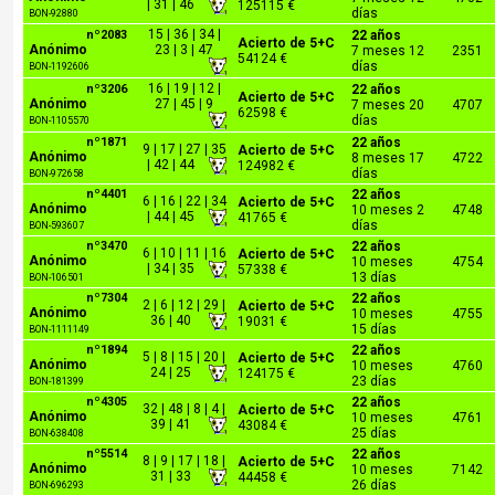
| 31 | 46
125115 €
días
BON-92880
15 | 36 | 34 |
nº2083
22 años
Acierto de 5+C
Anónimo
23 | 3 | 47
7 meses 12
2351
54124 €
días
BON-1192606
16 | 19 | 12 |
nº3206
22 años
Acierto de 5+C
Anónimo
27 | 45 | 9
7 meses 20
4707
62598 €
días
BON-1105570
nº1871
22 años
9 | 17 | 27 | 35
Acierto de 5+C
Anónimo
8 meses 17
4722
| 42 | 44
124982 €
días
BON-972658
nº4401
22 años
6 | 16 | 22 | 34
Acierto de 5+C
Anónimo
10 meses 2
4748
| 44 | 45
41765 €
días
BON-593607
nº3470
22 años
6 | 10 | 11 | 16
Acierto de 5+C
Anónimo
10 meses
4754
| 34 | 35
57338 €
13 días
BON-106501
nº7304
22 años
2 | 6 | 12 | 29 |
Acierto de 5+C
Anónimo
10 meses
4755
36 | 40
19031 €
15 días
BON-1111149
nº1894
22 años
5 | 8 | 15 | 20 |
Acierto de 5+C
Anónimo
10 meses
4760
24 | 25
124175 €
23 días
BON-181399
nº4305
22 años
32 | 48 | 8 | 4 |
Acierto de 5+C
Anónimo
10 meses
4761
39 | 41
43084 €
25 días
BON-638408
nº5514
22 años
8 | 9 | 17 | 18 |
Acierto de 5+C
Anónimo
10 meses
7142
31 | 33
44458 €
26 días
BON-696293