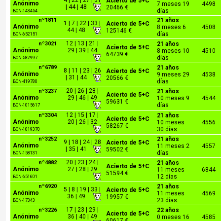
4 | 22 | 27 | 31
Acierto de 5+C
Anónimo
7 meses 19
4498
| 44 | 48
20466 €
días
BON-143454
nº1811
21 años
1 | 7 | 22 | 33 |
Acierto de 5+C
Anónimo
8 meses 6
4508
44 | 48
125146 €
días
BON-652151
12 | 13 | 21 |
nº3021
21 años
Acierto de 5+C
Anónimo
29 | 39 | 44
8 meses 10
4510
64739 €
días
BON-582997
nº6789
21 años
8 | 11 | 23 | 26
Acierto de 5+C
Anónimo
9 meses 29
4538
| 31 | 44
20566 €
días
BON-419780
20 | 26 | 28 |
nº3237
21 años
Acierto de 5+C
Anónimo
29 | 46 | 49
10 meses 9
4544
59631 €
días
BON-1015617
12 | 15 | 17 |
nº3304
21 años
Acierto de 5+C
Anónimo
20 | 26 | 32
10 meses
4556
58267 €
30 días
BON-1019370
nº3252
21 años
9 | 18 | 24 | 28
Acierto de 5+C
Anónimo
11 meses 2
4557
| 35 | 41
59502 €
días
BON-158131
20 | 23 | 24 |
nº4882
21 años
Acierto de 5+C
Anónimo
27 | 28 | 29
11 meses
6844
51594 €
12 días
BON-651601
nº6920
21 años
5 | 8 | 19 | 33 |
Acierto de 5+C
Anónimo
11 meses
4569
36 | 49
19957 €
23 días
BON-17343
17 | 23 | 29 |
nº3226
22 años
Acierto de 5+C
Anónimo
36 | 40 | 49
0 meses 16
4585
60617 €