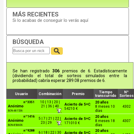
MÁS RECIENTES
Si lo acabas de conseguir lo verás aquí
BÚSQUEDA
Se han registrado
306
premios de 6. Estadísticamente
(dividiendo el total de sorteos simulados entre la
probabilidad) cabría esperar 289.08 premios de 6.
Tiempo
Nº
Usuario
Combinación
Premio
transcurrido
Sorteos
10 | 13 | 20 |
nº3351
20 años
Acierto de 5+C
Anónimo
21 | 36 | 40
8 meses 10
4302
54210 €
días
BON-461536
nº1416
20 años
5 | 7 | 21 | 22 |
Acierto de 5+C
Anónimo
8 meses 18
4307
23 | 29
171010 €
días
BON-856606
nº9288
20 años
6 | 18 | 22 | 30
Acierto de 5+C