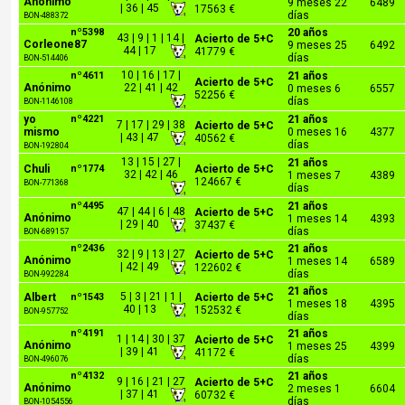
Anónimo
9 meses 22
6489
| 36 | 45
17563 €
días
BON-488372
nº5398
20 años
43 | 9 | 1 | 14 |
Acierto de 5+C
Corleone87
9 meses 25
6492
44 | 17
41779 €
días
BON-514406
10 | 16 | 17 |
nº4611
21 años
Acierto de 5+C
Anónimo
22 | 41 | 42
0 meses 6
6557
52256 €
días
BON-1146108
yo
nº4221
21 años
7 | 17 | 29 | 38
Acierto de 5+C
mismo
0 meses 16
4377
| 43 | 47
40562 €
días
BON-192804
13 | 15 | 27 |
21 años
Chuli
nº1774
Acierto de 5+C
32 | 42 | 46
1 meses 7
4389
124667 €
BON-771368
días
nº4495
21 años
47 | 44 | 6 | 48
Acierto de 5+C
Anónimo
1 meses 14
4393
| 29 | 40
37437 €
días
BON-689157
nº2436
21 años
32 | 9 | 13 | 27
Acierto de 5+C
Anónimo
1 meses 14
6589
| 42 | 49
122602 €
días
BON-992284
21 años
5 | 3 | 21 | 1 |
Albert
nº1543
Acierto de 5+C
1 meses 18
4395
40 | 13
152532 €
BON-957752
días
nº4191
21 años
1 | 14 | 30 | 37
Acierto de 5+C
Anónimo
1 meses 25
4399
| 39 | 41
41172 €
días
BON-496076
nº4132
21 años
9 | 16 | 21 | 27
Acierto de 5+C
Anónimo
2 meses 1
6604
| 37 | 41
60732 €
días
BON-1054556