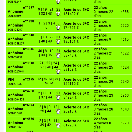
días
BON-73247
nº1597
22 años
9 | 19 | 21 | 23
Acierto de 5+C
Anónimo
0 meses 22
4588
| 32 | 43
151492 €
días
BON-28859
nº1938
22 años
1 | 2 | 3 | 4 | 5
Acierto de 5+C
Anónimo
2 meses 6
6920
| 6
174791 €
días
BON-1040871
nº1840
22 años
1 | 13 | 29 | 31
Acierto de 5+C
Anónimo
2 meses 9
4615
| 40 | 48
125101 €
días
BON-1048267
nº3546
22 años
40 | 8 | 13 | 21
Acierto de 5+C
Anónimo
2 meses 21
4622
| 33 | 36
53743 €
días
BON-510939
21 | 22 | 24 |
nº3310
22 años
Acierto de 5+C
Anónimo
26 | 40 | 44
2 meses 25
4624
59108 €
días
BON-1027048
22 años
PIN
nº2175
** | ** | ** | ** |
Acierto de 5+C
2 meses 29
6940
** | **
152110 €
BON-231739
días
nº4760
22 años
2 | 11 | 18 | 27
Acierto de 5+C
Anónimo
3 meses 23
6960
| 37 | 44
54324 €
días
BON-1004404
nº6974
22 años
2 | 8 | 9 | 13 |
Acierto de 5+C
Anónimo
3 meses 28
4643
25 | 44
20213 €
días
BON-365481
nº4380
22 años
2 | 3 | 8 | 11 |
Acierto de 5+C
Anónimo
4 meses 8
6973
39 | 42
61720 €
días
BON-915763