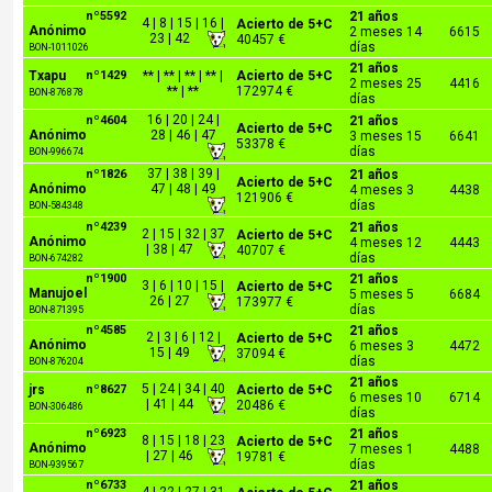
nº5592
21 años
4 | 8 | 15 | 16 |
Acierto de 5+C
Anónimo
2 meses 14
6615
23 | 42
40457 €
días
BON-1011026
21 años
Txapu
nº1429
** | ** | ** | ** |
Acierto de 5+C
2 meses 25
4416
** | **
172974 €
BON-876878
días
16 | 20 | 24 |
nº4604
21 años
Acierto de 5+C
Anónimo
28 | 46 | 47
3 meses 15
6641
53378 €
días
BON-996674
37 | 38 | 39 |
nº1826
21 años
Acierto de 5+C
Anónimo
47 | 48 | 49
4 meses 3
4438
121906 €
días
BON-584348
nº4239
21 años
2 | 15 | 32 | 37
Acierto de 5+C
Anónimo
4 meses 12
4443
| 38 | 47
40707 €
días
BON-674282
nº1900
21 años
3 | 6 | 10 | 15 |
Acierto de 5+C
Manujoel
5 meses 5
6684
26 | 27
173977 €
días
BON-871395
nº4585
21 años
2 | 3 | 6 | 12 |
Acierto de 5+C
Anónimo
6 meses 3
4472
15 | 49
37094 €
días
BON-876204
21 años
5 | 24 | 34 | 40
jrs
nº8627
Acierto de 5+C
6 meses 10
6714
| 41 | 44
20486 €
BON-306486
días
nº6923
21 años
8 | 15 | 18 | 23
Acierto de 5+C
Anónimo
7 meses 1
4488
| 27 | 46
19781 €
días
BON-939567
nº6733
21 años