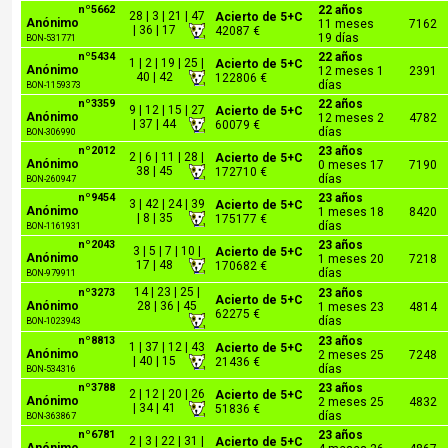
nº5662
22 años
28 | 3 | 21 | 47
Acierto de 5+C
Anónimo
11 meses
7162
| 36 | 17
42087 €
19 días
BON-531771
nº5434
22 años
1 | 2 | 19 | 25 |
Acierto de 5+C
Anónimo
12 meses 1
2391
40 | 42
122806 €
días
BON-1159373
nº3359
22 años
9 | 12 | 15 | 27
Acierto de 5+C
Anónimo
12 meses 2
4782
| 37 | 44
60079 €
días
BON-306990
nº2012
23 años
2 | 6 | 11 | 28 |
Acierto de 5+C
Anónimo
0 meses 17
7190
38 | 45
172710 €
días
BON-260947
nº9454
23 años
3 | 42 | 24 | 39
Acierto de 5+C
Anónimo
1 meses 18
8420
| 8 | 35
175177 €
días
BON-1161931
nº2043
23 años
3 | 5 | 7 | 10 |
Acierto de 5+C
Anónimo
1 meses 20
7218
17 | 48
170682 €
días
BON-979911
14 | 23 | 25 |
nº3273
23 años
Acierto de 5+C
Anónimo
28 | 36 | 45
1 meses 23
4814
62275 €
días
BON-1023943
nº8813
23 años
1 | 37 | 12 | 43
Acierto de 5+C
Anónimo
2 meses 25
7248
| 40 | 15
21436 €
días
BON-534316
nº3788
23 años
2 | 12 | 20 | 26
Acierto de 5+C
Anónimo
2 meses 25
4832
| 34 | 41
51836 €
días
BON-363867
nº6781
23 años
2 | 3 | 22 | 31 |
Acierto de 5+C