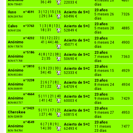
Anónimo
4 meses 26
4867
36 | 49
22033 €
días
BON-759401
23 años
3 | 12 | 15 | 16
Iluso
nº4591
Acierto de 5+C
5 meses 26
7326
| 29 | 34
60496 €
BON-269764
días
23 años
1 | 3 | 8 | 13 |
Calvo
nº3763
Acierto de 5+C
5 meses 28
4885
18 | 31
52849 €
BON-81206
días
10 | 12 | 22 |
nº4232
23 años
Acierto de 5+C
Anónimo
41 | 44 | 46
6 meses 24
4900
45071 €
días
BON-170874
nº5186
23 años
4 | 8 | 12 | 38 |
Acierto de 5+C
Anónimo
7 meses 9
7363
2 | 35
50690 €
días
BON-971768
nº3810
23 años
5 | 9 | 23 | 30 |
Acierto de 5+C
Anónimo
8 meses 15
4929
34 | 45
52333 €
días
BON-802484
nº3238
23 años
2 | 6 | 7 | 8 |
Acierto de 5+C
Anónimo
8 meses 24
4934
21 | 22
64709 €
días
BON-368699
nº4664
23 años
5 | 11 | 21 | 40
Acierto de 5+C
Anónimo
9 meses 26
7429
| 41 | 42
60003 €
días
BON-863737
nº3423
23 años
5 | 11 | 17 | 21
Acierto de 5+C
Cherokee
9 meses 27
4953
| 27 | 46
60815 €
días
BON-528859
nº4549
23 años
6 | 7 | 8 | 9 |
Acierto de 5+C
Anónimo
11 meses
7477
14 | 30
62493 €
23 días
BON-784784