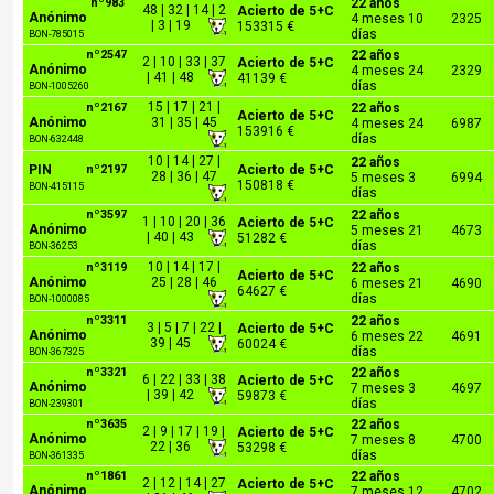
nº983
22 años
48 | 32 | 14 | 2
Acierto de 5+C
Anónimo
4 meses 10
2325
| 3 | 19
153315 €
días
BON-785015
nº2547
22 años
2 | 10 | 33 | 37
Acierto de 5+C
Anónimo
4 meses 24
2329
| 41 | 48
41139 €
días
BON-1005260
15 | 17 | 21 |
nº2167
22 años
Acierto de 5+C
Anónimo
31 | 35 | 45
4 meses 24
6987
153916 €
días
BON-632448
10 | 14 | 27 |
22 años
PIN
nº2197
Acierto de 5+C
28 | 36 | 47
5 meses 3
6994
150818 €
BON-415115
días
nº3597
22 años
1 | 10 | 20 | 36
Acierto de 5+C
Anónimo
5 meses 21
4673
| 40 | 43
51282 €
días
BON-36253
10 | 14 | 17 |
nº3119
22 años
Acierto de 5+C
Anónimo
25 | 28 | 46
6 meses 21
4690
64627 €
días
BON-1000085
nº3311
22 años
3 | 5 | 7 | 22 |
Acierto de 5+C
Anónimo
6 meses 22
4691
39 | 45
60024 €
días
BON-367325
nº3321
22 años
6 | 22 | 33 | 38
Acierto de 5+C
Anónimo
7 meses 3
4697
| 39 | 42
59873 €
días
BON-239301
nº3635
22 años
2 | 9 | 17 | 19 |
Acierto de 5+C
Anónimo
7 meses 8
4700
22 | 36
53298 €
días
BON-361335
nº1861
22 años
2 | 12 | 14 | 27
Acierto de 5+C
Anónimo
7 meses 12
4702