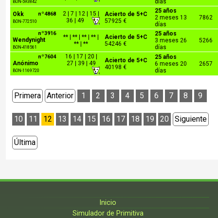
días
BON-593842
25 años
2 | 7 | 12 | 15 |
Okk
nº4868
Acierto de 5+C
2 meses 13
7862
36 | 49
57925 €
BON-772510
días
nº3916
25 años
** | ** | ** | ** |
Acierto de 5+C
Wendynight
3 meses 26
5266
** | **
54246 €
días
BON-418561
16 | 17 | 20 |
nº7604
25 años
Acierto de 5+C
Anónimo
27 | 39 | 49
6 meses 20
2657
40198 €
días
BON-1169720
Primera
Anterior
1
2
3
4
5
6
7
8
9
10
11
12
13
14
15
16
17
18
19
20
Siguiente
Última
Inicio
Simulador de Primitiva