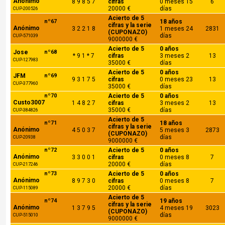
Anónimo
8 9 8 5 7
cifras
0 meses 15
6
20000 €
días
CUP-200526
Acierto de 5
nº67
18 años
cifras y la serie
Anónimo
3 2 2 1 8
1 meses 24
2831
(CUPONAZO)
días
CUP-571039
9000000 €
Acierto de 5
0 años
Jose
nº68
* 9 1 * 7
cifras
3 meses 2
13
CUP-127983
35000 €
días
Acierto de 5
0 años
JFM
nº69
9 3 1 7 5
cifras
0 meses 23
13
CUP-377960
35000 €
días
nº70
Acierto de 5
0 años
Custo3007
1 4 8 2 7
cifras
3 meses 2
13
35000 €
días
CUP-384826
Acierto de 5
nº71
18 años
cifras y la serie
Anónimo
4 5 0 3 7
5 meses 3
2873
(CUPONAZO)
días
CUP-20938
9000000 €
nº72
Acierto de 5
0 años
Anónimo
3 3 0 0 1
cifras
0 meses 8
7
20000 €
días
CUP-217246
nº73
Acierto de 5
0 años
Anónimo
8 9 7 3 0
cifras
0 meses 8
7
20000 €
días
CUP-115089
Acierto de 5
nº74
19 años
cifras y la serie
Anónimo
1 3 7 9 5
4 meses 19
3023
(CUPONAZO)
días
CUP-515010
9000000 €