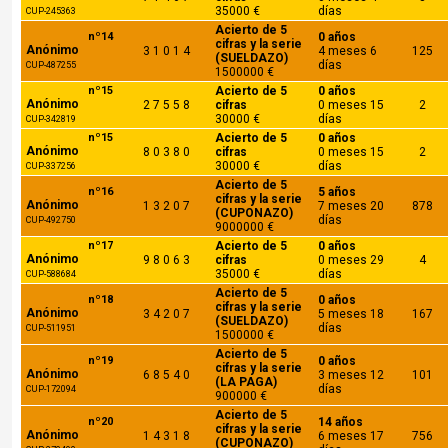
35000 €
días
CUP-245363
Acierto de 5
nº14
0 años
cifras y la serie
Anónimo
3 1 0 1 4
4 meses 6
125
(SUELDAZO)
días
CUP-487255
1500000 €
nº15
Acierto de 5
0 años
Anónimo
2 7 5 5 8
cifras
0 meses 15
2
30000 €
días
CUP-342819
nº15
Acierto de 5
0 años
Anónimo
8 0 3 8 0
cifras
0 meses 15
2
30000 €
días
CUP-337256
Acierto de 5
nº16
5 años
cifras y la serie
Anónimo
1 3 2 0 7
7 meses 20
878
(CUPONAZO)
días
CUP-492750
9000000 €
nº17
Acierto de 5
0 años
Anónimo
9 8 0 6 3
cifras
0 meses 29
4
35000 €
días
CUP-588684
Acierto de 5
nº18
0 años
cifras y la serie
Anónimo
3 4 2 0 7
5 meses 18
167
(SUELDAZO)
días
CUP-511951
1500000 €
Acierto de 5
nº19
0 años
cifras y la serie
Anónimo
6 8 5 4 0
3 meses 12
101
(LA PAGA)
días
CUP-172094
900000 €
Acierto de 5
nº20
14 años
cifras y la serie
Anónimo
1 4 3 1 8
6 meses 17
756
(CUPONAZO)