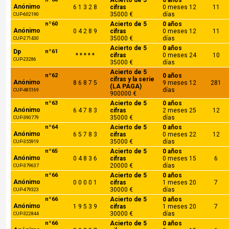
Acierto de 5
0 años
Anónimo
6 1 3 2 8
cifras
0 meses 12
11
35000 €
días
CUP-602190
nº60
Acierto de 5
0 años
Anónimo
0 4 2 8 9
cifras
0 meses 12
11
35000 €
días
CUP-271430
Acierto de 5
0 años
Dp
nº61
* * * * *
cifras
0 meses 24
10
CUP-23286
35000 €
días
Acierto de 5
nº62
0 años
cifras y la serie
Anónimo
8 6 8 7 5
9 meses 12
281
(LA PAGA)
días
CUP-485169
900000 €
nº63
Acierto de 5
0 años
Anónimo
6 4 7 8 3
cifras
2 meses 25
12
35000 €
días
CUP-390779
nº64
Acierto de 5
0 años
Anónimo
6 5 7 8 3
cifras
0 meses 22
12
35000 €
días
CUP-355919
nº65
Acierto de 5
0 años
Anónimo
0 4 8 3 6
cifras
0 meses 15
6
20000 €
días
CUP-379637
nº66
Acierto de 5
0 años
Anónimo
0 0 0 0 1
cifras
1 meses 20
7
30000 €
días
CUP-479323
nº66
Acierto de 5
0 años
Anónimo
1 9 5 3 9
cifras
1 meses 20
7
30000 €
días
CUP-322844
nº66
Acierto de 5
0 años