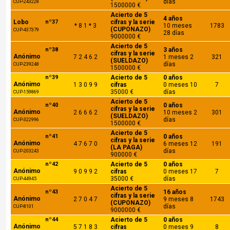
días
CUP-243228
1500000 €
Acierto de 5
4 años
Lobo
nº37
cifras y la serie
* 8 1 * 3
10 meses
1783
(CUPONAZO)
CUP-437379
28 días
9000000 €
Acierto de 5
nº38
3 años
cifras y la serie
Anónimo
7 2 4 6 2
1 meses 2
321
(SUELDAZO)
días
CUP-239248
1500000 €
nº39
Acierto de 5
0 años
Anónimo
1 3 0 9 9
cifras
0 meses 10
7
35000 €
días
CUP-159869
Acierto de 5
nº40
0 años
cifras y la serie
Anónimo
2 6 6 6 2
10 meses 2
301
(SUELDAZO)
días
CUP-322996
1500000 €
Acierto de 5
nº41
0 años
cifras y la serie
Anónimo
4 7 6 7 0
6 meses 12
191
(LA PAGA)
días
CUP-203243
900000 €
nº42
Acierto de 5
0 años
Anónimo
9 0 9 9 2
cifras
0 meses 17
7
35000 €
días
CUP-44945
Acierto de 5
nº43
16 años
cifras y la serie
Anónimo
2 7 0 4 7
9 meses 8
1743
(CUPONAZO)
días
CUP-8101
9000000 €
nº44
Acierto de 5
0 años
Anónimo
5 7 1 8 3
cifras
0 meses 9
8