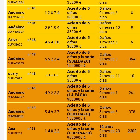
35000 €
días
CUP-631084
nº45
Acierto de 5
0 años
Anónimo
1 2 8 7 4
cifras
0 meses 9
8
35000 €
días
CUP-206828
nº45
Acierto de 5
0 años
Anónimo
0 9 1 0 4
cifras
0 meses 10
8
35000 €
días
CUP-486827
Acierto de 5
0 años
Salva
nº46
4 6 4 1 8
cifras
1 meses 6
5
CUP-33625
30000 €
días
Acierto de 5
nº47
2 años
cifras y la serie
Anónimo
5 5 2 3 4
3 meses 9
354
(SUELDAZO)
días
CUP-633855
1500000 €
Acierto de 5
0 años
sorry
nº48
* * * * *
cifras
2 meses 11
10
CUP-50093
35000 €
días
Acierto de 5
nº49
5 años
cifras y la serie
Anónimo
4 9 2 2 2
0 meses 8
261
(LA PAGA)
días
CUP-496827
900000 €
Acierto de 5
nº50
2 años
cifras y la serie
Anónimo
5 4 9 3 7
5 meses 5
378
(SUELDAZO)
días
CUP-328606
1500000 €
Acierto de 5
14 años
Ana
nº51
cifras y la serie
1 4 8 2 2
9 meses 23
2309
(CUPONAZO)
CUP-79267
días
9000000 €