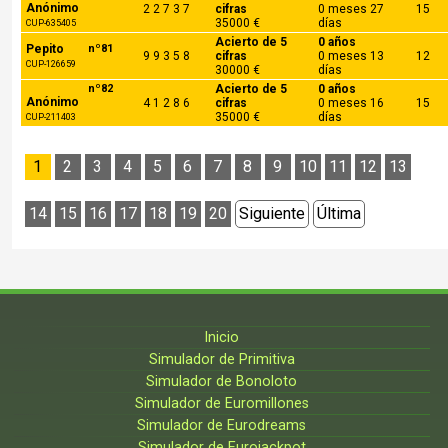
Anónimo
2 2 7 3 7
cifras
0 meses 27
15
35000 €
días
CUP-635405
Acierto de 5
0 años
Pepito
nº81
9 9 3 5 8
cifras
0 meses 13
12
CUP-126659
30000 €
días
nº82
Acierto de 5
0 años
Anónimo
4 1 2 8 6
cifras
0 meses 16
15
35000 €
días
CUP-211403
1
2
3
4
5
6
7
8
9
10
11
12
13
14
15
16
17
18
19
20
Siguiente
Última
Inicio
Simulador de Primitiva
Simulador de Bonoloto
Simulador de Euromillones
Simulador de Eurodreams
Simulador de Eurojackpot