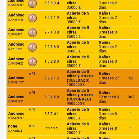
Anónimo
5 6 8 0 4
cifras
0 meses 2
1
CUP-373787
35000 €
días
Acierto de 5
0 años
Anónimo
3 0 7 1 9
cifras
0 meses 2
1
CUP-517156
35000 €
días
Acierto de 5
0 años
Anónimo
9 7 1 3 8
cifras
0 meses 3
1
CUP-42422
35000 €
días
Acierto de 5
0 años
Anónimo
9 2 8 6 0
cifras
0 meses 2
1
CUP-18762
35000 €
días
Acierto de 5
0 años
Anónimo
1 5 2 8 0
cifras
0 meses 3
1
CUP-369820
35000 €
días
Acierto de 5
nº4
0 años
cifras y la serie
Anónimo
5 2 9 1 2
1 meses 27
56
(SUELDAZO)
días
CUP-531757
1500000 €
Acierto de 5
nº5
0 años
cifras y la serie
Anónimo
7 3 1 6 8
12 meses 3
362
(CUPONAZO)
días
CUP-415971
9000000 €
nº6
Acierto de 5
0 años
Anónimo
6 5 7 4 1
cifras
0 meses 8
1
30000 €
días
CUP-433397
Acierto de 5
0 años
none
nº6
* * * * *
cifras
0 meses 8
1
CUP-44824
20000 €
días
nº7
Acierto de 5
0 años