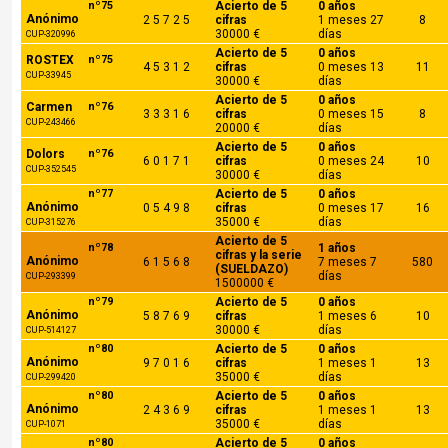
nº75
Acierto de 5
0 años
Anónimo
2 5 7 2 5
cifras
1 meses 27
8
30000 €
días
CUP-320996
Acierto de 5
0 años
ROSTEX
nº75
4 5 3 1 2
cifras
0 meses 13
11
CUP-33945
30000 €
días
Acierto de 5
0 años
Carmen
nº76
3 3 3 1 6
cifras
0 meses 15
8
CUP-243466
20000 €
días
Acierto de 5
0 años
Dolors
nº76
6 0 1 7 1
cifras
0 meses 24
10
CUP-352545
30000 €
días
nº77
Acierto de 5
0 años
Anónimo
0 5 4 9 8
cifras
0 meses 17
16
35000 €
días
CUP-315276
Acierto de 5
nº78
1 años
cifras y la serie
Anónimo
6 1 5 6 8
7 meses 7
580
(SUELDAZO)
días
CUP-293399
1500000 €
nº79
Acierto de 5
0 años
Anónimo
5 8 7 6 9
cifras
1 meses 6
10
30000 €
días
CUP-514127
nº80
Acierto de 5
0 años
Anónimo
9 7 0 1 6
cifras
1 meses 1
13
35000 €
días
CUP-299420
nº80
Acierto de 5
0 años
Anónimo
2 4 3 6 9
cifras
1 meses 1
13
35000 €
días
CUP-1071
nº80
Acierto de 5
0 años