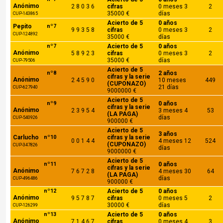
Anónimo
2 8 0 3 6
cifras
0 meses 3
2
35000 €
días
CUP-143865
Acierto de 5
0 años
Pepito
nº7
9 9 3 5 8
cifras
0 meses 3
2
CUP-124892
35000 €
días
nº7
Acierto de 5
0 años
Anónimo
5 8 9 2 3
cifras
0 meses 3
2
35000 €
días
CUP-79506
Acierto de 5
nº8
2 años
cifras y la serie
Anónimo
2 4 5 9 0
10 meses
449
(CUPONAZO)
21 días
CUP-627940
9000000 €
Acierto de 5
nº9
0 años
cifras y la serie
Anónimo
2 3 9 5 4
3 meses 4
53
(LA PAGA)
días
CUP-540926
900000 €
Acierto de 5
3 años
Carlucho
nº10
cifras y la serie
0 0 1 4 4
4 meses 12
524
(CUPONAZO)
CUP-347826
días
9000000 €
Acierto de 5
nº11
0 años
cifras y la serie
Anónimo
7 6 7 2 8
4 meses 30
64
(LA PAGA)
días
CUP-496486
900000 €
nº12
Acierto de 5
0 años
Anónimo
9 5 7 8 7
cifras
0 meses 5
2
30000 €
días
CUP-126299
nº13
Acierto de 5
0 años
Anónimo
7 1 4 6 7
cifras
0 meses 4
3