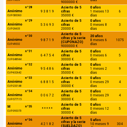
días
CUP-79039
9000000 €
nº28
Acierto de 5
0 años
Anónimo
9 3 8 1 9
cifras
1 meses 13
6
35000 €
días
CUP-500363
nº29
Acierto de 5
0 años
Anónimo
5 3 6 9 3
cifras
0 meses 8
3
20000 €
días
CUP-26633
Acierto de 5
nº30
20 años
cifras y la serie
Anónimo
9 8 7 1 9
8 meses 6
1075
(CUPONAZO)
días
CUP-49332
9000000 €
nº31
Acierto de 5
0 años
Anónimo
6 4 7 5 4
cifras
0 meses 6
5
30000 €
días
CUP-348944
nº32
Acierto de 5
0 años
Anónimo
9 5 4 8 6
cifras
1 meses 2
9
35000 €
días
CUP-632642
nº33
Acierto de 5
0 años
Anónimo
6 8 8 1 5
cifras
0 meses 29
4
30000 €
días
CUP-233148
nº34
Acierto de 5
0 años
Anónimo
0 0 6 7 2
cifras
0 meses 29
4
30000 €
días
CUP-577115
Acierto de 5
0 años
M
nº35
* * * * *
cifras
0 meses 12
5
CUP-393370
30000 €
días
Acierto de 5
nº36
5 años
cifras y la serie
Anónimo
4 2 1 8 2
10 meses 9
304
(SUELDAZO)