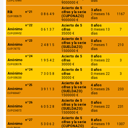
días
CUP-270490
9000000 €
Acierto de 5
3 años
Rik
nº21
cifras y la serie
0 8 6 4 9
2 meses 16
1167
(CUPONAZO)
CUP-183673
días
9000000 €
nº22
Acierto de 5
0 años
Anónimo
0 6 1 3 7
cifras
0 meses 13
7
35000 €
días
CUP-209952
Acierto de 5
nº23
0 años
cifras y la serie
Anónimo
2 4 8 1 5
7 meses 1
210
(SUELDAZO)
días
CUP-74772
1500000 €
nº24
Acierto de 5
0 años
Anónimo
1 9 5 4 2
cifras
0 meses 22
3
30000 €
días
CUP-328376
nº24
Acierto de 5
0 años
Anónimo
7 3 0 5 8
cifras
0 meses 22
3
30000 €
días
CUP-559230
Acierto de 5
nº25
4 años
cifras y la serie
Anónimo
3 9 1 1 3
5 meses 26
233
(SUELDAZO)
días
CUP-68447
1500000 €
Acierto de 5
nº26
0 años
cifras y la serie
Anónimo
6 0 5 2 8
7 meses 22
231
(SUELDAZO)
días
CUP-234372
1500000 €
Acierto de 5
nº27
8 años
cifras y la serie
Anónimo
5 3 0 6 2
4 meses 19
1307
(CUPONAZO)