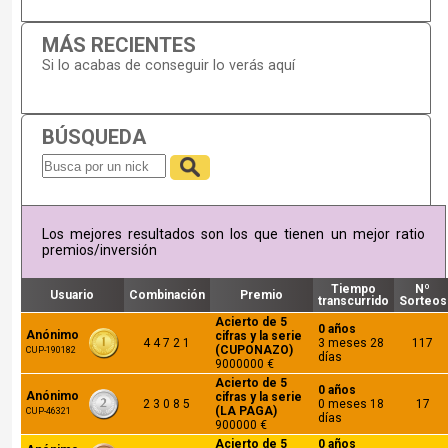
MÁS RECIENTES
Si lo acabas de conseguir lo verás aquí
BÚSQUEDA
Los mejores resultados son los que tienen un mejor ratio
premios/inversión
Tiempo
Nº
Usuario
Combinación
Premio
transcurrido
Sorteos
Acierto de 5
0 años
Anónimo
cifras y la serie
4 4 7 2 1
3 meses 28
117
(CUPONAZO)
CUP-190182
días
9000000 €
Acierto de 5
0 años
Anónimo
cifras y la serie
2 3 0 8 5
0 meses 18
17
(LA PAGA)
CUP-46321
días
900000 €
Acierto de 5
0 años