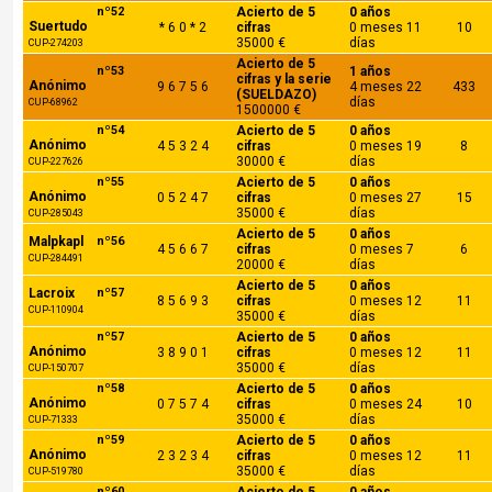
nº52
Acierto de 5
0 años
Suertudo
* 6 0 * 2
cifras
0 meses 11
10
35000 €
días
CUP-274203
Acierto de 5
nº53
1 años
cifras y la serie
Anónimo
9 6 7 5 6
4 meses 22
433
(SUELDAZO)
días
CUP-68962
1500000 €
nº54
Acierto de 5
0 años
Anónimo
4 5 3 2 4
cifras
0 meses 19
8
30000 €
días
CUP-227626
nº55
Acierto de 5
0 años
Anónimo
0 5 2 4 7
cifras
0 meses 27
15
35000 €
días
CUP-285043
Acierto de 5
0 años
Malpkapl
nº56
4 5 6 6 7
cifras
0 meses 7
6
CUP-284491
20000 €
días
Acierto de 5
0 años
Lacroix
nº57
8 5 6 9 3
cifras
0 meses 12
11
CUP-110904
35000 €
días
nº57
Acierto de 5
0 años
Anónimo
3 8 9 0 1
cifras
0 meses 12
11
35000 €
días
CUP-150707
nº58
Acierto de 5
0 años
Anónimo
0 7 5 7 4
cifras
0 meses 24
10
35000 €
días
CUP-71333
nº59
Acierto de 5
0 años
Anónimo
2 3 2 3 4
cifras
0 meses 12
11
35000 €
días
CUP-519780
nº60