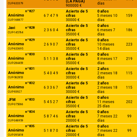
(LA PAGA)
días
CUP-633379
900000 €
nº827
Acierto de 5
0 años
Anónimo
6 7 4 7 9
cifras
5 meses 10
159
30000 €
días
CUP-168877
Acierto de 5
0 años
Javi
nº828
2 3 6 0 4
cifras
6 meses 7
186
CUP-145764
35000 €
días
nº829
Acierto de 5
0 años
Anónimo
2 6 9 0 7
cifras
10 meses
223
35000 €
14 días
CUP-633695
nº830
Acierto de 5
0 años
Anónimo
5 1 1 3 8
cifras
8 meses 17
219
35000 €
días
CUP-284459
nº831
Acierto de 5
2 años
Anónimo
5 4 0 4 9
cifras
2 meses 18
115
30000 €
días
CUP-562853
nº832
Acierto de 5
2 años
Anónimo
6 3 3 6 7
cifras
2 meses 18
115
30000 €
días
CUP-93927
Acierto de 5
0 años
JFM
nº833
5 4 5 2 7
cifras
11 meses
202
CUP-375066
35000 €
25 días
nº834
Acierto de 5
0 años
Anónimo
5 8 7 4 6
cifras
7 meses 22
99
20000 €
días
CUP-346959
nº835
Acierto de 5
0 años
Anónimo
5 1 8 7 0
cifras
7 meses 22
99
20000 €
días
CUP-395418