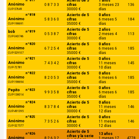
nº817
Acierto de 5
1 años
Anónimo
0 8 7 3 3
cifras
3 meses 23
136
30000 €
días
CUP-57649
nº818
Acierto de 5
0 años
Anónimo
5 8 3 6 0
cifras
6 meses 5
184
35000 €
días
CUP-198691
Acierto de 5
2 años
bob
nº819
0 5 3 8 7
cifras
2 meses 4
113
CUP-343746
30000 €
días
nº820
Acierto de 5
0 años
Anónimo
6 7 2 5 4
cifras
6 meses 6
185
35000 €
días
CUP-529107
nº821
Acierto de 5
0 años
Anónimo
7 4 3 4 2
cifras
11 meses
145
30000 €
10 días
CUP-72781
nº822
Acierto de 5
0 años
Anónimo
8 2 0 5 3
cifras
6 meses 6
185
35000 €
días
CUP-198694
Acierto de 5
0 años
Pepito
nº823
9 9 3 5 8
cifras
6 meses 6
185
CUP-138014
35000 €
días
nº824
Acierto de 5
0 años
Anónimo
8 3 7 8 4
cifras
11 meses
146
30000 €
12 días
CUP-491395
nº825
Acierto de 5
0 años
Anónimo
7 3 5 2 6
cifras
11 meses
146
30000 €
12 días
CUP-527577
Acierto de 5
nº826
13 años
cifras y la serie
Anónimo
8 2 6 3 2
1 meses 17
4778