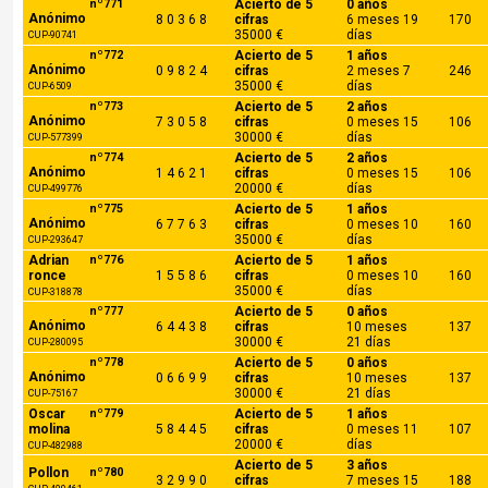
nº771
Acierto de 5
0 años
Anónimo
8 0 3 6 8
cifras
6 meses 19
170
35000 €
días
CUP-90741
nº772
Acierto de 5
1 años
Anónimo
0 9 8 2 4
cifras
2 meses 7
246
35000 €
días
CUP-6509
nº773
Acierto de 5
2 años
Anónimo
7 3 0 5 8
cifras
0 meses 15
106
30000 €
días
CUP-577399
nº774
Acierto de 5
2 años
Anónimo
1 4 6 2 1
cifras
0 meses 15
106
20000 €
días
CUP-499776
nº775
Acierto de 5
1 años
Anónimo
6 7 7 6 3
cifras
0 meses 10
160
35000 €
días
CUP-293647
Adrian
nº776
Acierto de 5
1 años
ronce
1 5 5 8 6
cifras
0 meses 10
160
35000 €
días
CUP-318878
nº777
Acierto de 5
0 años
Anónimo
6 4 4 3 8
cifras
10 meses
137
30000 €
21 días
CUP-280095
nº778
Acierto de 5
0 años
Anónimo
0 6 6 9 9
cifras
10 meses
137
30000 €
21 días
CUP-75167
Oscar
nº779
Acierto de 5
1 años
molina
5 8 4 4 5
cifras
0 meses 11
107
20000 €
días
CUP-482988
Acierto de 5
3 años
Pollon
nº780
3 2 9 9 0
cifras
7 meses 15
188