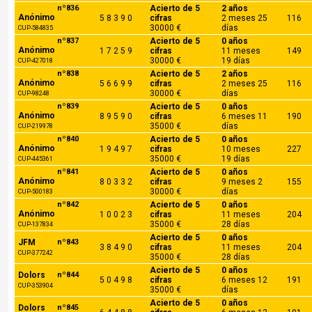
nº836
Acierto de 5
2 años
Anónimo
5 8 3 9 0
cifras
2 meses 25
116
30000 €
días
CUP-584835
nº837
Acierto de 5
0 años
Anónimo
1 7 2 5 9
cifras
11 meses
149
30000 €
19 días
CUP-427018
nº838
Acierto de 5
2 años
Anónimo
5 6 6 9 9
cifras
2 meses 25
116
30000 €
días
CUP-98248
nº839
Acierto de 5
0 años
Anónimo
8 9 5 9 0
cifras
6 meses 11
190
35000 €
días
CUP-219978
nº840
Acierto de 5
0 años
Anónimo
1 9 4 9 7
cifras
10 meses
227
35000 €
19 días
CUP-445361
nº841
Acierto de 5
0 años
Anónimo
8 0 3 3 2
cifras
9 meses 2
155
30000 €
días
CUP-500183
nº842
Acierto de 5
0 años
Anónimo
1 0 0 2 3
cifras
11 meses
204
35000 €
28 días
CUP-137834
Acierto de 5
0 años
JFM
nº843
3 8 4 9 0
cifras
11 meses
204
CUP-377242
35000 €
28 días
Acierto de 5
0 años
Dolors
nº844
5 0 4 9 8
cifras
6 meses 12
191
CUP-353904
35000 €
días
Acierto de 5
0 años
Dolors
nº845