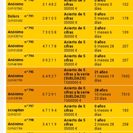
nº790
Acierto de 5
0 años
Anónimo
3 1 4 8 2
cifras
5 meses 3
152
30000 €
días
CUP-107362
Acierto de 5
0 años
Dolors
nº791
2 8 1 0 3
cifras
5 meses 29
178
CUP-351420
35000 €
días
nº792
Acierto de 5
2 años
Anónimo
7 3 0 5 8
cifras
1 meses 6
109
30000 €
días
CUP-578714
nº793
Acierto de 5
0 años
Anónimo
4 7 1 7 8
cifras
6 meses 28
207
35000 €
días
CUP-312638
nº794
Acierto de 5
0 años
Anónimo
0 9 2 1 1
cifras
6 meses 28
207
35000 €
días
CUP-461896
Acierto de 5
nº795
21 años
cifras y la serie
Anónimo
6 4 9 2 7
1 meses 19
7692
(SUELDAZO)
días
CUP-307799
1500000 €
Acierto de 5
nº796
28 años
cifras y la serie
Anónimo
0 7 2 9 1
10 meses
7510
(SUELDAZO)
23 días
CUP-578789
1500000 €
nº797
Acierto de 5
0 años
sccapitan
6 7 1 9 4
cifras
6 meses 4
183
35000 €
días
CUP-33157
nº798
Acierto de 5
1 años
Anónimo
3 4 1 1 9
cifras
2 meses 28
258
35000 €
días
CUP-621766