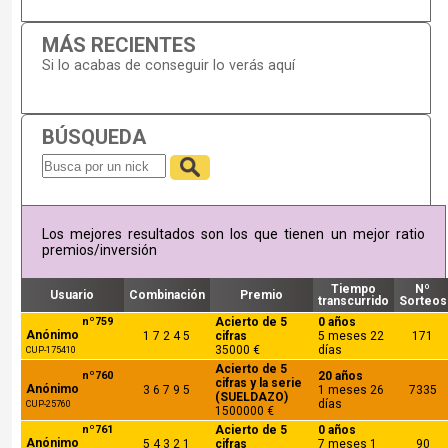
MÁS RECIENTES
Si lo acabas de conseguir lo verás aquí
BÚSQUEDA
Los mejores resultados son los que tienen un mejor ratio
premios/inversión
Tiempo
Nº
Usuario
Combinación
Premio
transcurrido
Sorteos
nº759
Acierto de 5
0 años
Anónimo
1 7 2 4 5
cifras
5 meses 22
171
35000 €
días
CUP-175410
Acierto de 5
nº760
20 años
cifras y la serie
Anónimo
3 6 7 9 5
1 meses 26
7335
(SUELDAZO)
días
CUP-25760
1500000 €
nº761
Acierto de 5
0 años
Anónimo
5 4 3 2 1
cifras
7 meses 1
90