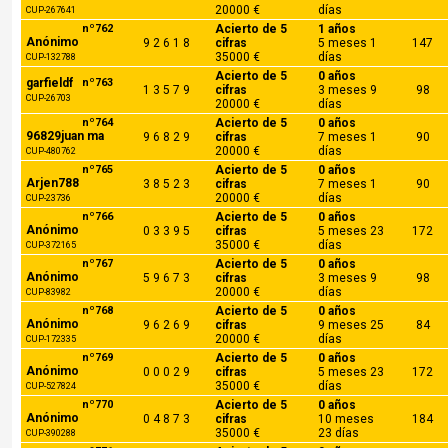
20000 €
días
CUP-267641
nº762
Acierto de 5
1 años
Anónimo
9 2 6 1 8
cifras
5 meses 1
147
35000 €
días
CUP-132788
Acierto de 5
0 años
garfieldf
nº763
1 3 5 7 9
cifras
3 meses 9
98
CUP-26703
20000 €
días
nº764
Acierto de 5
0 años
96829juan ma
9 6 8 2 9
cifras
7 meses 1
90
20000 €
días
CUP-480762
nº765
Acierto de 5
0 años
Arjen788
3 8 5 2 3
cifras
7 meses 1
90
20000 €
días
CUP-23736
nº766
Acierto de 5
0 años
Anónimo
0 3 3 9 5
cifras
5 meses 23
172
35000 €
días
CUP-372165
nº767
Acierto de 5
0 años
Anónimo
5 9 6 7 3
cifras
3 meses 9
98
20000 €
días
CUP-83982
nº768
Acierto de 5
0 años
Anónimo
9 6 2 6 9
cifras
9 meses 25
84
20000 €
días
CUP-172335
nº769
Acierto de 5
0 años
Anónimo
0 0 0 2 9
cifras
5 meses 23
172
35000 €
días
CUP-527824
nº770
Acierto de 5
0 años
Anónimo
0 4 8 7 3
cifras
10 meses
184
35000 €
23 días
CUP-390288