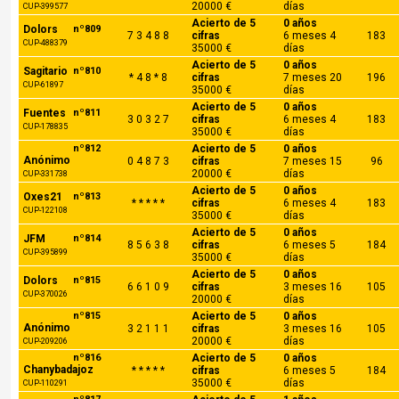
20000 €
días
CUP-399577
Acierto de 5
0 años
Dolors
nº809
7 3 4 8 8
cifras
6 meses 4
183
CUP-488379
35000 €
días
Acierto de 5
0 años
Sagitario
nº810
* 4 8 * 8
cifras
7 meses 20
196
CUP-61897
35000 €
días
Acierto de 5
0 años
Fuentes
nº811
3 0 3 2 7
cifras
6 meses 4
183
CUP-178835
35000 €
días
nº812
Acierto de 5
0 años
Anónimo
0 4 8 7 3
cifras
7 meses 15
96
20000 €
días
CUP-331738
Acierto de 5
0 años
Oxes21
nº813
* * * * *
cifras
6 meses 4
183
CUP-122108
35000 €
días
Acierto de 5
0 años
JFM
nº814
8 5 6 3 8
cifras
6 meses 5
184
CUP-395899
35000 €
días
Acierto de 5
0 años
Dolors
nº815
6 6 1 0 9
cifras
3 meses 16
105
CUP-370026
20000 €
días
nº815
Acierto de 5
0 años
Anónimo
3 2 1 1 1
cifras
3 meses 16
105
20000 €
días
CUP-209206
nº816
Acierto de 5
0 años
Chanybadajoz
* * * * *
cifras
6 meses 5
184
35000 €
días
CUP-110291