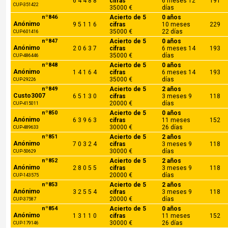
6 4 4 8 8
cifras
6 meses 12
191
CUP-351422
35000 €
días
nº846
Acierto de 5
0 años
Anónimo
9 5 1 1 6
cifras
10 meses
229
35000 €
22 días
CUP-601416
nº847
Acierto de 5
0 años
Anónimo
2 0 6 3 7
cifras
6 meses 14
193
35000 €
días
CUP-486446
nº848
Acierto de 5
0 años
Anónimo
1 4 1 6 4
cifras
6 meses 14
193
35000 €
días
CUP-29226
nº849
Acierto de 5
2 años
Custo3007
6 5 1 3 0
cifras
3 meses 9
118
20000 €
días
CUP-415011
nº850
Acierto de 5
0 años
Anónimo
6 3 9 6 3
cifras
11 meses
152
30000 €
26 días
CUP-489633
nº851
Acierto de 5
2 años
Anónimo
7 0 3 2 4
cifras
3 meses 9
118
30000 €
días
CUP-50629
nº852
Acierto de 5
2 años
Anónimo
2 8 0 5 5
cifras
3 meses 9
118
20000 €
días
CUP-143575
nº853
Acierto de 5
2 años
Anónimo
3 2 5 5 4
cifras
3 meses 9
118
20000 €
días
CUP-37587
nº854
Acierto de 5
0 años
Anónimo
1 3 1 1 0
cifras
11 meses
152
30000 €
26 días
CUP-179146