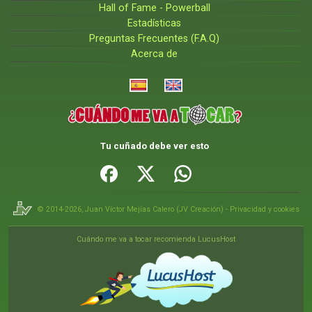
Hall of Fame - Powerball
Estadísticas
Preguntas Frecuentes (F.A.Q)
Acerca de
Tu cuñado debe ver esto
© 2014-2026,
Juan Víctor Mejías Calero
(
JV Creación
) -
Privacidad y cookies
Cuándo me va a tocar recomienda LucusHost