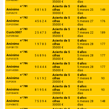
CUP-400461
35000 €
días
nº781
Acierto de 5
0 años
Anónimo
0 8 1 6 3
cifras
5 meses 25
149
30000 €
días
CUP-26219
nº782
Acierto de 5
0 años
Anónimo
4 5 6 2 4
cifras
5 meses 27
176
35000 €
días
CUP-235544
nº783
Acierto de 5
3 años
Custo3007
2 5 4 7 3
cifras
7 meses 22
189
35000 €
días
CUP-396544
nº784
Acierto de 5
0 años
Anónimo
1 9 7 8 3
cifras
5 meses 28
177
35000 €
días
CUP-581751
nº785
Acierto de 5
0 años
Anónimo
5 6 8 9 6
cifras
5 meses 28
177
35000 €
días
CUP-413370
nº786
Acierto de 5
0 años
Anónimo
9 0 4 4 4
cifras
5 meses 28
177
35000 €
días
CUP-145509
nº787
Acierto de 5
0 años
Anónimo
1 6 1 9 2
cifras
7 meses 8
93
20000 €
días
CUP-2634
nº788
Acierto de 5
0 años
Anónimo
8 1 9 5 4
cifras
7 meses 8
93
20000 €
días
CUP-534418
nº789
Acierto de 5
0 años
Anónimo
7 5 3 9 4
cifras
6 meses 28
148
30000 €
días
CUP-456072