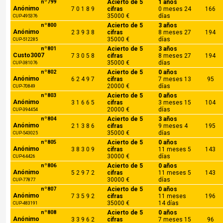
nº799
Acierto de 5
1 años
Anónimo
7 0 1 8 9
cifras
0 meses 24
166
35000 €
días
CUP-495376
nº800
Acierto de 5
3 años
Anónimo
2 3 9 3 8
cifras
8 meses 27
194
35000 €
días
CUP-512285
nº801
Acierto de 5
3 años
Custo3007
7 3 0 5 8
cifras
8 meses 27
194
35000 €
días
CUP-381076
nº802
Acierto de 5
0 años
Anónimo
6 2 4 9 7
cifras
7 meses 13
95
20000 €
días
CUP-70849
nº803
Acierto de 5
0 años
Anónimo
3 1 6 6 5
cifras
3 meses 15
104
20000 €
días
CUP-394454
nº804
Acierto de 5
3 años
Anónimo
2 1 3 8 6
cifras
9 meses 4
195
35000 €
días
CUP-543025
nº805
Acierto de 5
0 años
Anónimo
3 8 3 0 9
cifras
11 meses 5
143
30000 €
días
CUP-64426
nº806
Acierto de 5
0 años
Anónimo
5 2 9 7 2
cifras
11 meses 5
143
30000 €
días
CUP-77877
nº807
Acierto de 5
0 años
Anónimo
7 3 5 9 2
cifras
11 meses
196
35000 €
14 días
CUP-483191
nº808
Acierto de 5
0 años
Anónimo
3 3 9 6 2
cifras
7 meses 15
96