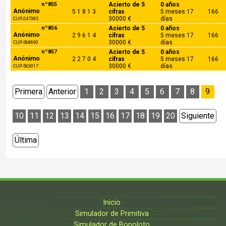
nº855
Acierto de 5
0 años
Anónimo
5 1 8 1 3
cifras
5 meses 17
166
30000 €
días
CUP-247385
nº856
Acierto de 5
0 años
Anónimo
2 9 6 1 4
cifras
5 meses 17
166
30000 €
días
CUP-568690
nº857
Acierto de 5
0 años
Anónimo
2 2 7 0 4
cifras
5 meses 17
166
30000 €
días
CUP-563017
Primera
Anterior
1
2
3
4
5
6
7
8
9
10
11
12
13
14
15
16
17
18
19
20
Siguiente
Última
Inicio
Simulador de Primitiva
Simulador de Bonoloto