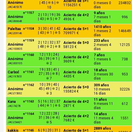
Acierto de 5+1
Anónimo
| 45 | ☀ 6 | ☀
0 meses 0
234832
1156251 €
días
10
JAC-405370
nº1157
9 años
2 | 13 | 19 | 36
Acierto de 4+2
Anónimo
7 meses 1
996
| 43 | ☀ 5 | ☀ 7
4936 €
días
JAC-366648
1410 años
3 | 30 | 41 | 42
Paleltaa
nº1158
Acierto de 5+1
1 meses 2
146649
| 43 | ☀ 1 | ☀ 5
709971 €
JAC-209146
días
nº1159
233 años
2 | 12 | 32 | 37
Acierto de 5+0
Anónimo
2 meses 4
12125
| 48 | ☀ 2 | ☀ 8
58123 €
días
JAC-100835
12 | 13 | 24 |
nº1160
7 años
Acierto de 4+2
36 | 39 | ☀ 1 |
Anónimo
1 meses 6
738
3609 €
☀ 2
días
JAC-300105
19 | 33 | 41 |
18 años
Carlxxl
nº1161
Acierto de 4+2
27 | 35 | ☀ 8 |
3 meses 30
953
4435 €
JAC-197851
☀ 7
días
10 | 39 | 40 |
nº1162
309 años
Acierto de 5+0
45 | 49 | ☀ 2 |
Anónimo
10 meses
32226
155824 €
☀ 3
16 días
JAC-215002
11 años
5 | 16 | 32 | 37
Kana
nº1163
Acierto de 4+2
9 meses 11
612
| 44 | ☀ 1 | ☀ 6
2871 €
JAC-74278
días
12 | 22 | 28 |
nº1164
14 años
Acierto de 4+2
31 | 36 | ☀ 4 |
Anónimo
11 meses 4
1551
7682 €
☀ 5
días
JAC-254421
2889 años
6 | 9 | 20 | 31 |
kakkis
nº1165
Acierto de 5+1