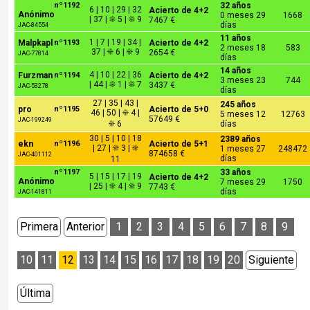
nº1192
32 años
6 | 10 | 29 | 32
Acierto de 4+2
Anónimo
0 meses 29
1668
| 37 | ☀ 5 | ☀ 9
7467 €
días
JAC-84554
11 años
1 | 7 | 19 | 34 |
Malpkapl
nº1193
Acierto de 4+2
2 meses 18
583
37 | ☀ 6 | ☀ 9
2654 €
JAC-77814
días
14 años
4 | 10 | 22 | 36
Furzman
nº1194
Acierto de 4+2
3 meses 23
744
| 44 | ☀ 1 | ☀ 7
3437 €
JAC-53278
días
27 | 35 | 43 |
245 años
pro
nº1195
Acierto de 5+0
46 | 50 | ☀ 4 |
5 meses 12
12763
57649 €
JAC-199249
☀ 6
días
30 | 5 | 10 | 18
2389 años
ekn
nº1196
Acierto de 5+1
| 27 | ☀ 3 | ☀
1 meses 27
248472
874658 €
JAC-401112
días
11
nº1197
33 años
5 | 15 | 17 | 19
Acierto de 4+2
Anónimo
7 meses 29
1750
| 25 | ☀ 4 | ☀ 9
7743 €
días
JAC-141811
Primera
Anterior
1
2
3
4
5
6
7
8
9
10
11
12
13
14
15
16
17
18
19
20
Siguiente
Última