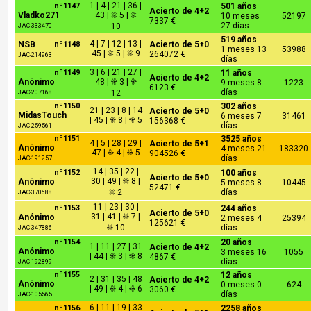
1 | 4 | 21 | 36 |
nº1147
501 años
Acierto de 4+2
Vladko271
43 | ☀ 5 | ☀
10 meses
52197
7337 €
27 días
10
JAC-333470
519 años
4 | 7 | 12 | 13 |
NSB
nº1148
Acierto de 5+0
1 meses 13
53988
45 | ☀ 5 | ☀ 9
264072 €
JAC-214963
días
3 | 6 | 21 | 27 |
nº1149
11 años
Acierto de 4+2
Anónimo
48 | ☀ 3 | ☀
9 meses 8
1223
6123 €
días
12
JAC-207168
nº1150
302 años
21 | 23 | 8 | 14
Acierto de 5+0
MidasTouch
6 meses 7
31461
| 45 | ☀ 8 | ☀ 5
156368 €
días
JAC-259561
nº1151
3525 años
4 | 5 | 28 | 29 |
Acierto de 5+1
Anónimo
4 meses 21
183320
47 | ☀ 4 | ☀ 5
904526 €
días
JAC-191257
14 | 35 | 22 |
nº1152
100 años
Acierto de 5+0
30 | 49 | ☀ 8 |
Anónimo
5 meses 8
10445
52471 €
☀ 2
días
JAC-370688
11 | 23 | 30 |
nº1153
244 años
Acierto de 5+0
31 | 41 | ☀ 7 |
Anónimo
2 meses 4
25394
125621 €
☀ 10
días
JAC-347886
nº1154
20 años
1 | 11 | 27 | 31
Acierto de 4+2
Anónimo
3 meses 16
1055
| 44 | ☀ 3 | ☀ 8
4867 €
días
JAC-192899
nº1155
12 años
2 | 31 | 35 | 48
Acierto de 4+2
Anónimo
0 meses 0
624
| 49 | ☀ 4 | ☀ 6
3060 €
días
JAC-105565
6 | 11 | 19 | 33
nº1156
2258 años