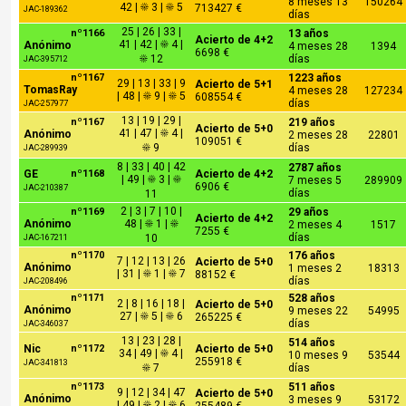
8 meses 13
150264
42 | ☀ 3 | ☀ 5
713427 €
JAC-189362
días
25 | 26 | 33 |
nº1166
13 años
Acierto de 4+2
41 | 42 | ☀ 4 |
Anónimo
4 meses 28
1394
6698 €
☀ 12
días
JAC-395712
nº1167
1223 años
29 | 13 | 33 | 9
Acierto de 5+1
TomasRay
4 meses 28
127234
| 48 | ☀ 9 | ☀ 5
608554 €
días
JAC-257977
13 | 19 | 29 |
nº1167
219 años
Acierto de 5+0
41 | 47 | ☀ 4 |
Anónimo
2 meses 28
22801
109051 €
☀ 9
días
JAC-289939
8 | 33 | 40 | 42
2787 años
GE
nº1168
Acierto de 4+2
| 49 | ☀ 3 | ☀
7 meses 5
289909
6906 €
JAC-210387
días
11
2 | 3 | 7 | 10 |
nº1169
29 años
Acierto de 4+2
Anónimo
48 | ☀ 1 | ☀
2 meses 4
1517
7255 €
días
10
JAC-167211
nº1170
176 años
7 | 12 | 13 | 26
Acierto de 5+0
Anónimo
1 meses 2
18313
| 31 | ☀ 1 | ☀ 7
88152 €
días
JAC-208496
nº1171
528 años
2 | 8 | 16 | 18 |
Acierto de 5+0
Anónimo
9 meses 22
54995
27 | ☀ 5 | ☀ 6
265225 €
días
JAC-346037
13 | 23 | 28 |
514 años
Nic
nº1172
Acierto de 5+0
34 | 49 | ☀ 4 |
10 meses 9
53544
255918 €
JAC-341813
☀ 7
días
nº1173
511 años
9 | 12 | 34 | 47
Acierto de 5+0
Anónimo
3 meses 9
53172
| 49 | ☀ 2 | ☀ 6