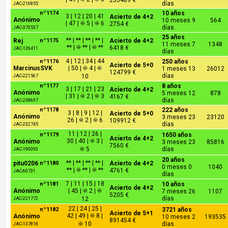
255489 €
días
JAC-216855
nº1174
10 años
3 | 12 | 20 | 41
Acierto de 4+2
Anónimo
10 meses 9
564
| 47 | ☀ 5 | ☀ 6
2754 €
días
JAC-373537
25 años
** | ** | ** | ** |
Rej
nº1175
Acierto de 4+2
11 meses 7
1348
** | ☀ ** | ☀ **
6418 €
JAC-126411
días
4 | 12 | 34 | 44
nº1176
250 años
Acierto de 5+0
MarcinusSVK
| 50 | ☀ 4 | ☀
1 meses 13
26012
124799 €
días
10
JAC-221567
nº1177
8 años
3 | 17 | 21 | 23
Acierto de 4+2
Anónimo
5 meses 12
878
| 31 | ☀ 2 | ☀ 3
4167 €
días
JAC-238697
nº1178
222 años
3 | 8 | 9 | 12 |
Acierto de 5+0
Anónimo
3 meses 23
23120
26 | ☀ 2 | ☀ 6
109912 €
días
JAC-232745
11 | 12 | 26 |
nº1179
1650 años
Acierto de 4+2
30 | 40 | ☀ 3 |
Anónimo
3 meses 23
85816
7560 €
☀ 5
días
JAC-190093
20 años
** | ** | ** | ** |
pitu0206
nº1180
Acierto de 4+2
0 meses 0
1040
** | ☀ ** | ☀ **
4761 €
JAC-60731
días
7 | 11 | 15 | 18
nº1181
10 años
Acierto de 4+2
Anónimo
| 45 | ☀ 2 | ☀
7 meses 26
1107
5205 €
días
12
JAC-221772
22 | 24 | 25 |
nº1182
3721 años
Acierto de 5+1
42 | 49 | ☀ 8 |
Anónimo
10 meses 2
193535
891454 €
☀ 10
días
JAC-137818