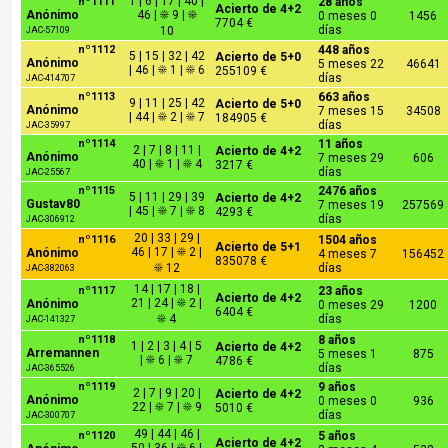
1 | 6 | 17 | 40 |
nº1111
28 años
Acierto de 4+2
Anónimo
46 | ☀ 9 | ☀
0 meses 0
1456
7704 €
días
10
JAC-57109
nº1112
448 años
5 | 15 | 32 | 42
Acierto de 5+0
Anónimo
5 meses 22
46641
| 46 | ☀ 1 | ☀ 6
255109 €
días
JAC-414707
nº1113
663 años
9 | 11 | 25 | 42
Acierto de 5+0
Anónimo
7 meses 15
34508
| 44 | ☀ 2 | ☀ 7
184905 €
días
JAC-35997
nº1114
11 años
2 | 7 | 8 | 11 |
Acierto de 4+2
Anónimo
7 meses 29
606
40 | ☀ 1 | ☀ 4
3217 €
días
JAC-25567
nº1115
2476 años
5 | 11 | 29 | 39
Acierto de 4+2
Gustav80
7 meses 19
257569
| 45 | ☀ 7 | ☀ 8
4293 €
días
JAC-306912
20 | 33 | 29 |
nº1116
1504 años
Acierto de 5+1
46 | 17 | ☀ 2 |
Anónimo
4 meses 7
156452
835078 €
☀ 12
días
JAC-382063
14 | 17 | 18 |
nº1117
23 años
Acierto de 4+2
21 | 24 | ☀ 2 |
Anónimo
0 meses 29
1200
6404 €
☀ 4
días
JAC-141327
nº1118
8 años
1 | 2 | 3 | 4 | 5
Acierto de 4+2
Arremannen
5 meses 1
875
| ☀ 6 | ☀ 7
4786 €
días
JAC-365526
nº1119
9 años
2 | 7 | 9 | 20 |
Acierto de 4+2
Anónimo
0 meses 0
936
22 | ☀ 7 | ☀ 9
5010 €
días
JAC-300707
49 | 44 | 46 |
nº1120
5 años
Acierto de 4+2