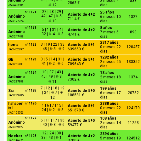
50 | 36 | ☀ 6 |
Anónimo
2 meses 4
538
2863 €
☀ 12
días
JAC-405806
27 | 28 | 29 |
nº1121
25 años
Acierto de 4+2
42 | 47 | ☀ 5 |
Anónimo
6 meses 10
1327
7114 €
☀ 10
días
JAC-177224
nº1121
8 años
5 | 1 | 31 | 4 |
Acierto de 4+2
Anónimo
7 meses 5
893
32 | ☀ 4 | ☀ 8
4741 €
días
JAC-247488
2317 años
3 | 19 | 22 | 33
hema
nº1122
Acierto de 5+1
0 meses 22
120487
| 48 | ☀ 5 | ☀ 9
639650 €
JAC-402897
días
1282 años
3 | 5 | 14 | 31 |
GE
nº1123
Acierto de 5+1
2 meses 25
133352
41 | ☀ 2 | ☀ 6
709643 €
JAC-255433
días
10 | 37 | 43 |
nº1124
13 años
Acierto de 4+2
45 | 49 | ☀ 8 |
Anónimo
2 meses 18
1374
7302 €
☀ 11
días
JAC-237888
7 | 12 | 18 | 19
199 años
Sia
nº1125
Acierto de 5+0
| 24 | ☀ 7 | ☀
6 meses 17
20752
108581 €
JAC-283285
días
12
hahaben
nº1126
2388 años
1 | 6 | 7 | 15 |
Acierto de 5+1
is l
0 meses 22
124179
24 | ☀ 2 | ☀ 5
651678 €
días
JAC-155556
nº1127
108 años
5 | 11 | 17 | 35
Acierto de 5+0
Anónimo
2 meses 14
11253
| 40 | ☀ 3 | ☀ 6
59477 €
días
JAC-359122
12 | 24 | 30 |
2394 años
Neekeri
nº1128
Acierto de 4+2
38 | 43 | ☀ 1 |
5 meses 19
124512
3700 €
JAC-189452