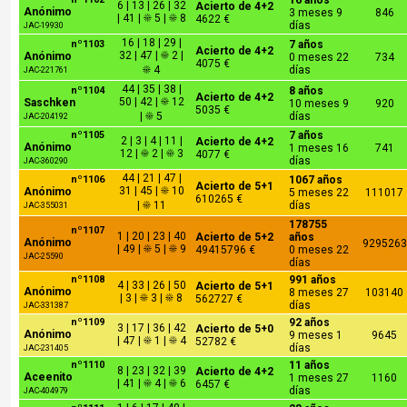
16 años
6 | 13 | 26 | 32
Acierto de 4+2
Anónimo
3 meses 9
846
| 41 | ☀ 5 | ☀ 8
4622 €
días
JAC-19930
16 | 18 | 29 |
nº1103
7 años
Acierto de 4+2
32 | 47 | ☀ 2 |
Anónimo
0 meses 22
734
4075 €
☀ 4
días
JAC-221761
44 | 35 | 38 |
nº1104
8 años
Acierto de 4+2
50 | 42 | ☀ 12
Saschken
10 meses 9
920
5035 €
| ☀ 5
días
JAC-204192
nº1105
7 años
2 | 3 | 4 | 11 |
Acierto de 4+2
Anónimo
1 meses 16
741
12 | ☀ 2 | ☀ 3
4077 €
días
JAC-360290
44 | 21 | 47 |
nº1106
1067 años
Acierto de 5+1
31 | 45 | ☀ 10
Anónimo
5 meses 22
111017
610265 €
| ☀ 11
días
JAC-355031
178755
nº1107
1 | 20 | 23 | 40
Acierto de 5+2
años
Anónimo
9295263
| 49 | ☀ 5 | ☀ 9
49415796 €
0 meses 22
JAC-25590
días
nº1108
991 años
4 | 33 | 26 | 50
Acierto de 5+1
Anónimo
8 meses 27
103140
| 3 | ☀ 3 | ☀ 8
562727 €
días
JAC-331387
nº1109
92 años
3 | 17 | 36 | 42
Acierto de 5+0
Anónimo
9 meses 1
9645
| 47 | ☀ 1 | ☀ 4
52782 €
días
JAC-231405
nº1110
11 años
8 | 23 | 32 | 39
Acierto de 4+2
Aceenito
1 meses 27
1160
| 41 | ☀ 4 | ☀ 6
6457 €
días
JAC-404979