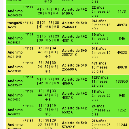
☀ 10
días
nº1129
22 años
4 | 5 | 15 | 18 |
Acierto de 4+2
Anónimo
6 meses 24
1173
28 | ☀ 3 | ☀ 4
6109 €
días
JAC-105805
941 años
5 | 21 | 23 | 38
trasgu25
nº1130
Acierto de 5+0
9 meses 18
48973
| 41 | ☀ 6 | ☀ 8
254663 €
JAC-63
días
nº1131
16 años
2 | 15 | 21 | 23
Acierto de 4+2
Anónimo
3 meses 9
846
| 39 | ☀ 5 | ☀ 8
4381 €
días
JAC-88829
15 | 33 | 34 |
nº1132
948 años
Acierto de 5+0
47 | 50 | ☀ 1 |
Anónimo
6 meses 10
49323
255721 €
☀ 9
días
JAC-112998
36 | 26 | 30 |
nº1133
471 años
Acierto de 5+0
24 | 39 | ☀ 6 |
Anónimo
10 meses
49078
255699 €
☀ 1
30 días
JAC-371522
nº1134
1287 años
5 | 13 | 27 | 33
Acierto de 4+2
Anónimo
11 meses
133950
| 42 | ☀ 7 | ☀ 9
4869 €
28 días
JAC-375647
13 | 15 | 33 |
nº1135
18 años
Acierto de 4+2
44 | 45 | ☀ 2 |
Anónimo
2 meses 25
948
4887 €
☀ 8
días
JAC-69235
11 | 13 | 19 |
nº1136
24 años
Acierto de 4+2
42 | 43 | ☀ 4 |
Anónimo
0 meses 29
1252
6532 €
☀ 5
días
JAC-48028
10 | 38 | 29 |
nº1137
216 años
Acierto de 5+0
50 | 19 | ☀ 1 |
Anónimo
2 meses 25
11244
57692 €