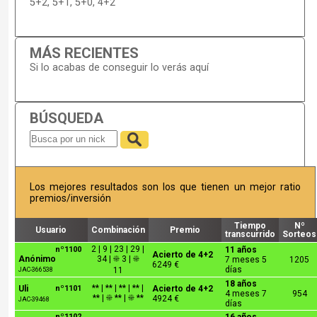
5+2, 5+1, 5+0, 4+2
MÁS RECIENTES
Si lo acabas de conseguir lo verás aquí
BÚSQUEDA
Los mejores resultados son los que tienen un mejor ratio
premios/inversión
Tiempo
Nº
Usuario
Combinación
Premio
transcurrido
Sorteos
2 | 9 | 23 | 29 |
nº1100
11 años
Acierto de 4+2
Anónimo
34 | ☀ 3 | ☀
7 meses 5
1205
6249 €
días
11
JAC-366538
18 años
** | ** | ** | ** |
Uli
nº1101
Acierto de 4+2
4 meses 7
954
** | ☀ ** | ☀ **
4924 €
JAC-39468
días
nº1102