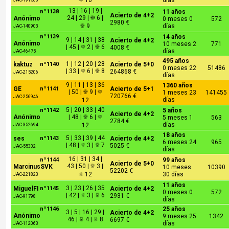
☀ 10
días
JAC-191506
13 | 16 | 19 |
nº1138
11 años
Acierto de 4+2
24 | 29 | ☀ 6 |
Anónimo
0 meses 0
572
2980 €
☀ 9
días
JAC-140903
nº1139
14 años
9 | 14 | 31 | 38
Acierto de 4+2
Anónimo
10 meses 2
771
| 45 | ☀ 2 | ☀ 6
4008 €
días
JAC-46475
495 años
1 | 12 | 20 | 28
kaktuz
nº1140
Acierto de 5+0
0 meses 22
51486
| 33 | ☀ 6 | ☀ 8
264868 €
JAC-215206
días
9 | 11 | 13 | 36
1360 años
GE
nº1141
Acierto de 5+1
| 50 | ☀ 9 | ☀
1 meses 23
141455
720766 €
JAC-256946
días
12
5 | 20 | 33 | 40
nº1142
5 años
Acierto de 4+2
Anónimo
| 48 | ☀ 6 | ☀
5 meses 1
563
2784 €
días
12
JAC-352694
18 años
5 | 33 | 39 | 44
ses
nº1143
Acierto de 4+2
6 meses 24
965
| 48 | ☀ 3 | ☀ 7
5025 €
JAC-55302
días
16 | 31 | 34 |
nº1144
99 años
Acierto de 5+0
43 | 50 | ☀ 3 |
MarcinusSVK
10 meses
10390
52202 €
☀ 12
30 días
JAC-221823
11 años
3 | 23 | 26 | 35
MiguelFI
nº1145
Acierto de 4+2
0 meses 0
572
| 42 | ☀ 3 | ☀ 6
2931 €
JAC-91798
días
nº1146
25 años
3 | 5 | 16 | 29 |
Acierto de 4+2
Anónimo
9 meses 25
1342
46 | ☀ 4 | ☀ 8
6697 €
días
JAC-112063