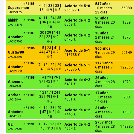
nº1183
547 años
4 | 6 | 33 | 38 |
Acierto de 5+0
Supersimon
10 meses
56980
16 | ☀ 9 | ☀ 8
265077 €
23 días
JAC-293329
4 | 11 | 24 | 35
26 años
hhhhh
nº1184
Acierto de 4+2
| 36 | ☀ 4 | ☀
8 meses 20
1389
6569 €
JAC-114173
días
10
20 | 29 | 14 |
nº1185
13 años
Acierto de 4+2
24 | 22 | ☀ 2 |
Anónimo
2 meses 21
1375
6475 €
☀ 3
días
JAC-367106
15 | 23 | 41 |
nº1186
866 años
Acierto de 5+1
44 | 47 | ☀ 2 |
Gustav80
9 meses 29
90149
413738 €
☀ 7
días
JAC-383103
nº1187
1178 años
7 | 18 | 22 | 29
Acierto de 5+1
Anónimo
6 meses 7
122565
| 43 | ☀ 5 | ☀ 8
570875 €
días
JAC-251439
14 | 23 | 26 |
nº1188
26 años
Acierto de 4+2
37 | 42 | ☀ 4 |
Anónimo
4 meses 28
1373
6401 €
☀ 9
días
JAC-64973
12 | 17 | 24 |
17 años
Andres
nº1189
Acierto de 4+2
35 | 49 | ☀ 1 |
11 meses
933
4331 €
JAC-12840
☀ 8
14 días
4 | 15 | 23 | 40
nº1190
31 años
Acierto de 4+2
Anónimo
| 47 | ☀ 2 | ☀
4 meses 7
1630
7446 €
días
10
JAC-40147
2757 años
1 | 12 | 25 | 37
GE
nº1191
Acierto de 4+2
4 meses 28
143385
| 46 | ☀ 3 | ☀ 8
4554 €
JAC-139001
días