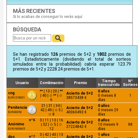
MÁS RECIENTES
Si lo acabas de conseguir lo verás aquí
BÚSQUEDA
Se han registrado
126
premios de 5+2 y
1802
premios de
5+1. Estadísticamente (dividiendo el total de sorteos
simulados entre la probabilidad) cabría esperar 123.79
premios de 5+2 y 2228.24 premios de 5+1.
Tiempo
Nº
Usuario
Combinación
Premio
transcurrido
Sorteos
** | 10 | 20 | **
0 años
cng
Acierto de 5+2
| 40 | ✩ ** | ✩
0 meses 8
1
38573438 €
EUR-1218031
6
días
21 | 31 | 34 |
0 años
Penitencia
Acierto de 5+2
42 | 49 | ✩ 5 |
0 meses 29
8
40060493 €
EUR-36952
✩ 8
días
nº6
3 | 11 | 13 | 16
0 años
Acierto de 5+2
Anónimo
| 32 | ✩ 5 | ✩
10 meses 9
88
27224842 €
12
días
EUR-1600605
3 | 42 | 43 | 13
1 años
doc
nº7
Acierto de 5+2