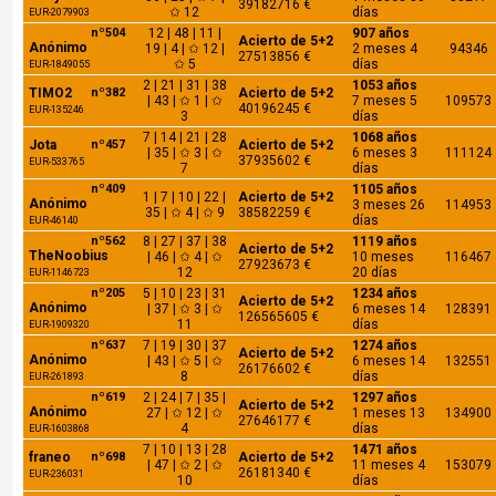
39182716 €
✩ 12
días
EUR-2079903
nº504
12 | 48 | 11 |
907 años
Acierto de 5+2
Anónimo
19 | 4 | ✩ 12 |
2 meses 4
94346
27513856 €
✩ 5
días
EUR-1849055
2 | 21 | 31 | 38
1053 años
TIMO2
nº382
Acierto de 5+2
| 43 | ✩ 1 | ✩
7 meses 5
109573
40196245 €
EUR-135246
3
días
7 | 14 | 21 | 28
1068 años
Jota
nº457
Acierto de 5+2
| 35 | ✩ 3 | ✩
6 meses 3
111124
37935602 €
EUR-533765
7
días
nº409
1105 años
1 | 7 | 10 | 22 |
Acierto de 5+2
Anónimo
3 meses 26
114953
35 | ✩ 4 | ✩ 9
38582259 €
días
EUR-46140
nº562
8 | 27 | 37 | 38
1119 años
Acierto de 5+2
TheNoobius
| 46 | ✩ 4 | ✩
10 meses
116467
27923673 €
12
20 días
EUR-1146723
nº205
5 | 10 | 23 | 31
1234 años
Acierto de 5+2
Anónimo
| 37 | ✩ 3 | ✩
6 meses 14
128391
126565605 €
11
días
EUR-1909320
nº637
7 | 19 | 30 | 37
1274 años
Acierto de 5+2
Anónimo
| 43 | ✩ 5 | ✩
6 meses 14
132551
26176602 €
8
días
EUR-261893
nº619
2 | 24 | 7 | 35 |
1297 años
Acierto de 5+2
Anónimo
27 | ✩ 12 | ✩
1 meses 13
134900
27646177 €
4
días
EUR-1603868
7 | 10 | 13 | 28
1471 años
franeo
nº698
Acierto de 5+2
| 47 | ✩ 2 | ✩
11 meses 4
153079
26181340 €
EUR-236031
10
días