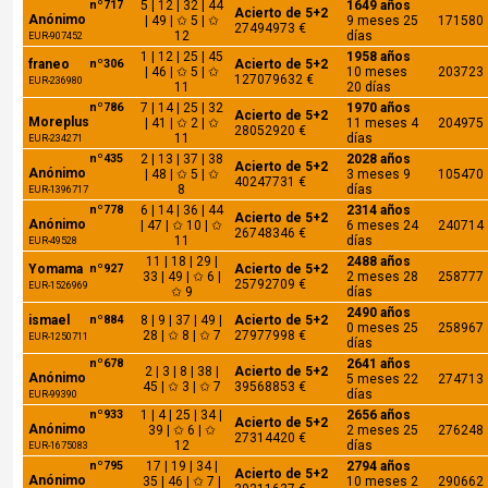
nº717
5 | 12 | 32 | 44
1649 años
Acierto de 5+2
Anónimo
| 49 | ✩ 5 | ✩
9 meses 25
171580
27494973 €
12
días
EUR-907452
1 | 12 | 25 | 45
1958 años
franeo
nº306
Acierto de 5+2
| 46 | ✩ 5 | ✩
10 meses
203723
127079632 €
EUR-236980
11
20 días
nº786
7 | 14 | 25 | 32
1970 años
Acierto de 5+2
Moreplus
| 41 | ✩ 2 | ✩
11 meses 4
204975
28052920 €
11
días
EUR-234271
nº435
2 | 13 | 37 | 38
2028 años
Acierto de 5+2
Anónimo
| 48 | ✩ 5 | ✩
3 meses 9
105470
40247731 €
8
días
EUR-1396717
nº778
6 | 14 | 36 | 44
2314 años
Acierto de 5+2
Anónimo
| 47 | ✩ 10 | ✩
6 meses 24
240714
26748346 €
11
días
EUR-49528
11 | 18 | 29 |
2488 años
Yomama
nº927
Acierto de 5+2
33 | 49 | ✩ 6 |
2 meses 28
258777
25792709 €
EUR-1526969
✩ 9
días
2490 años
ismael
nº884
8 | 9 | 37 | 49 |
Acierto de 5+2
0 meses 25
258967
28 | ✩ 8 | ✩ 7
27977998 €
EUR-1250711
días
nº678
2641 años
2 | 3 | 8 | 38 |
Acierto de 5+2
Anónimo
5 meses 22
274713
45 | ✩ 3 | ✩ 7
39568853 €
días
EUR-99390
nº933
1 | 4 | 25 | 34 |
2656 años
Acierto de 5+2
Anónimo
39 | ✩ 6 | ✩
2 meses 25
276248
27314420 €
12
días
EUR-1675083
nº795
17 | 19 | 34 |
2794 años
Acierto de 5+2
Anónimo
35 | 46 | ✩ 7 |
10 meses 2
290662