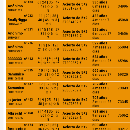
nº183
6 | 24 | 35 | 47
336 años
Acierto de 5+2
Anónimo
| 49 | ✩ 5 | ✩
6 meses 3
34996
39531727 €
8
días
EUR-821433
nº233
11 | 20 | 38 |
433 años
Acierto de 5+2
ReallyNigga
40 | 46 | ✩ 3 |
4 meses 7
45068
37984102 €
✩ 9
días
EUR-374672
nº321
3 | 15 | 18 | 27
525 años
Acierto de 5+2
Anónimo
| 31 | ✩ 6 | ✩
6 meses 17
54656
25761339 €
7
días
EUR-96841
nº276
529 años
1 | 3 | 6 | 12 |
Acierto de 5+2
Anónimo
7 meses 29
55084
21 | ✩ 6 | ✩ 9
38532203 €
días
EUR-325492
634 años
3333333
nº412
** | ** | ** | ** |
Acierto de 5+2
5 meses 26
65986
** | ✩ ** | ✩ **
27309857 €
EUR-1428018
días
nº325
10 | 46 | 36 |
666 años
Acierto de 5+2
Samunico
29 | 21 | ✩ 12
6 meses 17
69320
40358928 €
| ✩ 1
días
EUR-1764963
nº447
17 | 37 | 39 |
702 años
Acierto de 5+2
Samunico
33 | 4 | ✩ 2 |
4 meses 3
73043
25853759 €
✩ 7
días
EUR-1598036
705 años
jic javier
nº443
8 | 9 | 25 | 31 |
Acierto de 5+2
2 meses 28
73345
48 | ✩ 4 | ✩ 8
26427538 €
EUR-136341
días
9 | 14 | 35 | 36
721 años
Albrecht
nº450
Acierto de 5+2
| 50 | ✩ 2 | ✩
9 meses 4
75062
26496327 €
EUR-1437789
8
días
nº374
39 | 28 | 32 |
800 años
Acierto de 5+2
Beejeetee
36 | 25 | ✩ 7 |
1 meses 30
83217