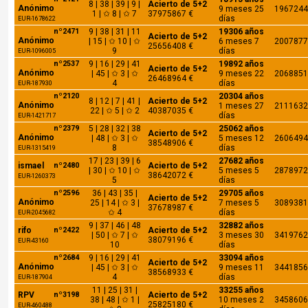
8 | 38 | 39 | 9 |
Acierto de 5+2
Anónimo
9 meses 25
1967244
1 | ✩ 8 | ✩ 7
37975867 €
días
EUR-1678622
nº2471
9 | 38 | 31 | 11
19306 años
Acierto de 5+2
Anónimo
| 15 | ✩ 10 | ✩
6 meses 7
2007877
25656408 €
9
días
EUR-1096005
nº2537
9 | 16 | 29 | 41
19892 años
Acierto de 5+2
Anónimo
| 45 | ✩ 3 | ✩
9 meses 22
2068851
26468964 €
4
días
EUR-187930
nº2120
20304 años
8 | 12 | 7 | 41 |
Acierto de 5+2
Anónimo
1 meses 27
2111632
22 | ✩ 5 | ✩ 2
40387035 €
días
EUR-1421717
nº2379
5 | 28 | 32 | 38
25062 años
Acierto de 5+2
Anónimo
| 48 | ✩ 3 | ✩
5 meses 12
2606494
38548906 €
8
días
EUR-1315419
17 | 23 | 39 | 6
27682 años
ismael
nº2480
Acierto de 5+2
| 30 | ✩ 10 | ✩
5 meses 5
2878972
38642072 €
EUR-1260373
5
días
nº2596
36 | 43 | 35 |
29705 años
Acierto de 5+2
Anónimo
25 | 14 | ✩ 3 |
7 meses 5
3089381
37678987 €
✩ 4
días
EUR-2045682
9 | 37 | 46 | 48
32882 años
rifo
nº2422
Acierto de 5+2
| 50 | ✩ 7 | ✩
3 meses 30
3419762
38079196 €
EUR-43160
10
días
nº2684
9 | 16 | 29 | 41
33094 años
Acierto de 5+2
Anónimo
| 45 | ✩ 3 | ✩
9 meses 11
3441856
38568933 €
4
días
EUR-187904
11 | 25 | 31 |
33255 años
RPV
nº3198
Acierto de 5+2
38 | 48 | ✩ 1 |
10 meses 2
3458606
25825180 €
EUR-460488