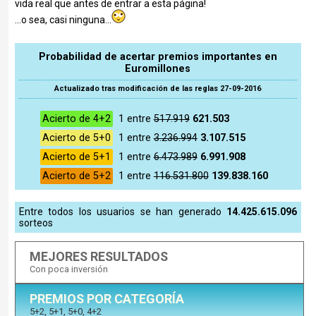
vida real que antes de entrar a esta página!
...o sea, casi ninguna...
Probabilidad de acertar premios importantes en
Euromillones
Actualizado tras modificación de las reglas 27-09-2016
Acierto de 4+2
1 entre
517.919
621.503
Acierto de 5+0
1 entre
3.236.994
3.107.515
Acierto de 5+1
1 entre
6.473.989
6.991.908
Acierto de 5+2
1 entre
116.531.800
139.838.160
Entre todos los usuarios se han generado
14.425.615.096
sorteos
MEJORES RESULTADOS
Con poca inversión
PREMIOS POR CATEGORÍA
5+2, 5+1, 5+0, 4+2