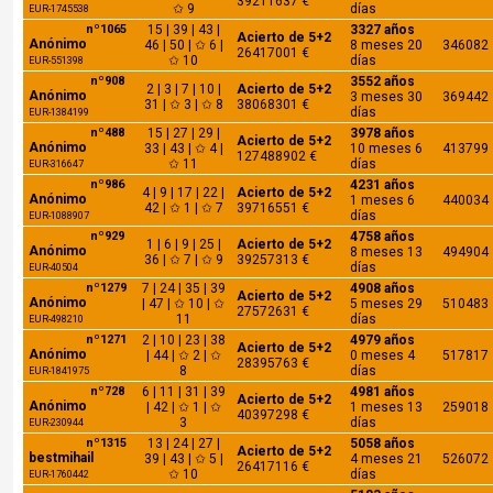
39211637 €
✩ 9
días
EUR-1745538
nº1065
15 | 39 | 43 |
3327 años
Acierto de 5+2
Anónimo
46 | 50 | ✩ 6 |
8 meses 20
346082
26417001 €
✩ 10
días
EUR-551398
nº908
3552 años
2 | 3 | 7 | 10 |
Acierto de 5+2
Anónimo
3 meses 30
369442
31 | ✩ 3 | ✩ 8
38068301 €
días
EUR-1384199
nº488
15 | 27 | 29 |
3978 años
Acierto de 5+2
Anónimo
33 | 43 | ✩ 4 |
10 meses 6
413799
127488902 €
✩ 11
días
EUR-316647
nº986
4231 años
4 | 9 | 17 | 22 |
Acierto de 5+2
Anónimo
1 meses 6
440034
42 | ✩ 1 | ✩ 7
39716551 €
días
EUR-1088907
nº929
4758 años
1 | 6 | 9 | 25 |
Acierto de 5+2
Anónimo
8 meses 13
494904
36 | ✩ 7 | ✩ 9
39257313 €
días
EUR-40504
nº1279
7 | 24 | 35 | 39
4908 años
Acierto de 5+2
Anónimo
| 47 | ✩ 10 | ✩
5 meses 29
510483
27572631 €
11
días
EUR-498210
nº1271
2 | 10 | 23 | 38
4979 años
Acierto de 5+2
Anónimo
| 44 | ✩ 2 | ✩
0 meses 4
517817
28395763 €
8
días
EUR-1841975
nº728
6 | 11 | 31 | 39
4981 años
Acierto de 5+2
Anónimo
| 42 | ✩ 1 | ✩
1 meses 13
259018
40397298 €
3
días
EUR-230944
nº1315
13 | 24 | 27 |
5058 años
Acierto de 5+2
bestmihail
39 | 43 | ✩ 5 |
4 meses 21
526072
26417116 €
✩ 10
días
EUR-1760442