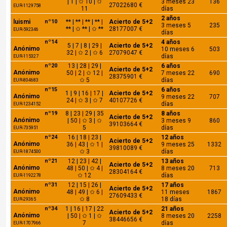
| 1 | ✩ 10 | ✩
3 meses 23
136
27022680 €
EUR-1129758
11
días
2 años
luismi
nº10
** | ** | ** | ** |
Acierto de 5+2
3 meses 5
235
** | ✩ ** | ✩ **
28177007 €
EUR-592346
días
nº14
4 años
5 | 7 | 8 | 29 |
Acierto de 5+2
Anónimo
10 meses 6
503
32 | ✩ 2 | ✩ 6
27079047 €
días
EUR-115327
nº20
13 | 28 | 29 |
6 años
Acierto de 5+2
Anónimo
50 | 2 | ✩ 12 |
7 meses 22
690
28375901 €
✩ 5
días
EUR-804683
nº15
6 años
1 | 9 | 16 | 17 |
Acierto de 5+2
Anónimo
9 meses 22
707
24 | ✩ 3 | ✩ 7
40107726 €
días
EUR-1234152
nº19
8 | 23 | 29 | 35
8 años
Acierto de 5+2
Anónimo
| 50 | ✩ 3 | ✩
3 meses 9
860
39103664 €
5
días
EUR-735951
nº24
16 | 18 | 23 |
12 años
Acierto de 5+2
Anónimo
36 | 43 | ✩ 1 |
9 meses 25
1332
39810089 €
✩ 3
días
EUR-1874500
nº21
12 | 23 | 42 |
13 años
Acierto de 5+2
Anónimo
48 | 50 | ✩ 4 |
8 meses 20
713
28304164 €
✩ 12
días
EUR-1192278
nº31
12 | 15 | 26 |
17 años
Acierto de 5+2
Anónimo
48 | 49 | ✩ 6 |
11 meses
1867
27609433 €
✩ 8
18 días
EUR-29365
nº34
1 | 16 | 17 | 22
21 años
Acierto de 5+2
Anónimo
| 50 | ✩ 1 | ✩
8 meses 20
2258
38446656 €
7
días
EUR-1707966