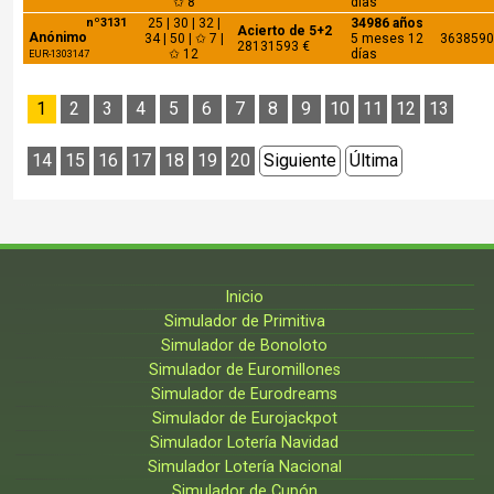
✩ 8
días
nº3131
25 | 30 | 32 |
34986 años
Acierto de 5+2
Anónimo
34 | 50 | ✩ 7 |
5 meses 12
3638590
28131593 €
✩ 12
días
EUR-1303147
1
2
3
4
5
6
7
8
9
10
11
12
13
14
15
16
17
18
19
20
Siguiente
Última
Inicio
Simulador de Primitiva
Simulador de Bonoloto
Simulador de Euromillones
Simulador de Eurodreams
Simulador de Eurojackpot
Simulador Lotería Navidad
Simulador Lotería Nacional
Simulador de Cupón