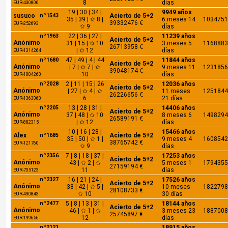
8
días
EUR-430806
19 | 30 | 34 |
9949 años
susuco
nº1543
Acierto de 5+2
35 | 39 | ✩ 8 |
6 meses 14
1034751
39332476 €
EUR-252693
✩ 9
días
nº1963
22 | 36 | 27 |
11239 años
Acierto de 5+2
Anónimo
31 | 15 | ✩ 10
3 meses 5
1168883
26713958 €
| ✩ 12
días
EUR-1314264
nº1680
47 | 49 | 4 | 44
11844 años
Acierto de 5+2
Anónimo
| 7 | ✩ 7 | ✩
9 meses 11
1231856
39048174 €
10
días
EUR-1004260
nº2028
2 | 11 | 15 | 26
12036 años
Acierto de 5+2
Anónimo
| 27 | ✩ 4 | ✩
11 meses
1251844
26226656 €
6
21 días
EUR-1363060
nº2205
13 | 28 | 31 |
14406 años
Acierto de 5+2
Anónimo
37 | 48 | ✩ 10
8 meses 6
1498294
26589191 €
| ✩ 12
días
EUR-882315
10 | 16 | 28 |
15466 años
Alex
nº1685
Acierto de 5+2
35 | 50 | ✩ 1 |
9 meses 4
1608542
38765742 €
EUR-121760
✩ 9
días
nº2356
7 | 8 | 18 | 37 |
17253 años
Acierto de 5+2
Anónimo
43 | ✩ 2 | ✩
5 meses 1
1794355
27159194 €
11
días
EUR-735123
nº2327
16 | 21 | 24 |
17526 años
Acierto de 5+2
Anónimo
38 | 42 | ✩ 5 |
10 meses
1822798
28108733 €
✩ 10
30 días
EUR-490843
nº2477
5 | 8 | 13 | 31 |
18144 años
Acierto de 5+2
Anónimo
46 | ✩ 1 | ✩
3 meses 23
1887008
25745897 €
12
días
EUR-199656
nº2121
18915 años