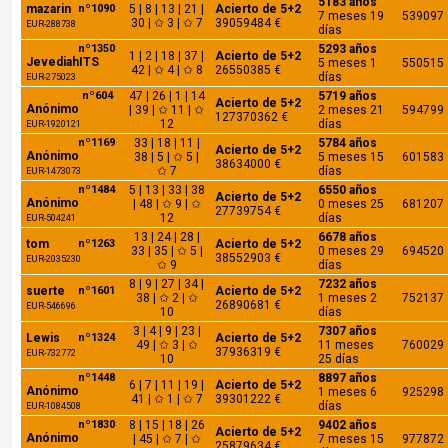
5183 años
mazarin
nº1090
5 | 8 | 13 | 21 |
Acierto de 5+2
7 meses 19
539097
30 | ✩ 3 | ✩ 7
39059484 €
EUR-288738
días
nº1350
5293 años
1 | 2 | 18 | 37 |
Acierto de 5+2
JevediahITS
5 meses 1
550515
42 | ✩ 4 | ✩ 8
26550385 €
días
EUR-275023
nº604
47 | 26 | 1 | 14
5719 años
Acierto de 5+2
Anónimo
| 39 | ✩ 11 | ✩
2 meses 21
594799
127370362 €
12
días
EUR-1920121
nº1169
33 | 18 | 11 |
5784 años
Acierto de 5+2
Anónimo
38 | 5 | ✩ 5 |
5 meses 15
601583
38634000 €
✩ 7
días
EUR-1473073
nº1484
5 | 13 | 33 | 38
6550 años
Acierto de 5+2
Anónimo
| 48 | ✩ 9 | ✩
0 meses 25
681207
27739754 €
12
días
EUR-504241
13 | 24 | 28 |
6678 años
tom
nº1263
Acierto de 5+2
33 | 35 | ✩ 5 |
0 meses 29
694520
38552903 €
EUR-2035230
✩ 9
días
8 | 9 | 27 | 34 |
7232 años
suerte
nº1601
Acierto de 5+2
38 | ✩ 2 | ✩
1 meses 2
752137
26890681 €
EUR-546696
10
días
3 | 4 | 9 | 23 |
7307 años
Lewis
nº1324
Acierto de 5+2
49 | ✩ 3 | ✩
11 meses
760029
37936319 €
EUR-732772
10
25 días
nº1448
8897 años
6 | 7 | 11 | 19 |
Acierto de 5+2
Anónimo
1 meses 6
925298
41 | ✩ 1 | ✩ 7
39301222 €
días
EUR-1084508
nº1830
8 | 15 | 18 | 26
9402 años
Acierto de 5+2
Anónimo
| 45 | ✩ 7 | ✩
7 meses 15
977872
25879634 €