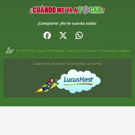
¡Comparte! ¡No te cuesta nada!
© 2014-2026,
Juan Víctor Mejías Calero
(
JV Creación
) -
Privacidad y cookies
Cuándo me va a tocar recomienda LucusHost