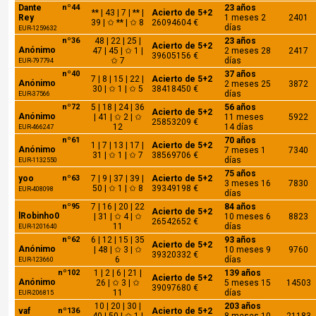
Dante
nº44
23 años
** | 43 | 7 | ** |
Acierto de 5+2
Rey
1 meses 2
2401
39 | ✩ ** | ✩ 8
26094604 €
días
EUR-1259632
nº36
48 | 22 | 25 |
23 años
Acierto de 5+2
Anónimo
47 | 45 | ✩ 1 |
2 meses 28
2417
39605156 €
✩ 7
días
EUR-797794
nº40
37 años
7 | 8 | 15 | 22 |
Acierto de 5+2
Anónimo
2 meses 25
3872
30 | ✩ 1 | ✩ 5
38418450 €
días
EUR-37566
nº72
5 | 18 | 24 | 36
56 años
Acierto de 5+2
Anónimo
| 41 | ✩ 2 | ✩
11 meses
5922
25853209 €
12
14 días
EUR-466247
nº61
70 años
1 | 7 | 13 | 17 |
Acierto de 5+2
Anónimo
7 meses 1
7340
31 | ✩ 1 | ✩ 7
38569706 €
días
EUR-1132550
75 años
yoo
nº63
7 | 9 | 37 | 39 |
Acierto de 5+2
3 meses 16
7830
50 | ✩ 1 | ✩ 8
39349198 €
EUR-408098
días
nº95
7 | 16 | 20 | 22
84 años
Acierto de 5+2
lRobinho0
| 31 | ✩ 4 | ✩
10 meses 6
8823
26542652 €
11
días
EUR-1201640
nº62
6 | 12 | 15 | 35
93 años
Acierto de 5+2
Anónimo
| 48 | ✩ 3 | ✩
10 meses 9
9760
39320332 €
6
días
EUR-123660
nº102
1 | 2 | 6 | 21 |
139 años
Acierto de 5+2
Anónimo
26 | ✩ 3 | ✩
5 meses 15
14503
39097680 €
11
días
EUR-206815
10 | 20 | 30 |
203 años
vaf
nº136
Acierto de 5+2