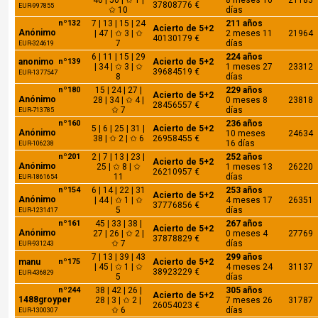
40 | 50 | ✩ 1 |
8 meses 10
21183
37808776 €
EUR-997855
✩ 10
días
nº132
7 | 13 | 15 | 24
211 años
Acierto de 5+2
Anónimo
| 47 | ✩ 3 | ✩
2 meses 11
21964
40130179 €
7
días
EUR-324619
6 | 11 | 15 | 29
224 años
anonimo
nº139
Acierto de 5+2
| 34 | ✩ 3 | ✩
1 meses 27
23312
39684519 €
EUR-1377547
8
días
nº180
15 | 24 | 27 |
229 años
Acierto de 5+2
Anónimo
28 | 34 | ✩ 4 |
0 meses 8
23818
28456557 €
✩ 7
días
EUR-713785
nº160
236 años
5 | 6 | 25 | 31 |
Acierto de 5+2
Anónimo
10 meses
24634
38 | ✩ 2 | ✩ 6
26958455 €
16 días
EUR-106238
nº201
2 | 7 | 13 | 23 |
252 años
Acierto de 5+2
Anónimo
25 | ✩ 8 | ✩
1 meses 13
26220
26210957 €
11
días
EUR-1861654
nº154
6 | 14 | 22 | 31
253 años
Acierto de 5+2
Anónimo
| 44 | ✩ 1 | ✩
4 meses 17
26351
37776856 €
5
días
EUR-1231417
nº161
45 | 33 | 38 |
267 años
Acierto de 5+2
Anónimo
27 | 26 | ✩ 2 |
0 meses 4
27769
37878829 €
✩ 7
días
EUR-931243
7 | 13 | 39 | 43
299 años
manu
nº175
Acierto de 5+2
| 45 | ✩ 1 | ✩
4 meses 24
31137
38923229 €
EUR-436829
5
días
nº244
38 | 42 | 26 |
305 años
Acierto de 5+2
1488groyper
28 | 3 | ✩ 2 |
7 meses 26
31787
26054023 €
✩ 6
días
EUR-1300307