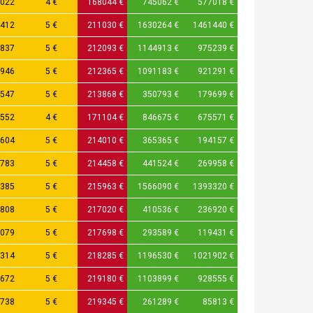
022
4 €
168044 €
745062 €
577018 €
412
5 €
211030 €
1630264 €
1461440 €
837
5 €
212093 €
1144913 €
975239 €
946
5 €
212365 €
1091183 €
921291 €
547
5 €
213868 €
350793 €
179699 €
552
4 €
171104 €
846675 €
675571 €
604
5 €
214010 €
365365 €
194157 €
783
5 €
214458 €
441524 €
269958 €
385
5 €
215963 €
1566090 €
1393320 €
808
5 €
217020 €
410536 €
236920 €
079
5 €
217698 €
293589 €
119431 €
314
5 €
218285 €
1196530 €
1021902 €
672
5 €
219180 €
1103899 €
928555 €
738
5 €
219345 €
261289 €
85813 €