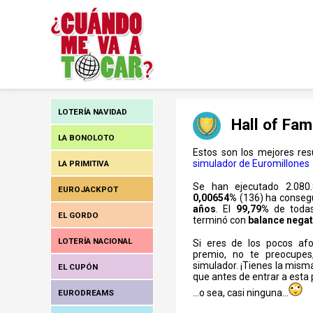
LOTERÍA NAVIDAD
Hall of Fam
LA BONOLOTO
Estos son los mejores res
simulador de Euromillones
LA PRIMITIVA
Se han ejecutado 2.080.
EUROJACKPOT
0,00654%
(136) ha conseg
años
. El
99,79%
de todas
EL GORDO
terminó con
balance negat
LOTERÍA NACIONAL
Si eres de los pocos afo
premio, no te preocupe
simulador. ¡Tienes la misma
EL CUPÓN
que antes de entrar a esta 
...o sea, casi ninguna...
EURODREAMS