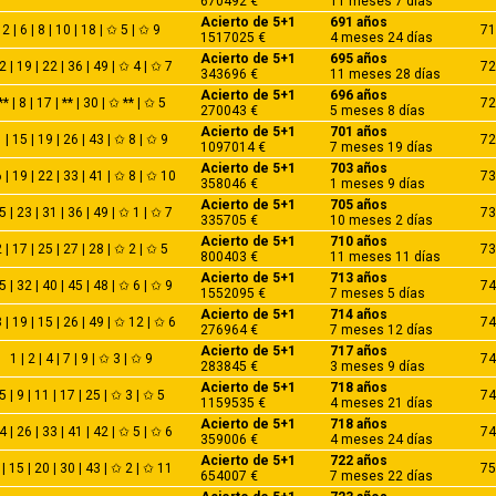
670492 €
11 meses 7 días
Acierto de 5+1
691 años
2 | 6 | 8 | 10 | 18 | ✩ 5 | ✩ 9
71
1517025 €
4 meses 24 días
Acierto de 5+1
695 años
2 | 19 | 22 | 36 | 49 | ✩ 4 | ✩ 7
72
343696 €
11 meses 28 días
Acierto de 5+1
696 años
** | 8 | 17 | ** | 30 | ✩ ** | ✩ 5
72
270043 €
5 meses 8 días
Acierto de 5+1
701 años
 | 15 | 19 | 26 | 43 | ✩ 8 | ✩ 9
72
1097014 €
7 meses 19 días
Acierto de 5+1
703 años
 | 19 | 22 | 33 | 41 | ✩ 8 | ✩ 10
73
358046 €
1 meses 9 días
Acierto de 5+1
705 años
5 | 23 | 31 | 36 | 49 | ✩ 1 | ✩ 7
73
335705 €
10 meses 2 días
Acierto de 5+1
710 años
 | 17 | 25 | 27 | 28 | ✩ 2 | ✩ 5
73
800403 €
11 meses 11 días
Acierto de 5+1
713 años
5 | 32 | 40 | 45 | 48 | ✩ 6 | ✩ 9
74
1552095 €
7 meses 5 días
Acierto de 5+1
714 años
 | 19 | 15 | 26 | 49 | ✩ 12 | ✩ 6
74
276964 €
7 meses 12 días
Acierto de 5+1
717 años
1 | 2 | 4 | 7 | 9 | ✩ 3 | ✩ 9
74
283845 €
3 meses 9 días
Acierto de 5+1
718 años
5 | 9 | 11 | 17 | 25 | ✩ 3 | ✩ 5
74
1159535 €
4 meses 21 días
Acierto de 5+1
718 años
4 | 26 | 33 | 41 | 42 | ✩ 5 | ✩ 6
74
359006 €
4 meses 24 días
Acierto de 5+1
722 años
 | 15 | 20 | 30 | 43 | ✩ 2 | ✩ 11
75
654007 €
7 meses 22 días