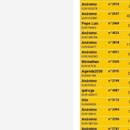
Anónimo
nº2910
2
EUR-1633276
Anónimo
nº2547
43
EUR-1057881
Pepe Luis
nº2469
2
EUR-718905
Anónimo
nº4533
9
EUR-1480768
Anónimo
nº2818
17
EUR-524477
Anónimo
nº4351
3
EUR-1942385
Mirinathan
nº2426
1
EUR-187255
Agenda2030
nº2975
2
EUR-941783
Anónimo
nº2199
5
EUR-510622
quiroga
nº4087
2
EUR-1420971
Otis
nº3113
7
EUR-899036
Anónimo
nº2494
7
EUR-145616
Anónimo
nº2236
1
EUR-1582164
Anónimo
nº2761