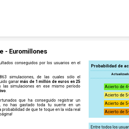
e - Euromillones
ultados conseguidos por los usuarios en el
Probabilidad de a
Actualizado
863 simulaciones, de las cuales sólo el
uido ganar
más de 1 millón de euros en 25
 las simulaciones en ese mismo período
Acierto de 4
ivo
.
Acierto de 5
rtunados que ha conseguido registrar un
Acierto de 5
s, no has gastado toda tu suerte en un
 probabilidad de que te toque en la vida real
Acierto de 5
página!
Entre todos los usua