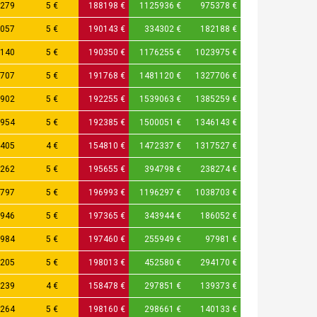
279
5 €
188198 €
1125936 €
975378 €
057
5 €
190143 €
334302 €
182188 €
140
5 €
190350 €
1176255 €
1023975 €
707
5 €
191768 €
1481120 €
1327706 €
902
5 €
192255 €
1539063 €
1385259 €
954
5 €
192385 €
1500051 €
1346143 €
405
4 €
154810 €
1472337 €
1317527 €
262
5 €
195655 €
394798 €
238274 €
797
5 €
196993 €
1196297 €
1038703 €
946
5 €
197365 €
343944 €
186052 €
984
5 €
197460 €
255949 €
97981 €
205
5 €
198013 €
452580 €
294170 €
239
4 €
158478 €
297851 €
139373 €
264
5 €
198160 €
298661 €
140133 €