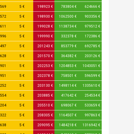
569
5 €
198923 €
783804 €
624666 €
572
5 €
198930 €
1062500 €
903356 €
611
5 €
199028 €
1138734 €
979512 €
996
5 €
199990 €
332378 €
172386 €
497
5 €
201243 €
853779 €
692785 €
628
5 €
201570 €
364382 €
203126 €
901
5 €
202253 €
1204853 €
1043051 €
951
5 €
202378 €
758501 €
596599 €
252
5 €
203130 €
1498114 €
1335610 €
554
5 €
203885 €
417642 €
254534 €
204
5 €
205510 €
698067 €
533659 €
322
5 €
208305 €
1164507 €
997863 €
638
5 €
209095 €
1484218 €
1316942 €