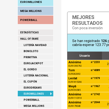
EUROMILLONES
MEGA MILLIONS
MEJORES
POWERBALL
RESULTADOS
Con poca inversión
ESTADÍSTICAS
HALL OF FAME
Se han registrado
126
p
cabría esperar 123.77 p
LOTERÍA NAVIDAD
BONOLOTO
Usuario
PRIMITIVA
Anónimo
nº2233
EUROJACKPOT
2
EUR-1393792
EL GORDO
Tom
nº4089
EUR-362692
LOTERÍA NACIONAL
Lestat
nº1979
EL CUPÓN
EUR-1815266
Wey6
nº1967
EURODREAMS
EUR-516585
EUROMILLONES
Anónimo
nº2742
EUR-1112913
POWERBALL
Anónimo
nº2044
2
MEGA MILLIONS
EUR-179048