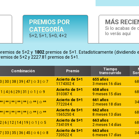
PREMIOS POR
MÁS RECIE
CATEGORÍA
Si lo acabas de 
lo verás aquí
5+2, 5+1, 5+0, 4+2
remios de 5+2 y
1802
premios de 5+1. Estadísticamente (dividiendo el
remios de 5+2 y 2227.81 premios de 5+1.
Tiempo
Combinación
Premio
transcurrido
Sor
Acierto de 5+1
655 años
3 | 30 | 38 | 39 | 47 | ✩ 3 | ✩ 7
68
1174302 €
3 meses 16 días
Acierto de 5+1
658 años
1 | 4 | 6 | 29 | 31 | ✩ 1 | ✩ 9
68
310387 €
9 meses 15 días
Acierto de 5+1
661 años
** | ** | ** | ** | ** | ✩ ** | ✩ **
34
772204 €
2 meses 18 días
Acierto de 5+1
662 años
** | ** | ** | ** | ** | ✩ ** | ✩ **
68
1565250 €
8 meses 13 días
Acierto de 5+1
663 años
2 | 6 | 12 | 14 | 19 | ✩ 1 | ✩ 5
68
734109 €
2 meses 14 días
Acierto de 5+1
663 años
7 | 33 | 35 | 36 | 45 | ✩ 6 | ✩ 8
34
720522 €
6 meses 17 días