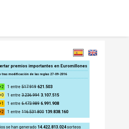
certar premios importantes en Euromillones
 tras modificación de las reglas 27-09-2016
+2
1 entre
517.919
621.503
+0
1 entre
3.236.994
3.107.515
+1
1 entre
6.473.989
6.991.908
+2
1 entre
116.531.800
139.838.160
rios se han generado
14.422.813.024
sorteos