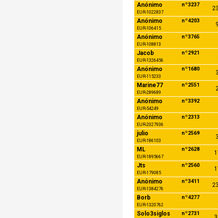
Anónimo
nº3237
23
EUR-1022837
Anónimo
nº4203
9
EUR-106415
Anónimo
nº3765
EUR-108813
Jacob
nº2921
EUR-1326456
Anónimo
nº1680
3
EUR-115233
Marine77
nº2551
2
EUR-289689
Anónimo
nº3392
EUR-54249
Anónimo
nº2313
EUR-2027936
julio
nº2569
3
EUR-186103
ML
nº2628
1
EUR-1895667
Jts
nº2560
1
EUR-179085
Anónimo
nº3411
23
EUR-1384276
Borb
nº4277
EUR-1320762
Solo3siglos
nº2731
3