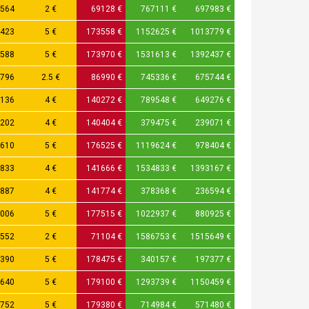
564
2 €
69128 €
767111 €
697983 €
423
5 €
173558 €
1152625 €
1013779 €
588
5 €
173970 €
1531613 €
1392437 €
796
2.5 €
86990 €
745336 €
675744 €
136
4 €
140272 €
789548 €
649276 €
202
4 €
140404 €
379475 €
239071 €
610
5 €
176525 €
1119624 €
978404 €
833
4 €
141666 €
1534833 €
1393167 €
887
4 €
141774 €
378368 €
236594 €
006
5 €
177515 €
1022937 €
880925 €
552
2 €
71104 €
1586753 €
1515649 €
390
5 €
178475 €
340157 €
197377 €
640
5 €
179100 €
1293739 €
1150459 €
752
5 €
179380 €
714984 €
571480 €