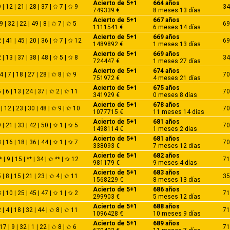
Acierto de 5+1
664 años
 | 12 | 21 | 28 | 37 | ✩ 7 | ✩ 9
34
749339 €
8 meses 13 días
Acierto de 5+1
667 años
9 | 32 | 22 | 49 | 8 | ✩ 7 | ✩ 5
69
1111541 €
6 meses 14 días
Acierto de 5+1
669 años
 | 41 | 45 | 20 | 36 | ✩ 7 | ✩ 12
69
1489892 €
1 meses 13 días
Acierto de 5+1
669 años
 | 13 | 37 | 38 | 48 | ✩ 5 | ✩ 8
34
724447 €
1 meses 27 días
Acierto de 5+1
674 años
4 | 7 | 18 | 27 | 28 | ✩ 8 | ✩ 9
70
751972 €
4 meses 21 días
Acierto de 5+1
675 años
 | 6 | 13 | 24 | 37 | ✩ 2 | ✩ 11
70
341929 €
0 meses 8 días
Acierto de 5+1
678 años
 | 12 | 23 | 30 | 48 | ✩ 9 | ✩ 10
70
1077715 €
11 meses 14 días
Acierto de 5+1
681 años
 | 21 | 33 | 42 | 50 | ✩ 1 | ✩ 5
70
1498114 €
1 meses 2 días
Acierto de 5+1
681 años
 | 16 | 18 | 36 | 44 | ✩ 1 | ✩ 7
70
338093 €
7 meses 12 días
Acierto de 5+1
682 años
* | 9 | 15 | ** | 34 | ✩ ** | ✩ 12
71
981179 €
9 meses 4 días
Acierto de 5+1
683 años
 | 8 | 15 | 21 | 23 | ✩ 4 | ✩ 11
35
1568229 €
8 meses 13 días
Acierto de 5+1
686 años
 | 10 | 25 | 45 | 47 | ✩ 1 | ✩ 2
71
299903 €
5 meses 12 días
Acierto de 5+1
688 años
 | 4 | 18 | 32 | 44 | ✩ 8 | ✩ 11
71
1096428 €
10 meses 9 días
Acierto de 5+1
689 años
17 | 9 | 32 | 1 | 22 | ✩ 8 | ✩ 6
71