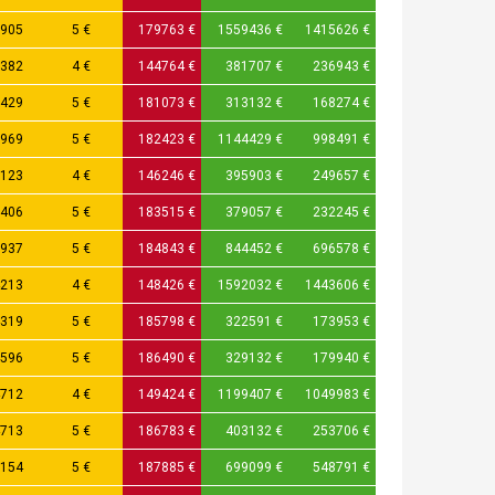
905
5 €
179763 €
1559436 €
1415626 €
382
4 €
144764 €
381707 €
236943 €
429
5 €
181073 €
313132 €
168274 €
969
5 €
182423 €
1144429 €
998491 €
123
4 €
146246 €
395903 €
249657 €
406
5 €
183515 €
379057 €
232245 €
937
5 €
184843 €
844452 €
696578 €
213
4 €
148426 €
1592032 €
1443606 €
319
5 €
185798 €
322591 €
173953 €
596
5 €
186490 €
329132 €
179940 €
712
4 €
149424 €
1199407 €
1049983 €
713
5 €
186783 €
403132 €
253706 €
154
5 €
187885 €
699099 €
548791 €