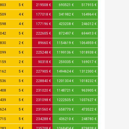
803
5 €
219508 €
693521 €
517915 €
509
4 €
177018 €
341982 €
164964 €
598
4 €
177196 €
423208 €
246012 €
042
5 €
222605 €
872497 €
694413 €
830
2 €
89660 €
1154619 €
1064959 €
099
5 €
225248 €
1199136 €
1018938 €
159
2 €
90318 €
259335 €
169017 €
162
5 €
227905 €
1494624 €
1312300 €
536
5 €
228840 €
1201304 €
1018232 €
408
5 €
231020 €
1148721 €
963905 €
439
5 €
231098 €
1222505 €
1037627 €
624
5 €
231560 €
658770 €
473522 €
715
5 €
234288 €
436210 €
248780 €
283
5 €
235708 €
1068404 €
879838 €