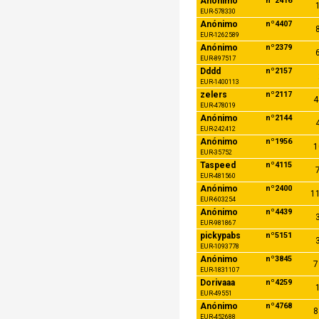
Anónimo
nº2416
1
EUR-578330
Anónimo
nº4407
8
EUR-1262589
Anónimo
nº2379
6
EUR-897517
Dddd
nº2157
EUR-1400113
zelers
nº2117
4
EUR-478019
Anónimo
nº2144
4
EUR-242412
Anónimo
nº1956
1
EUR-35752
Taspeed
nº4115
7
EUR-481560
Anónimo
nº2400
11
EUR-603254
Anónimo
nº4439
3
EUR-981867
pickypabs
nº5151
3
EUR-1093778
Anónimo
nº3845
7
EUR-1831107
Dorivaaa
nº4259
1
EUR-49551
Anónimo
nº4768
8
EUR-452688