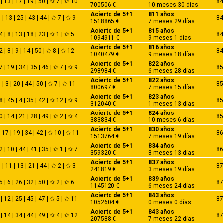
 | 13 | 17 | 19 | 50 | ✩ 7 | ✩ 10
84
700506 €
10 meses 30 días
Acierto de 5+1
811 años
 | 13 | 25 | 43 | 44 | ✩ 7 | ✩ 9
84
1518865 €
7 meses 29 días
Acierto de 5+1
815 años
4 | 8 | 13 | 18 | 23 | ✩ 1 | ✩ 5
84
1094911 €
9 meses 1 días
Acierto de 5+1
816 años
2 | 8 | 9 | 14 | 50 | ✩ 8 | ✩ 12
84
1040479 €
9 meses 18 días
Acierto de 5+1
822 años
7 | 19 | 34 | 35 | 46 | ✩ 7 | ✩ 9
85
298984 €
6 meses 28 días
Acierto de 5+1
822 años
 | 3 | 20 | 44 | 50 | ✩ 7 | ✩ 11
85
800697 €
7 meses 15 días
Acierto de 5+1
823 años
8 | 45 | 4 | 35 | 42 | ✩ 12 | ✩ 9
85
312040 €
1 meses 13 días
Acierto de 5+1
824 años
0 | 14 | 21 | 28 | 49 | ✩ 2 | ✩ 4
85
383834 €
10 meses 6 días
Acierto de 5+1
830 años
| 17 | 19 | 34 | 42 | ✩ 10 | ✩ 11
86
1513764 €
7 meses 19 días
Acierto de 5+1
834 años
2 | 10 | 44 | 41 | 35 | ✩ 1 | ✩ 7
86
359320 €
8 meses 13 días
Acierto de 5+1
837 años
 | 11 | 13 | 21 | 44 | ✩ 2 | ✩ 3
87
241819 €
3 meses 19 días
Acierto de 5+1
839 años
5 | 6 | 26 | 32 | 50 | ✩ 2 | ✩ 6
87
1145120 €
6 meses 24 días
Acierto de 5+1
843 años
 | 12 | 25 | 45 | 47 | ✩ 5 | ✩ 11
87
1052604 €
0 meses 0 días
Acierto de 5+1
843 años
 | 14 | 34 | 44 | 49 | ✩ 4 | ✩ 12
87
207588 €
7 meses 22 días