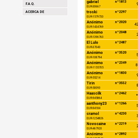
gabriel
nº1813
F.A.Q.
9
EUR-30667
ACERCA DE
troski
nº2297
EUR-1579733
Anónimo
nº2020
42
EUR-1434769
Anónimo
nº2048
2
EUR-1396763
El Lulo
nº2487
EUR-37043
Anónimo
nº3520
5
EUR-108794
Anónimo
nº2349
8
EUR-1155705
Anónimo
nº1830
9
EUR-55214
Tirin
nº3552
8
EUR-50093
Haascilk
nº2462
*
EUR-945864
aanthony23
nº1266
5
EUR-94184
cramol
nº4230
3
EUR-1254826
Novocaine
nº2219
2
EUR-467920
Anónimo
nº2892