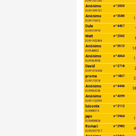
EUR-1537243
Anónimo
nº2030
EUR-1399721
Anónimo
nº3580
1
EUR-119412
Dule
nº4457
EUR-313918
Matt
nº2363
1
EUR-1452464
Anónimo
nº3513
16
EUR-48802
Anónimo
nº4064
1
EUR-364938
David
nº2718
2
EUR-1316454
prome
nº1837
2
EUR-113318
Anónimo
nº4446
38
EUR-963256
Anónimo
nº4399
EUR-1120393
luisonte
nº2112
EUR-88315
japs
nº3964
1
EUR-808828
Romari
nº2982
4
EUR-2037517