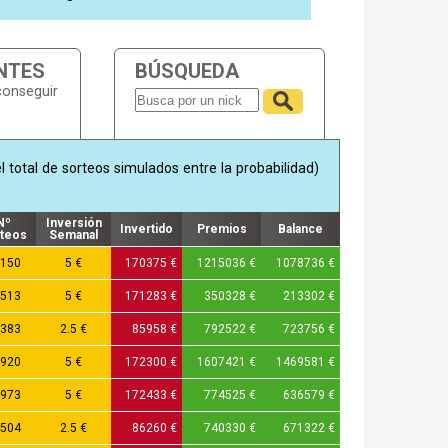
NTES
BÚSQUEDA
conseguir
 total de sorteos simulados entre la probabilidad)
Nº
Inversión
Invertido
Premios
Balance
teos
Semanal
150
5 €
170375 €
1215036 €
1078736 €
513
5 €
171283 €
350328 €
213302 €
383
2.5 €
85958 €
792522 €
723756 €
920
5 €
172300 €
1607421 €
1469581 €
973
5 €
172433 €
774525 €
636579 €
504
2.5 €
86260 €
740330 €
671322 €