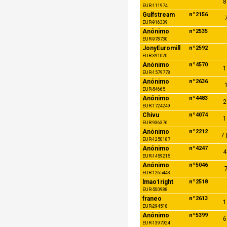
8
EUR-111974
Gulfstream
nº2156
7
EUR-916339
Anónimo
nº2535
EUR-978730
JonyEuromill
nº2592
EUR-391020
Anónimo
nº4570
1
EUR-1579778
Anónimo
nº2636
1
EUR-54665
Anónimo
nº4483
2
EUR-1724249
Chivu
nº4074
1
EUR-936376
Anónimo
nº2212
7 
EUR-1250187
Anónimo
nº4247
4
EUR-1459215
Anónimo
nº5046
7
EUR-1265443
lmao1right
nº2518
EUR-500988
franeo
nº2613
1
EUR-294518
Anónimo
nº5399
6
EUR-1397924