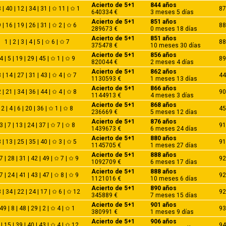
Acierto de 5+1
844 años
 | 40 | 12 | 34 | 31 | ✩ 11 | ✩ 1
87
640334 €
3 meses 5 días
Acierto de 5+1
851 años
 | 16 | 19 | 26 | 31 | ✩ 2 | ✩ 6
88
289673 €
0 meses 18 días
Acierto de 5+1
851 años
1 | 2 | 3 | 4 | 5 | ✩ 6 | ✩ 7
88
375478 €
10 meses 30 días
Acierto de 5+1
856 años
4 | 5 | 19 | 29 | 45 | ✩ 1 | ✩ 9
89
820044 €
2 meses 4 días
Acierto de 5+1
862 años
 | 14 | 27 | 31 | 43 | ✩ 4 | ✩ 7
44
1130593 €
1 meses 13 días
Acierto de 5+1
866 años
 | 21 | 34 | 36 | 44 | ✩ 4 | ✩ 8
90
1144913 €
4 meses 3 días
Acierto de 5+1
868 años
2 | 4 | 6 | 20 | 36 | ✩ 1 | ✩ 8
45
236669 €
5 meses 12 días
Acierto de 5+1
876 años
3 | 7 | 13 | 24 | 37 | ✩ 7 | ✩ 8
91
1439673 €
6 meses 24 días
Acierto de 5+1
880 años
 | 13 | 25 | 35 | 40 | ✩ 3 | ✩ 5
91
1145705 €
1 meses 27 días
Acierto de 5+1
888 años
7 | 28 | 31 | 42 | 49 | ✩ 7 | ✩ 9
92
1092709 €
6 meses 17 días
Acierto de 5+1
888 años
7 | 24 | 41 | 43 | 47 | ✩ 8 | ✩ 9
92
1121016 €
10 meses 6 días
Acierto de 5+1
890 años
 | 34 | 22 | 24 | 17 | ✩ 6 | ✩ 12
92
345889 €
7 meses 15 días
Acierto de 5+1
901 años
49 | 8 | 48 | 29 | 2 | ✩ 4 | ✩ 1
93
380991 €
1 meses 9 días
Acierto de 5+1
906 años
 | 15 | 39 | 40 | 43 | ✩ 4 | ✩ 12
94