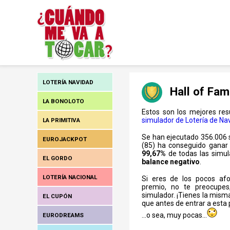
LOTERÍA NAVIDAD
Hall of Fam
LA BONOLOTO
Estos son los mejores res
simulador de Lotería de Nav
LA PRIMITIVA
Se han ejecutado 356.006 s
EUROJACKPOT
(85) ha conseguido gana
99,67%
de todas las simu
EL GORDO
balance negativo
.
LOTERÍA NACIONAL
Si eres de los pocos afo
premio, no te preocupe
simulador. ¡Tienes la misma
EL CUPÓN
que antes de entrar a esta 
...o sea, muy pocas...
EURODREAMS