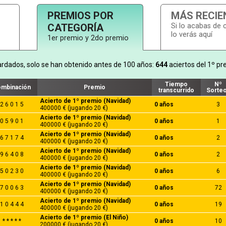
PREMIOS POR
MÁS RECIE
CATEGORÍA
Si lo acabas de 
lo verás aquí
1er premio y 2do premio
ardados, solo se han obtenido antes de 100 años:
644
aciertos del 1º pr
Tiempo
Nº
mbinación
Premio
transcurrido
Sorte
Acierto de 1º premio (Navidad)
2 6 0 1 5
0 años
3
400000 € (jugando 20 €)
Acierto de 1º premio (Navidad)
0 5 9 0 1
0 años
1
400000 € (jugando 20 €)
Acierto de 1º premio (Navidad)
6 7 1 7 4
0 años
2
400000 € (jugando 20 €)
Acierto de 1º premio (Navidad)
9 6 4 0 8
0 años
2
400000 € (jugando 20 €)
Acierto de 1º premio (Navidad)
5 0 2 3 0
0 años
6
400000 € (jugando 20 €)
Acierto de 1º premio (Navidad)
7 0 0 6 3
0 años
72
400000 € (jugando 20 €)
Acierto de 1º premio (Navidad)
1 0 4 4 4
0 años
19
400000 € (jugando 20 €)
Acierto de 1º premio (El Niño)
* * * * *
0 años
10
200000 € (jugando 20 €)