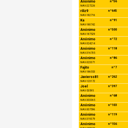
Anónimo
nº56
NAV-227226
riliz9
nº645
NAV-182716
Ka
nº91
NAV-180742
Anónimo
nº500
NAV-187529
Anónimo
nº72
NAV-324214
Anónimo
nº118
NAV-316705
Anónimo
nº86
NAV-323371
Fajito
nº7
NAV-186553
Javierss81
nº262
NAV-123172
Joel
nº397
NAV-53595
Anónimo
nº68
NAV-303365
Anónimo
nº103
NAV-307596
Anónimo
nº119
NAV-319379
Anónimo
nº156