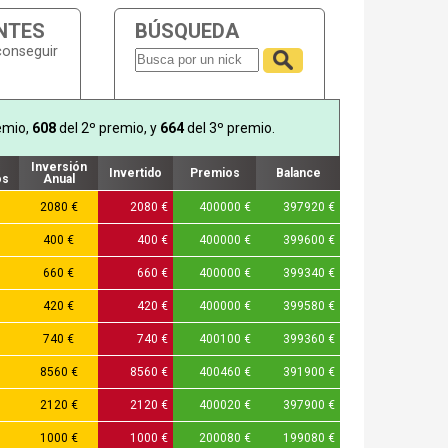
NTES
BÚSQUEDA
conseguir
emio,
608
del 2º premio, y
664
del 3º premio.
Inversión
Invertido
Premios
Balance
os
Anual
2080 €
2080 €
400000 €
397920 €
400 €
400 €
400000 €
399600 €
660 €
660 €
400000 €
399340 €
420 €
420 €
400000 €
399580 €
740 €
740 €
400100 €
399360 €
8560 €
8560 €
400460 €
391900 €
2120 €
2120 €
400020 €
397900 €
1000 €
1000 €
200080 €
199080 €