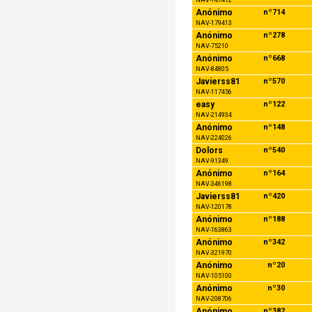
Anónimo
nº714
NAV-179413
Anónimo
nº278
NAV-75210
Anónimo
nº668
NAV-84805
Javierss81
nº570
NAV-117456
easy
nº122
NAV-214934
Anónimo
nº148
NAV-224026
Dolors
nº540
NAV-91349
Anónimo
nº164
NAV-346198
Javierss81
nº420
NAV-120178
Anónimo
nº188
NAV-163863
Anónimo
nº342
NAV-321970
Anónimo
nº20
NAV-105100
Anónimo
nº30
NAV-208706
Anónimo
nº382