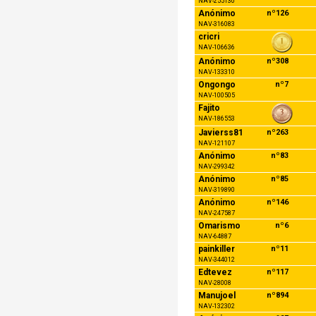
NAV-255130
Anónimo
nº126
NAV-316083
cricri
NAV-106636
Anónimo
nº308
NAV-133310
Ongongo
nº7
NAV-100505
Fajito
NAV-186553
Javierss81
nº263
NAV-121107
Anónimo
nº83
NAV-299342
Anónimo
nº85
NAV-319890
Anónimo
nº146
NAV-247587
Omarismo
nº6
NAV-64887
painkiller
nº11
NAV-344012
Edtevez
nº117
NAV-28008
Manujoel
nº894
NAV-132302