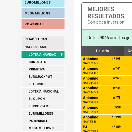
EUROMILLONES
MEJORES
MEGA MILLIONS
RESULTADOS
Con poca inversión
POWERBALL
De los 9045 aciertos gu
ESTADÍSTICAS
HALL OF FAME
Usuario
Co
LOTERÍA NAVIDAD
Anónimo
nº193
BONOLOTO
NAV-132346
Anónimo
nº41
PRIMITIVA
NAV-296482
EUROJACKPOT
Anónimo
nº65
NAV-314994
EL GORDO
Anónimo
nº43
LOTERÍA NACIONAL
NAV-324449
Anónimo
nº73
EL CUPÓN
NAV-298821
EURODREAMS
Anónimo
nº539
NAV-129205
EUROMILLONES
Anónimo
nº198
POWERBALL
NAV-57836
PJ
nº189
MEGA MILLIONS
NAV-205691