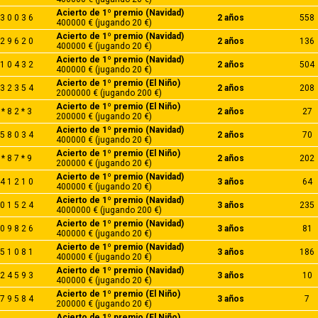
Acierto de 1º premio (Navidad)
3 0 0 3 6
2 años
558
400000 € (jugando 20 €)
Acierto de 1º premio (Navidad)
2 9 6 2 0
2 años
136
400000 € (jugando 20 €)
Acierto de 1º premio (Navidad)
1 0 4 3 2
2 años
504
400000 € (jugando 20 €)
Acierto de 1º premio (El Niño)
3 2 3 5 4
2 años
208
2000000 € (jugando 200 €)
Acierto de 1º premio (El Niño)
* 8 2 * 3
2 años
27
200000 € (jugando 20 €)
Acierto de 1º premio (Navidad)
5 8 0 3 4
2 años
70
400000 € (jugando 20 €)
Acierto de 1º premio (El Niño)
* 8 7 * 9
2 años
202
200000 € (jugando 20 €)
Acierto de 1º premio (Navidad)
4 1 2 1 0
3 años
64
400000 € (jugando 20 €)
Acierto de 1º premio (Navidad)
0 1 5 2 4
3 años
235
4000000 € (jugando 200 €)
Acierto de 1º premio (Navidad)
0 9 8 2 6
3 años
81
400000 € (jugando 20 €)
Acierto de 1º premio (Navidad)
5 1 0 8 1
3 años
186
400000 € (jugando 20 €)
Acierto de 1º premio (Navidad)
2 4 5 9 3
3 años
10
400000 € (jugando 20 €)
Acierto de 1º premio (El Niño)
7 9 5 8 4
3 años
7
200000 € (jugando 20 €)
Acierto de 1º premio (El Niño)