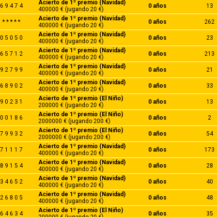
Acierto de 1º premio (Navidad)
6 9 4 7 4
0 años
13
400000 € (jugando 20 €)
Acierto de 1º premio (Navidad)
* * * * *
0 años
262
400000 € (jugando 20 €)
Acierto de 1º premio (Navidad)
0 5 0 5 0
0 años
23
400000 € (jugando 20 €)
Acierto de 1º premio (Navidad)
6 5 7 1 2
0 años
213
400000 € (jugando 20 €)
Acierto de 1º premio (Navidad)
9 2 7 9 9
0 años
21
400000 € (jugando 20 €)
Acierto de 1º premio (Navidad)
6 8 9 0 2
0 años
33
400000 € (jugando 20 €)
Acierto de 1º premio (El Niño)
9 0 2 3 1
0 años
13
200000 € (jugando 20 €)
Acierto de 1º premio (El Niño)
0 0 1 8 6
0 años
2
2000000 € (jugando 200 €)
Acierto de 1º premio (El Niño)
7 9 9 3 2
0 años
54
2000000 € (jugando 200 €)
Acierto de 1º premio (Navidad)
7 1 1 1 7
0 años
173
400000 € (jugando 20 €)
Acierto de 1º premio (Navidad)
8 9 1 5 4
0 años
28
400000 € (jugando 20 €)
Acierto de 1º premio (Navidad)
3 4 6 5 2
0 años
40
400000 € (jugando 20 €)
Acierto de 1º premio (Navidad)
2 6 8 0 5
0 años
48
400000 € (jugando 20 €)
Acierto de 1º premio (El Niño)
6 4 6 3 4
0 años
35
200000 € (jugando 20 €)