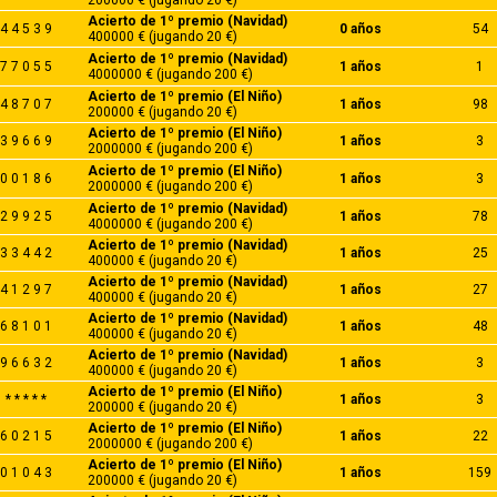
Acierto de 1º premio (Navidad)
4 4 5 3 9
0 años
54
400000 € (jugando 20 €)
Acierto de 1º premio (Navidad)
7 7 0 5 5
1 años
1
4000000 € (jugando 200 €)
Acierto de 1º premio (El Niño)
4 8 7 0 7
1 años
98
200000 € (jugando 20 €)
Acierto de 1º premio (El Niño)
3 9 6 6 9
1 años
3
2000000 € (jugando 200 €)
Acierto de 1º premio (El Niño)
0 0 1 8 6
1 años
3
2000000 € (jugando 200 €)
Acierto de 1º premio (Navidad)
2 9 9 2 5
1 años
78
4000000 € (jugando 200 €)
Acierto de 1º premio (Navidad)
3 3 4 4 2
1 años
25
400000 € (jugando 20 €)
Acierto de 1º premio (Navidad)
4 1 2 9 7
1 años
27
400000 € (jugando 20 €)
Acierto de 1º premio (Navidad)
6 8 1 0 1
1 años
48
400000 € (jugando 20 €)
Acierto de 1º premio (Navidad)
9 6 6 3 2
1 años
3
400000 € (jugando 20 €)
Acierto de 1º premio (El Niño)
* * * * *
1 años
3
200000 € (jugando 20 €)
Acierto de 1º premio (El Niño)
6 0 2 1 5
1 años
22
2000000 € (jugando 200 €)
Acierto de 1º premio (El Niño)
0 1 0 4 3
1 años
159
200000 € (jugando 20 €)