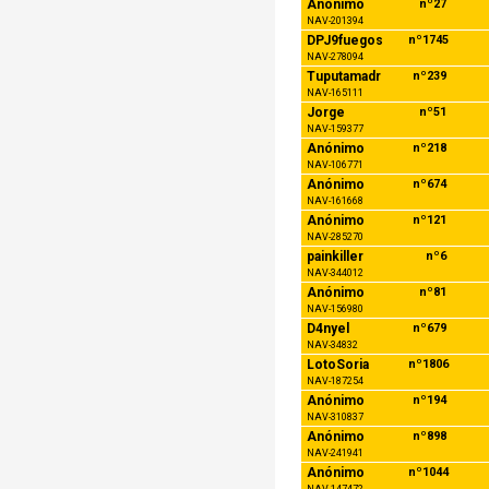
Anónimo
nº27
NAV-201394
DPJ9fuegos
nº1745
NAV-278094
Tuputamadr
nº239
NAV-165111
Jorge
nº51
NAV-159377
Anónimo
nº218
NAV-106771
Anónimo
nº674
NAV-161668
Anónimo
nº121
NAV-285270
painkiller
nº6
NAV-344012
Anónimo
nº81
NAV-156980
D4nyel
nº679
NAV-34832
LotoSoria
nº1806
NAV-187254
Anónimo
nº194
NAV-310837
Anónimo
nº898
NAV-241941
Anónimo
nº1044
NAV-147472