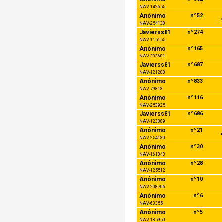
NAV-142655
Anónimo
nº52
NAV-254130
Javierss81
nº274
NAV-115155
Anónimo
nº165
NAV-232601
Javierss81
nº687
NAV-121200
Anónimo
nº833
NAV-79813
Anónimo
nº116
NAV-253925
Javierss81
nº686
NAV-123089
Anónimo
nº21
NAV-254130
Anónimo
nº30
NAV-161043
Anónimo
nº28
NAV-125512
Anónimo
nº10
NAV-208706
Anónimo
nº6
NAV-63355
Anónimo
nº5
NAV-185950