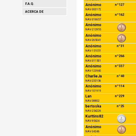
F.A.Q.
Anónimo
nº127
NAV-300172
ACERCA DE
Anónimo
nº162
NAV-316657
Anónimo
NAV-212855
Anónimo
NAV-265041
Anónimo
nº31
NAV-151051
Anónimo
nº266
NAV-311501
Anónimo
nº337
NAV-123940
CharlieJa
nº40
NAV-233156
Anónimo
nº114
NAV-101919
Lan
nº229
NAV-38802
bertoska
nº25
NAV-254226
Kurttins82
NAV-95424
Anónimo
NAV-34346