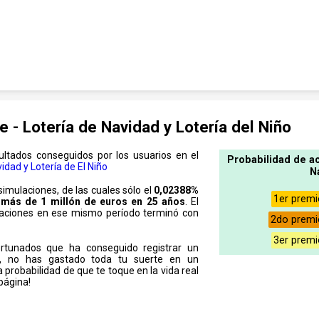
e - Lotería de Navidad y Lotería del Niño
ultados conseguidos por los usuarios en el
Probabilidad de ac
idad y Lotería de El Niño
N
imulaciones, de las cuales sólo el
0,02388%
1er premi
r
más de 1 millón de euros en 25 años
. El
laciones en ese mismo período terminó con
2do premio
3er premi
rtunados que ha conseguido registrar un
s, no has gastado toda tu suerte en un
 probabilidad de que te toque en la vida real
página!