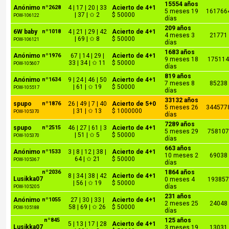
15554 años
Anónimo
nº2628
4 | 17 | 20 | 33
Acierto de 4+1
5 meses 19
161766
| 37 | ✩ 2
$ 50000
POW-106122
días
209 años
6W baby
nº1018
4 | 21 | 29 | 42
Acierto de 4+1
4 meses 3
21771
| 69 | ✩ 8
$ 50000
POW-106121
días
1683 años
Anónimo
nº1976
67 | 14 | 29 |
Acierto de 4+1
9 meses 18
17511
33 | 34 | ✩ 11
$ 50000
POW-105607
días
819 años
Anónimo
nº1634
9 | 24 | 46 | 50
Acierto de 4+1
7 meses 8
85238
| 61 | ✩ 19
$ 50000
POW-105517
días
33132 años
spupo
nº1876
26 | 49 | 7 | 40
Acierto de 5+0
5 meses 26
344577
| 31 | ✩ 13
$ 1000000
POW-105370
días
7289 años
spupo
nº2515
46 | 27 | 61 | 3
Acierto de 4+1
5 meses 29
75810
| 51 | ✩ 5
$ 50000
POW-105370
días
663 años
Anónimo
nº1533
3 | 8 | 12 | 38 |
Acierto de 4+1
10 meses 2
69038
64 | ✩ 21
$ 50000
POW-105367
días
nº2036
1864 años
8 | 34 | 38 | 42
Acierto de 4+1
Lusikka07
0 meses 4
19385
| 56 | ✩ 19
$ 50000
días
POW-105205
231 años
Anónimo
nº1055
27 | 30 | 33 |
Acierto de 4+1
2 meses 25
24048
58 | 69 | ✩ 26
$ 50000
POW-105188
días
nº845
125 años
5 | 13 | 17 | 28
Acierto de 4+1
Lusikka07
3 meses 19
13031