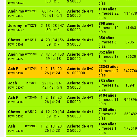
| 30 | ✩ 8
$ 50000
días
POW-104464
1103 años
Anónimo
nº1793
60 | 47 | 40 |
Acierto de 4+1
7 meses 22
11477
10 | 61 | ✩ 1
$ 50000
POW-104419
días
398 años
Jeremy
nº1278
2 | 13 | 28 | 47
Acierto de 4+1
8 meses 10
41463
| 59 | ✩ 9
$ 50000
POW-104277
días
356 años
Chews
nº1211
4 | 20 | 34 | 56
Acierto de 4+1
3 meses 5
37051
| 69 | ✩ 7
$ 50000
POW-104263
días
352 años
Anónimo
nº1198
7 | 47 | 51 | 53
Acierto de 4+1
1 meses 13
36620
| 59 | ✩ 18
$ 50000
POW-104222
días
23343 años
Ash P
nº1744
1 | 2 | 13 | 20 |
Acierto de 5+0
11 meses 7
242776
26 | ✩ 24
$ 1000000
POW-104089
días
153 años
Josh
nº901
29 | 32 | 34 |
Acierto de 4+1
3 meses 12
15941
42 | 43 | ✩ 9
$ 50000
POW-104097
días
9104 años
Ash P
nº2546
1 | 2 | 13 | 20 |
Acierto de 4+1
9 meses 11
94689
26 | ✩ 24
$ 50000
POW-104089
días
7105 años
Chews
nº2312
4 | 12 | 20 | 34
Acierto de 4+1
5 meses 5
36948
| 69 | ✩ 7
$ 50000
POW-104086
días
1669 años
Ash
nº1985
1 | 2 | 13 | 20 |
Acierto de 4+1
5 meses 1
17361
26 | ✩ 23
$ 50000
POW-104058
días