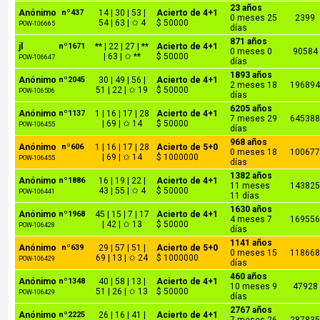
23 años
Anónimo
nº437
14 | 30 | 53 |
Acierto de 4+1
0 meses 25
2399
54 | 63 | ✩ 4
$ 50000
POW-106665
días
871 años
jl
nº1671
** | 22 | 27 | **
Acierto de 4+1
0 meses 0
90584
| 63 | ✩ **
$ 50000
POW-106647
días
1893 años
Anónimo
nº2045
30 | 49 | 56 |
Acierto de 4+1
2 meses 18
19689
51 | 22 | ✩ 19
$ 50000
POW-106506
días
6205 años
Anónimo
nº1137
1 | 16 | 17 | 28
Acierto de 4+1
7 meses 29
64538
| 69 | ✩ 14
$ 50000
POW-106455
días
968 años
Anónimo
nº606
1 | 16 | 17 | 28
Acierto de 5+0
0 meses 18
10067
| 69 | ✩ 14
$ 1000000
POW-106455
días
1382 años
Anónimo
nº1886
16 | 19 | 22 |
Acierto de 4+1
11 meses
14382
43 | 55 | ✩ 4
$ 50000
POW-106441
11 días
1630 años
Anónimo
nº1968
45 | 15 | 7 | 17
Acierto de 4+1
4 meses 7
16955
| 42 | ✩ 13
$ 50000
POW-106428
días
1141 años
Anónimo
nº639
29 | 57 | 51 |
Acierto de 5+0
0 meses 15
11866
69 | 13 | ✩ 24
$ 1000000
POW-106429
días
460 años
Anónimo
nº1348
40 | 58 | 13 |
Acierto de 4+1
10 meses 9
47928
51 | 26 | ✩ 13
$ 50000
POW-106429
días
2767 años
Anónimo
nº2225
26 | 16 | 41 |
Acierto de 4+1