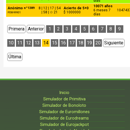
días
10071 años
Anónimo
nº1389
8 | 12 | 17 | 54
Acierto de 5+0
6 meses 7
104743
| 58 | ✩ 21
$ 1000000
POW-99901
días
Primera
Anterior
1
2
3
4
5
6
7
8
9
10
11
12
13
14
15
16
17
18
19
20
Siguiente
Última
Inicio
Simulador de Primitiva
Simulador de Bonoloto
Simulador de Euromillones
Simulador de Eurodreams
Simulador de Eurojackpot