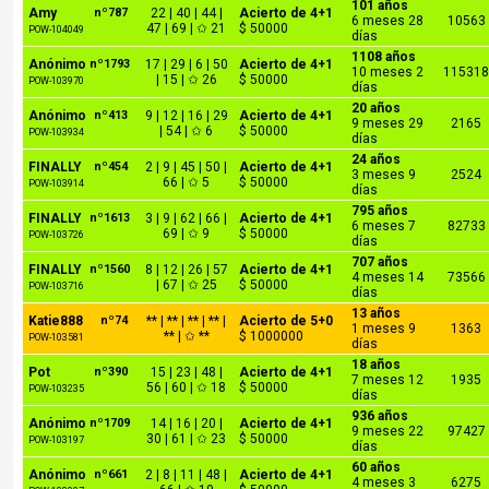
101 años
Amy
nº787
22 | 40 | 44 |
Acierto de 4+1
6 meses 28
10563
47 | 69 | ✩ 21
$ 50000
POW-104049
días
1108 años
Anónimo
nº1793
17 | 29 | 6 | 50
Acierto de 4+1
10 meses 2
11531
| 15 | ✩ 26
$ 50000
POW-103970
días
20 años
Anónimo
nº413
9 | 12 | 16 | 29
Acierto de 4+1
9 meses 29
2165
| 54 | ✩ 6
$ 50000
POW-103934
días
24 años
FINALLY
nº454
2 | 9 | 45 | 50 |
Acierto de 4+1
3 meses 9
2524
66 | ✩ 5
$ 50000
POW-103914
días
795 años
FINALLY
nº1613
3 | 9 | 62 | 66 |
Acierto de 4+1
6 meses 7
82733
69 | ✩ 9
$ 50000
POW-103726
días
707 años
FINALLY
nº1560
8 | 12 | 26 | 57
Acierto de 4+1
4 meses 14
73566
| 67 | ✩ 25
$ 50000
POW-103716
días
13 años
Katie888
nº74
** | ** | ** | ** |
Acierto de 5+0
1 meses 9
1363
** | ✩ **
$ 1000000
POW-103581
días
18 años
Pot
nº390
15 | 23 | 48 |
Acierto de 4+1
7 meses 12
1935
56 | 60 | ✩ 18
$ 50000
POW-103235
días
936 años
Anónimo
nº1709
14 | 16 | 20 |
Acierto de 4+1
9 meses 22
97427
30 | 61 | ✩ 23
$ 50000
POW-103197
días
60 años
Anónimo
nº661
2 | 8 | 11 | 48 |
Acierto de 4+1
4 meses 3
6275