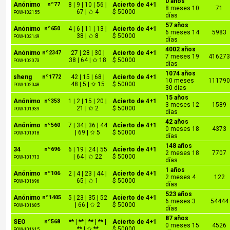
0 años
Anónimo
nº77
8 | 9 | 10 | 56 |
Acierto de 4+1
8 meses 10
71
67 | ✩ 4
$ 50000
POW-102155
días
57 años
Anónimo
nº650
4 | 6 | 11 | 13 |
Acierto de 4+1
6 meses 14
5983
38 | ✩ 8
$ 50000
POW-102149
días
4002 años
Anónimo
nº2347
27 | 28 | 30 |
Acierto de 4+1
7 meses 19
41627
38 | 64 | ✩ 18
$ 50000
POW-102073
días
1074 años
sheng
nº1772
42 | 15 | 68 |
Acierto de 4+1
10 meses
11179
48 | 5 | ✩ 15
$ 50000
POW-102048
30 días
15 años
Anónimo
nº353
1 | 2 | 15 | 20 |
Acierto de 4+1
3 meses 12
1589
21 | ✩ 2
$ 50000
POW-101939
días
42 años
Anónimo
nº560
7 | 34 | 36 | 44
Acierto de 4+1
0 meses 18
4373
| 69 | ✩ 5
$ 50000
POW-101918
días
148 años
34
nº696
6 | 19 | 24 | 55
Acierto de 4+1
2 meses 18
7707
| 64 | ✩ 22
$ 50000
POW-101713
días
1 años
Anónimo
nº106
2 | 4 | 23 | 44 |
Acierto de 4+1
2 meses 4
122
65 | ✩ 1
$ 50000
POW-101696
días
523 años
Anónimo
nº1405
5 | 23 | 35 | 52
Acierto de 4+1
6 meses 3
54444
| 66 | ✩ 2
$ 50000
POW-101685
días
87 años
SEO
nº568
** | ** | ** | ** |
Acierto de 4+1
0 meses 15
4526
** | ✩ **
$ 50000
POW-101615