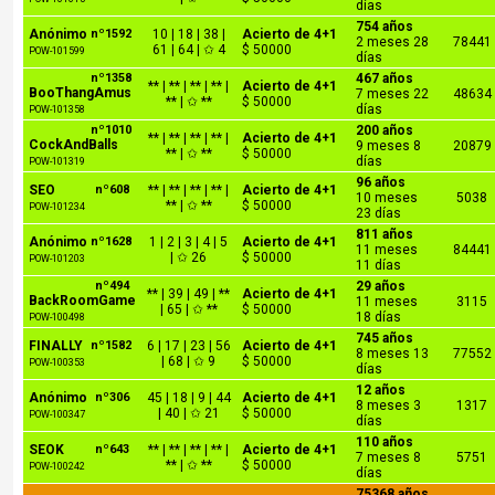
días
754 años
Anónimo
nº1592
10 | 18 | 38 |
Acierto de 4+1
2 meses 28
78441
61 | 64 | ✩ 4
$ 50000
POW-101599
días
nº1358
467 años
** | ** | ** | ** |
Acierto de 4+1
BooThangAmus
7 meses 22
48634
** | ✩ **
$ 50000
días
POW-101358
nº1010
200 años
** | ** | ** | ** |
Acierto de 4+1
CockAndBalls
9 meses 8
20879
** | ✩ **
$ 50000
días
POW-101319
96 años
SEO
nº608
** | ** | ** | ** |
Acierto de 4+1
10 meses
5038
** | ✩ **
$ 50000
POW-101234
23 días
811 años
Anónimo
nº1628
1 | 2 | 3 | 4 | 5
Acierto de 4+1
11 meses
84441
| ✩ 26
$ 50000
POW-101203
11 días
nº494
29 años
** | 39 | 49 | **
Acierto de 4+1
BackRoomGame
11 meses
3115
| 65 | ✩ **
$ 50000
18 días
POW-100498
745 años
FINALLY
nº1582
6 | 17 | 23 | 56
Acierto de 4+1
8 meses 13
77552
| 68 | ✩ 9
$ 50000
POW-100353
días
12 años
Anónimo
nº306
45 | 18 | 9 | 44
Acierto de 4+1
8 meses 3
1317
| 40 | ✩ 21
$ 50000
POW-100347
días
110 años
SEOK
nº643
** | ** | ** | ** |
Acierto de 4+1
7 meses 8
5751
** | ✩ **
$ 50000
POW-100242
días
75368 años