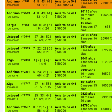
Anónimo
nº282
4 | 8 | 43 | 61 |
Acierto de 5+1
3 meses 19
783830
63 | ✩ 21
$ 333685594
POW-100072
días
10115 años
Anónimo
nº2569
4 | 8 | 43 | 61 |
Acierto de 4+1
10 meses
105205
63 | ✩ 21
$ 50000
POW-100072
16 días
15 años
Sergio
nº358
50 | 8 | 36 | 51
Acierto de 4+1
8 meses 17
1633
| 9 | ✩ 24
$ 50000
POW-100049
días
20103 años
Listopad
nº2646
27 | 36 | 52 |
Acierto de 4+1
3 meses 16
209074
56 | 63 | ✩ 21
$ 50000
POW-100046
días
3579 años
Listopad
nº2309
7 | 22 | 23 | 55
Acierto de 4+1
6 meses 28
37227
| 65 | ✩ 21
$ 50000
POW-100021
días
2041 años
z2go
nº2093
1 | 2 | 3 | 4 | 5
Acierto de 4+1
4 meses 14
21230
| ✩ 6
$ 50000
POW-100005
días
2932 años
Anónimo
nº2231
5 | 24 | 28 | 30
Acierto de 4+1
10 meses
30502
| 60 | ✩ 21
$ 50000
POW-99978
27 días
1016 años
x2go
nº1747
27 | 16 | 58 |
Acierto de 4+1
0 meses 15
10566
51 | 5 | ✩ 15
$ 50000
POW-99942
días
2823 años
Listopad
nº2233
25 | 33 | 44 |
Acierto de 4+1
10 meses
29368
47 | 69 | ✩ 21
$ 50000
POW-99918
20 días
14790 años
Anónimo
nº1557
8 | 12 | 17 | 54
Acierto de 4+1
4 meses 10
153819
| 58 | ✩ 21
$ 50000
POW-99901