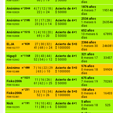
66 | ✩ 19
$ 50000
POW-103097
días
1876 años
Anónimo
nº2044
4 | 7 | 12 | 18 |
Acierto de 4+1
4 meses 7
19514
22 | ✩ 24
$ 50000
POW-103029
días
2534 años
Anónimo
nº2185
51 | 17 | 28 |
Acierto de 4+1
1 meses 6
26354
23 | 6 | ✩ 14
$ 50000
POW-102933
días
652 años
Anónimo
nº1515
1 | 4 | 10 | 20 |
Acierto de 4+1
10 meses 6
67895
69 | ✩ 20
$ 50000
POW-102838
días
2366 años
ELJA
nº828
27 | 30 | 32 |
Acierto de 5+0
1 meses 30
24608
41 | 68 | ✩ 24
$ 1000000
POW-102777
días
321 años
Higuy3
nº1168
23 | 43 | 44 |
Acierto de 4+1
8 meses 17
33457
52 | 54 | ✩ 12
$ 50000
POW-102662
días
576 años
Anónimo
nº488
7 | 16 | 22 | 29
Acierto de 5+0
0 meses 18
59909
| 63 | ✩ 10
$ 1000000
POW-102488
días
nº1531
675 años
11 | 16 | 26 |
Acierto de 4+1
Fisko2006
7 meses 19
70265
61 | 62 | ✩ 25
$ 50000
días
POW-102464
nº231
158 años
3 | 6 | 15 | 34 |
Acierto de 5+0
Fisko2006
0 meses 4
16433
52 | ✩ 26
$ 1000000
días
POW-102461
5 años
Nick
nº191
19 | 10 | 43 |
Acierto de 4+1
0 meses 18
525
11 | 38 | ✩ 6
$ 50000
POW-102295
días