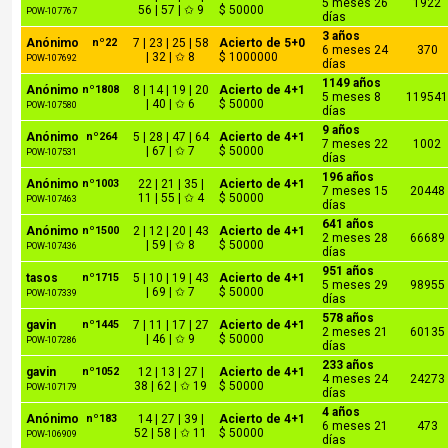
5 meses 26
1922
56 | 57 | ✩ 9
$ 50000
POW-107767
días
3 años
Anónimo
nº22
7 | 23 | 25 | 58
Acierto de 5+0
6 meses 24
370
| 32 | ✩ 8
$ 1000000
POW-107692
días
1149 años
Anónimo
nº1808
8 | 14 | 19 | 20
Acierto de 4+1
5 meses 8
11954
| 40 | ✩ 6
$ 50000
POW-107580
días
9 años
Anónimo
nº264
5 | 28 | 47 | 64
Acierto de 4+1
7 meses 22
1002
| 67 | ✩ 7
$ 50000
POW-107531
días
196 años
Anónimo
nº1003
22 | 21 | 35 |
Acierto de 4+1
7 meses 15
20448
11 | 55 | ✩ 4
$ 50000
POW-107463
días
641 años
Anónimo
nº1500
2 | 12 | 20 | 43
Acierto de 4+1
2 meses 28
66689
| 59 | ✩ 8
$ 50000
POW-107436
días
951 años
tasos
nº1715
5 | 10 | 19 | 43
Acierto de 4+1
5 meses 29
98955
| 69 | ✩ 7
$ 50000
POW-107339
días
578 años
gavin
nº1445
7 | 11 | 17 | 27
Acierto de 4+1
2 meses 21
60135
| 46 | ✩ 9
$ 50000
POW-107286
días
233 años
gavin
nº1052
12 | 13 | 27 |
Acierto de 4+1
4 meses 24
24273
38 | 62 | ✩ 19
$ 50000
POW-107179
días
4 años
Anónimo
nº183
14 | 27 | 39 |
Acierto de 4+1
6 meses 21
473
52 | 58 | ✩ 11
$ 50000
POW-106909
días