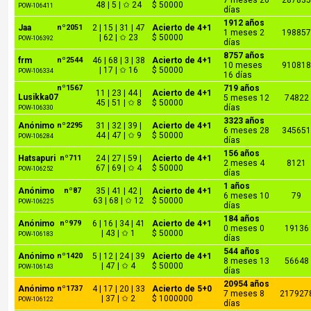
7 meses 26
28783
48 | 5 | ✩ 24
$ 50000
POW-106411
días
1912 años
Jaa
nº2051
2 | 15 | 31 | 47
Acierto de 4+1
1 meses 2
19885
| 62 | ✩ 23
$ 50000
POW-106392
días
8757 años
frm
nº2544
46 | 68 | 3 | 38
Acierto de 4+1
10 meses
91081
| 17 | ✩ 16
$ 50000
POW-106334
16 días
nº1567
719 años
11 | 23 | 44 |
Acierto de 4+1
Lusikka07
5 meses 12
74822
45 | 51 | ✩ 8
$ 50000
días
POW-106330
3323 años
Anónimo
nº2295
31 | 32 | 39 |
Acierto de 4+1
6 meses 28
34565
44 | 47 | ✩ 9
$ 50000
POW-106284
días
156 años
Hatsapuri
nº711
24 | 27 | 59 |
Acierto de 4+1
2 meses 4
8121
67 | 69 | ✩ 4
$ 50000
POW-106252
días
1 años
Anónimo
nº87
35 | 41 | 42 |
Acierto de 4+1
6 meses 10
79
63 | 68 | ✩ 12
$ 50000
POW-106225
días
184 años
Anónimo
nº979
6 | 16 | 34 | 41
Acierto de 4+1
0 meses 0
19136
| 43 | ✩ 1
$ 50000
POW-106183
días
544 años
Anónimo
nº1420
5 | 12 | 24 | 39
Acierto de 4+1
8 meses 13
56648
| 47 | ✩ 4
$ 50000
POW-106143
días
20954 años
Anónimo
nº1737
4 | 17 | 20 | 33
Acierto de 5+0
7 meses 8
217927
| 37 | ✩ 2
$ 1000000
POW-106122
días