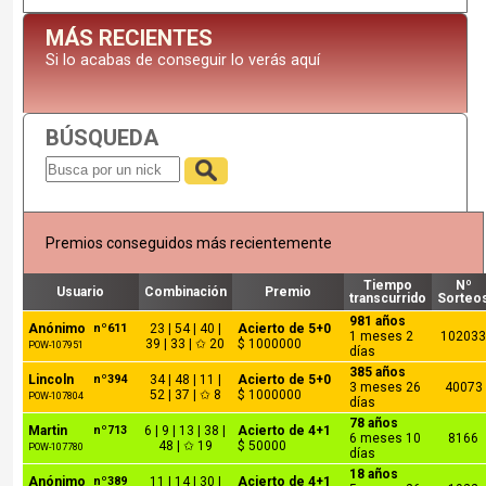
MÁS RECIENTES
Si lo acabas de conseguir lo verás aquí
BÚSQUEDA
Premios conseguidos más recientemente
Tiempo
Nº
Usuario
Combinación
Premio
transcurrido
Sorteo
981 años
Anónimo
nº611
23 | 54 | 40 |
Acierto de 5+0
1 meses 2
10203
39 | 33 | ✩ 20
$ 1000000
POW-107951
días
385 años
Lincoln
nº394
34 | 48 | 11 |
Acierto de 5+0
3 meses 26
40073
52 | 37 | ✩ 8
$ 1000000
POW-107804
días
78 años
Martin
nº713
6 | 9 | 13 | 38 |
Acierto de 4+1
6 meses 10
8166
48 | ✩ 19
$ 50000
POW-107780
días
18 años
Anónimo
nº389
11 | 14 | 30 |
Acierto de 4+1