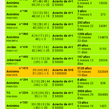
47 | 48 | 49 |
Acierto de 4+1
Anónimo
6 meses 3
10036
50 | 51 | ✩ 25
$ 50000
días
POW-61886
nº165
3 años
12 | 13 | 33 |
Acierto de 4+1
Anónimo
7 meses 5
373
48 | 61 | ✩ 19
$ 50000
días
POW-61805
233 años
mmww
nº1058
18 | 28 | 41 |
Acierto de 4+1
5 meses 22
24281
42 | 63 | ✩ 4
$ 50000
POW-61610
días
nº1862
1296 años
4 | 9 | 17 | 21 |
Acierto de 4+1
Anónimo
10 meses
134876
40 | ✩ 3
$ 50000
23 días
POW-59814
49 años
Jordan
nº618
11 | 51 | 14 |
Acierto de 4+1
11 meses
5193
42 | 44 | ✩ 25
$ 50000
POW-61147
11 días
nº1002
197 años
9 | 11 | 12 | 26
Acierto de 4+1
Jobernaut
5 meses 12
20534
| 29 | ✩ 20
$ 50000
días
POW-61127
nº1072
5120 años
29 | 64 | 68 |
Acierto de 5+0
Anónimo
10 meses
532569
51 | 53 | ✩ 5
$ 1000000
13 días
POW-57476
nº234
8 años
5 | 13 | 28 | 44
Acierto de 4+1
Anónimo
0 meses 22
838
| 60 | ✩ 22
$ 50000
días
POW-61035
2950 años
TC
nº2234
2 | 9 | 24 | 32 |
Acierto de 4+1
9 meses 29
306885
55 | ✩ 13
$ 50000
POW-59360
días
nº323
13 años
33 | 30 | 5 | 56
Acierto de 4+1
Anónimo
8 meses 10
1423
| 43 | ✩ 20
$ 50000