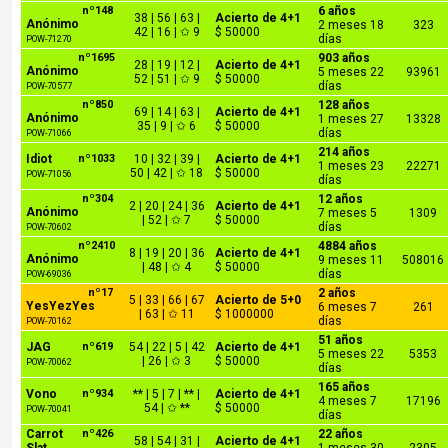
nº148
6 años
38 | 56 | 63 |
Acierto de 4+1
Anónimo
2 meses 18
323
42 | 16 | ✩ 9
$ 50000
días
POW-71270
nº1695
903 años
28 | 19 | 12 |
Acierto de 4+1
Anónimo
5 meses 22
93961
52 | 51 | ✩ 9
$ 50000
días
POW-70577
nº850
128 años
69 | 14 | 63 |
Acierto de 4+1
Anónimo
1 meses 27
13328
35 | 9 | ✩ 6
$ 50000
días
POW-71066
214 años
Idiot
nº1033
10 | 32 | 39 |
Acierto de 4+1
1 meses 23
22271
50 | 42 | ✩ 18
$ 50000
POW-71056
días
nº304
12 años
2 | 20 | 24 | 36
Acierto de 4+1
Anónimo
7 meses 5
1309
| 52 | ✩ 7
$ 50000
días
POW-70602
nº2410
4884 años
8 | 19 | 20 | 36
Acierto de 4+1
Anónimo
9 meses 11
508016
| 48 | ✩ 4
$ 50000
días
POW-69036
nº17
2 años
5 | 33 | 66 | 67
Acierto de 5+0
YesYezYes
6 meses 7
261
| 63 | ✩ 11
$ 1000000
días
POW-70162
51 años
JAG
nº619
54 | 22 | 5 | 42
Acierto de 4+1
5 meses 22
5353
| 26 | ✩ 3
$ 50000
POW-70062
días
165 años
Vono
nº934
** | 5 | 7 | ** |
Acierto de 4+1
4 meses 7
17196
54 | ✩ **
$ 50000
POW-70041
días
Carrot
nº426
22 años
58 | 54 | 31 |
Acierto de 4+1