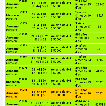
nº1031
214 años
14 | 18 | 30 |
Acierto de 4+1
Anónimo
9 meses 25
22340
38 | 44 | ✩ 20
$ 50000
días
POW-65494
nº339
14 años
46 | 37 | 18 |
Acierto de 4+1
Masifacki
8 meses 10
1527
25 | 6 | ✩ 16
$ 50000
días
POW-65471
nº155
3 años
54 | 48 | 43 |
Acierto de 4+1
Anónimo
4 meses 17
351
57 | 6 | ✩ 12
$ 50000
días
POW-65374
nº1282
404 años
39 | 24 | 8 | 26
Acierto de 4+1
Anónimo
9 meses 11
42096
| 43 | ✩ 22
$ 50000
días
POW-64707
nº453
24 años
35 | 60 | 27 |
Acierto de 4+1
Anónimo
2 meses 21
2519
33 | 3 | ✩ 9
$ 50000
días
POW-65136
nº285
11 años
15 | 37 | 58 |
Acierto de 4+1
Anónimo
6 meses 24
1202
61 | 63 | ✩ 22
$ 50000
días
POW-64880
nº1273
397 años
22 | 68 | 59 |
Acierto de 4+1
Anónimo
3 meses 30
41322
12 | 41 | ✩ 8
$ 50000
días
POW-64406
nº1088
254 años
13 | 33 | 56 |
Acierto de 4+1
Bbbbbbbb
1 meses 13
26428
58 | 69 | ✩ 4
$ 50000
días
POW-64304
nº518
675 años
13 | 64 | 19 |
Acierto de 5+0
Anónimo
8 meses 20
70274
18 | 33 | ✩ 9
$ 1000000
días
POW-63345
nº2382
4514 años
6 | 10 | 12 | 14
Acierto de 4+1
Anónimo
9 meses 11
469536