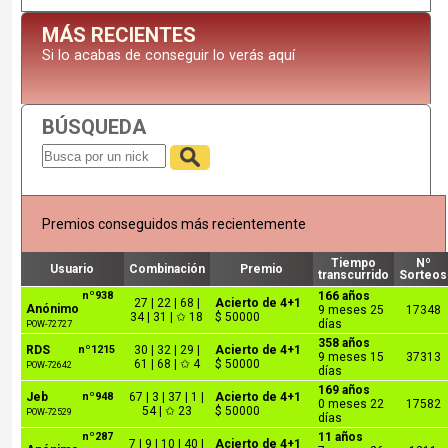
MÁS RECIENTES
Si lo acabas de conseguir lo verás aquí
BÚSQUEDA
Premios conseguidos más recientemente
Tiempo
Nº
Usuario
Combinación
Premio
transcurrido
Sorteos
nº938
166 años
27 | 22 | 68 |
Acierto de 4+1
Anónimo
9 meses 25
17348
34 | 31 | ✩ 18
$ 50000
días
POW-72727
358 años
RDS
nº1215
30 | 32 | 29 |
Acierto de 4+1
9 meses 15
37313
61 | 68 | ✩ 4
$ 50000
POW-72642
días
169 años
Jeb
nº948
67 | 3 | 37 | 1 |
Acierto de 4+1
0 meses 22
17582
54 | ✩ 23
$ 50000
POW-72529
días
nº287
11 años
7 | 9 | 10 | 40 |
Acierto de 4+1