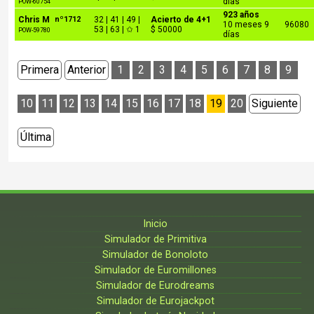
días
POW-60754
923 años
Chris M
nº1712
32 | 41 | 49 |
Acierto de 4+1
10 meses 9
96080
53 | 63 | ✩ 1
$ 50000
POW-59780
días
Primera
Anterior
1
2
3
4
5
6
7
8
9
10
11
12
13
14
15
16
17
18
19
20
Siguiente
Última
Inicio
Simulador de Primitiva
Simulador de Bonoloto
Simulador de Euromillones
Simulador de Eurodreams
Simulador de Eurojackpot