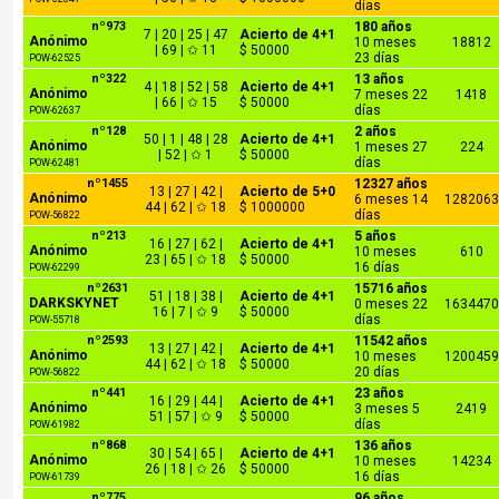
días
nº973
180 años
7 | 20 | 25 | 47
Acierto de 4+1
Anónimo
10 meses
18812
| 69 | ✩ 11
$ 50000
23 días
POW-62525
nº322
13 años
4 | 18 | 52 | 58
Acierto de 4+1
Anónimo
7 meses 22
1418
| 66 | ✩ 15
$ 50000
días
POW-62637
nº128
2 años
50 | 1 | 48 | 28
Acierto de 4+1
Anónimo
1 meses 27
224
| 52 | ✩ 1
$ 50000
días
POW-62481
nº1455
12327 años
13 | 27 | 42 |
Acierto de 5+0
Anónimo
6 meses 14
1282063
44 | 62 | ✩ 18
$ 1000000
días
POW-56822
nº213
5 años
16 | 27 | 62 |
Acierto de 4+1
Anónimo
10 meses
610
23 | 65 | ✩ 18
$ 50000
16 días
POW-62299
nº2631
15716 años
51 | 18 | 38 |
Acierto de 4+1
DARKSKYNET
0 meses 22
1634470
16 | 7 | ✩ 9
$ 50000
días
POW-55718
nº2593
11542 años
13 | 27 | 42 |
Acierto de 4+1
Anónimo
10 meses
1200459
44 | 62 | ✩ 18
$ 50000
20 días
POW-56822
nº441
23 años
16 | 29 | 44 |
Acierto de 4+1
Anónimo
3 meses 5
2419
51 | 57 | ✩ 9
$ 50000
días
POW-61982
nº868
136 años
30 | 54 | 65 |
Acierto de 4+1
Anónimo
10 meses
14234
26 | 18 | ✩ 26
$ 50000
16 días
POW-61739
nº775
96 años