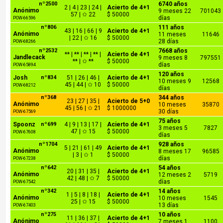
nº2500
6740 años
2 | 4 | 23 | 24 |
Acierto de 4+1
Anónimo
9 meses 22
701043
57 | ✩ 22
$ 50000
días
POW-66596
nº806
111 años
43 | 16 | 66 | 9
Acierto de 4+1
Anónimo
11 meses
11646
| 22 | ✩ 16
$ 50000
28 días
POW-68266
nº2532
7668 años
** | ** | ** | ** |
Acierto de 4+1
Jandlecack
9 meses 8
797551
** | ✩ **
$ 50000
días
POW-65894
120 años
Josh
nº834
51 | 26 | 46 |
Acierto de 4+1
10 meses 9
12568
45 | 44 | ✩ 10
$ 50000
POW-68212
días
nº368
344 años
23 | 27 | 35 |
Acierto de 5+0
Anónimo
10 meses
35870
45 | 56 | ✩ 21
$ 1000000
30 días
POW-67569
75 años
Spoonz
nº699
4 | 9 | 13 | 17 |
Acierto de 4+1
3 meses 5
7827
47 | ✩ 15
$ 50000
POW-67608
días
nº1704
928 años
5 | 21 | 61 | 49
Acierto de 4+1
Anónimo
8 meses 17
96585
| 3 | ✩ 1
$ 50000
días
POW-67238
nº642
54 años
20 | 31 | 35 |
Acierto de 4+1
Anónimo
12 meses 2
5719
42 | 48 | ✩ 7
$ 50000
días
POW-67542
nº342
14 años
1 | 5 | 8 | 18 |
Acierto de 4+1
Anónimo
10 meses
1545
25 | ✩ 15
$ 50000
13 días
POW-67403
nº275
10 años
11 | 36 | 37 |
Acierto de 4+1
Anónimo
7 meses 1
1100