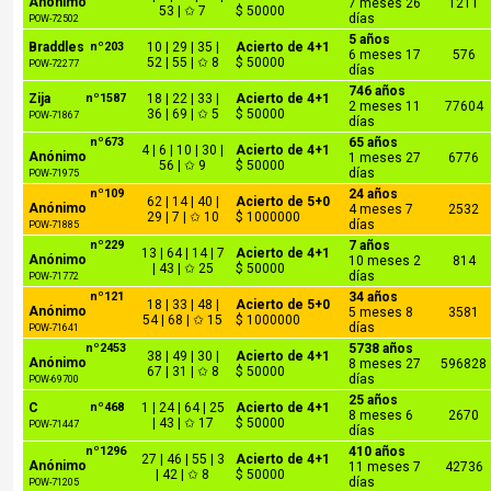
Anónimo
7 meses 26
1211
53 | ✩ 7
$ 50000
días
POW-72502
5 años
Braddles
nº203
10 | 29 | 35 |
Acierto de 4+1
6 meses 17
576
52 | 55 | ✩ 8
$ 50000
POW-72277
días
746 años
Zija
nº1587
18 | 22 | 33 |
Acierto de 4+1
2 meses 11
77604
36 | 69 | ✩ 5
$ 50000
POW-71867
días
nº673
65 años
4 | 6 | 10 | 30 |
Acierto de 4+1
Anónimo
1 meses 27
6776
56 | ✩ 9
$ 50000
días
POW-71975
nº109
24 años
62 | 14 | 40 |
Acierto de 5+0
Anónimo
4 meses 7
2532
29 | 7 | ✩ 10
$ 1000000
días
POW-71885
nº229
7 años
13 | 64 | 14 | 7
Acierto de 4+1
Anónimo
10 meses 2
814
| 43 | ✩ 25
$ 50000
días
POW-71772
nº121
34 años
18 | 33 | 48 |
Acierto de 5+0
Anónimo
5 meses 8
3581
54 | 68 | ✩ 15
$ 1000000
días
POW-71641
nº2453
5738 años
38 | 49 | 30 |
Acierto de 4+1
Anónimo
8 meses 27
596828
67 | 31 | ✩ 8
$ 50000
días
POW-69700
25 años
C
nº468
1 | 24 | 64 | 25
Acierto de 4+1
8 meses 6
2670
| 43 | ✩ 17
$ 50000
POW-71447
días
nº1296
410 años
27 | 46 | 55 | 3
Acierto de 4+1
Anónimo
11 meses 7
42736
| 42 | ✩ 8
$ 50000
días
POW-71205