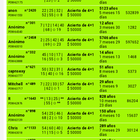
| 25 | ✩ 2
$ 50000
días
POW-62175
5123 años
anon
nº2420
22 | 25 | 32 |
Acierto de 4+1
5 meses 15
532839
52 | 55 | ✩ 8
$ 50000
POW-61553
días
nº301
12 años
7 | 12 | 14 | 40
Acierto de 4+1
Anónimo
3 meses 30
1282
| 68 | ✩ 19
$ 50000
días
POW-64340
nº2458
5746 años
2 | 25 | 42 | 45
Acierto de 4+1
Anónimo
7 meses 29
597652
| 69 | ✩ 23
$ 50000
días
POW-60010
nº332
14 años
45 | 10 | 17 |
Acierto de 4+1
Anónimo
1 meses 13
1468
16 | 55 | ✩ 3
$ 50000
días
POW-63888
nº621
51 años
50 | 32 | 31 |
Acierto de 4+1
capnsexy
8 meses 3
5373
15 | 40 | ✩ 16
$ 50000
días
POW-63777
29 años
Mitchell
nº489
7 | 22 | 33 | 57
Acierto de 4+1
1 meses 9
3027
| 62 | ✩ 1
$ 50000
POW-63717
días
828 años
R
nº1643
** | 13 | 25 | **
Acierto de 4+1
10 meses
86204
| 55 | ✩ **
$ 50000
POW-62876
23 días
nº898
150 años
54 | 25 | 46 |
Acierto de 4+1
Anónimo
4 meses 10
15637
68 | 2 | ✩ 10
$ 50000
días
POW-63139
289 años
Chris
nº1133
54 | 60 | 40 |
Acierto de 4+1
7 meses 29
30124
11 | 15 | ✩ 5
$ 50000
POW-63018
días