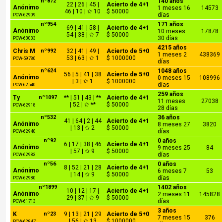
nº872
140 años
22 | 26 | 45 |
Acierto de 4+1
Anónimo
1 meses 16
14573
46 | 10 | ✩ 10
$ 50000
días
POW-62909
nº954
171 años
69 | 41 | 58 |
Acierto de 4+1
Anónimo
10 meses
17878
54 | 38 | ✩ 7
$ 50000
30 días
POW-63033
4215 años
Chris M
nº992
32 | 41 | 49 |
Acierto de 5+0
1 meses 2
438369
53 | 63 | ✩ 1
$ 1000000
POW-59780
días
nº624
1048 años
56 | 5 | 41 | 38
Acierto de 5+0
Anónimo
0 meses 15
108996
| 3 | ✩ 1
$ 1000000
días
POW-62540
259 años
Ty
nº1097
** | 51 | 43 | **
Acierto de 4+1
11 meses
27038
| 52 | ✩ **
$ 50000
POW-62918
28 días
nº532
36 años
41 | 64 | 2 | 44
Acierto de 4+1
Anónimo
8 meses 27
3820
| 13 | ✩ 2
$ 50000
días
POW-62940
nº92
0 años
6 | 17 | 38 | 46
Acierto de 4+1
Anónimo
9 meses 25
84
| 57 | ✩ 9
$ 50000
días
POW-62983
nº56
0 años
8 | 52 | 21 | 28
Acierto de 4+1
Anónimo
6 meses 7
53
| 14 | ✩ 9
$ 50000
días
POW-62980
nº1899
1402 años
10 | 12 | 17 |
Acierto de 4+1
Anónimo
2 meses 11
145828
29 | 37 | ✩ 9
$ 50000
días
POW-61713
3 años
K
nº23
9 | 13 | 21 | 29
Acierto de 5+0
7 meses 15
376
| 56 | ✩ 13
$ 1000000
POW-62847