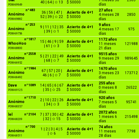
Slat
1 meses 30
2305
40 | 64 | ✩ 13
$ 50000
días
POW-69949
nº483
27 años
36 | 56 | 47 |
Acierto de 4+1
Anónimo
4 meses 28
2850
52 | 39 | ✩ 22
$ 50000
días
POW-69882
nº253
9 años
9 | 11 | 12 | 35
Acierto de 4+1
Anónimo
4 meses 17
975
| 39 | ✩ 1
$ 50000
días
POW-69756
nº1817
1172 años
15 | 46 | 9 | 59
Acierto de 4+1
WhooHoo
11 meses
121988
| 61 | ✩ 3
$ 50000
21 días
POW-68800
nº2558
9515 años
5 | 21 | 22 | 49
Acierto de 4+1
Anónimo
9 meses 29
989645
| 68 | ✩ 7
$ 50000
días
POW-66952
nº1984
1670 años
67 | 57 | 20 |
Acierto de 4+1
Anónimo
3 meses 23
173712
46 | 6 | ✩ 7
$ 50000
días
POW-68492
255 años
Dave
nº1089
14 | 65 | 6 | 67
Acierto de 4+1
0 meses 8
26522
| 35 | ✩ 25
$ 50000
POW-69125
días
nº1710
920 años
2 | 10 | 22 | 26
Acierto de 4+1
Anónimo
7 meses 5
95741
| 34 | ✩ 3
$ 50000
días
POW-68357
2072 años
lel
nº2104
7 | 37 | 30 | 42
Acierto de 4+1
1 meses 6
215498
| 32 | ✩ 15
$ 50000
POW-68209
días
nº700
74 años
1 | 2 | 3 | 4 | 5
Acierto de 4+1
Anónimo
11 meses
7798
| ✩ 6
$ 50000
28 días
POW-68511