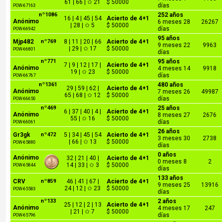
61 | 66 | ✩ 21
$ 50000
días
POW-67163
nº1086
252 años
16 | 4 | 45 | 54
Acierto de 4+1
Anónimo
6 meses 28
26267
| 28 | ✩ 5
$ 50000
días
POW-66942
95 años
Mjp482
nº769
8 | 11 | 20 | 66
Acierto de 4+1
9 meses 22
9963
| 29 | ✩ 17
$ 50000
POW-66801
días
nº771
95 años
7 | 9 | 12 | 17 |
Acierto de 4+1
Anónimo
4 meses 14
9918
19 | ✩ 23
$ 50000
días
POW-66767
nº1361
480 años
29 | 59 | 62 |
Acierto de 4+1
Anónimo
7 meses 26
49987
65 | 68 | ✩ 12
$ 50000
días
POW-66650
nº469
25 años
6 | 37 | 40 | 4 |
Acierto de 4+1
Anónimo
8 meses 27
2676
55 | ✩ 16
$ 50000
días
POW-66061
26 años
Gr3gk
nº472
5 | 34 | 45 | 54
Acierto de 4+1
3 meses 30
2738
| 66 | ✩ 13
$ 50000
POW-65880
días
0 años
Anónimo
32 | 21 | 40 |
Acierto de 4+1
0 meses 8
2
14 | 33 | ✩ 3
$ 50000
POW-65844
días
133 años
CRV
nº859
46 | 41 | 67 |
Acierto de 4+1
9 meses 25
13916
24 | 12 | ✩ 23
$ 50000
POW-65583
días
nº133
2 años
25 | 12 | 2 | 13
Acierto de 4+1
Anónimo
4 meses 17
247
| 21 | ✩ 7
$ 50000
días
POW-65796