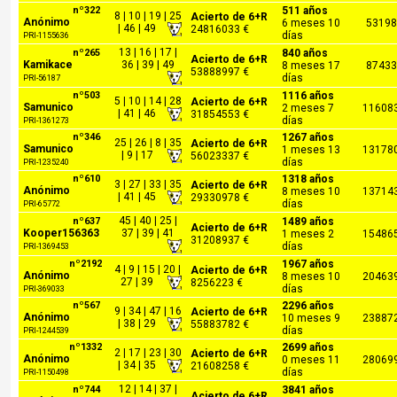
nº322
511 años
8 | 10 | 19 | 25
Acierto de 6+R
Anónimo
6 meses 10
53198
| 46 | 49
24816033 €
días
PRI-1155636
13 | 16 | 17 |
nº265
840 años
Acierto de 6+R
Kamikace
36 | 39 | 49
8 meses 17
87433
53888997 €
días
PRI-56187
nº503
1116 años
5 | 10 | 14 | 28
Acierto de 6+R
Samunico
2 meses 7
11608
| 41 | 46
31854553 €
días
PRI-1361273
nº346
1267 años
25 | 26 | 8 | 35
Acierto de 6+R
Samunico
1 meses 13
13178
| 9 | 17
56023337 €
días
PRI-1235240
nº610
1318 años
3 | 27 | 33 | 35
Acierto de 6+R
Anónimo
8 meses 10
13714
| 41 | 45
29330978 €
días
PRI-65772
45 | 40 | 25 |
nº637
1489 años
Acierto de 6+R
Kooper156363
37 | 39 | 41
1 meses 2
15486
31208937 €
días
PRI-1369453
nº2192
1967 años
4 | 9 | 15 | 20 |
Acierto de 6+R
Anónimo
8 meses 10
20463
27 | 39
8256223 €
días
PRI-369033
nº567
2296 años
9 | 34 | 47 | 16
Acierto de 6+R
Anónimo
10 meses 9
23887
| 38 | 29
55883782 €
días
PRI-1244539
nº1332
2699 años
2 | 17 | 23 | 30
Acierto de 6+R
Anónimo
0 meses 11
28069
| 34 | 35
21608258 €
días
PRI-1150498
12 | 14 | 37 |
nº744
3841 años
Acierto de 6+R