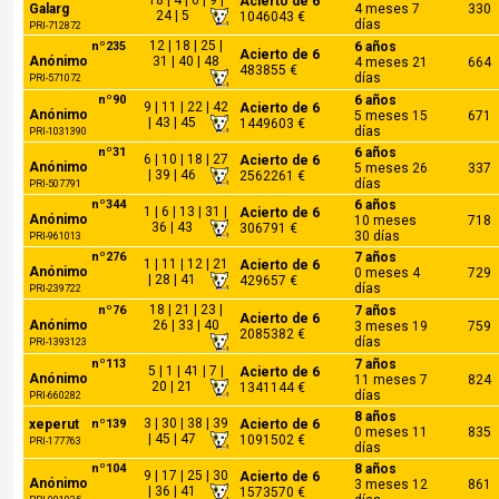
18 | 4 | 6 | 9 |
Acierto de 6
Galarg
4 meses 7
330
24 | 5
1046043 €
días
PRI-712872
12 | 18 | 25 |
nº235
6 años
Acierto de 6
Anónimo
31 | 40 | 48
4 meses 21
664
483855 €
días
PRI-571072
nº90
6 años
9 | 11 | 22 | 42
Acierto de 6
Anónimo
5 meses 15
671
| 43 | 45
1449603 €
días
PRI-1031390
nº31
6 años
6 | 10 | 18 | 27
Acierto de 6
Anónimo
5 meses 26
337
| 39 | 46
2562261 €
días
PRI-507791
nº344
6 años
1 | 6 | 13 | 31 |
Acierto de 6
Anónimo
10 meses
718
36 | 43
306791 €
30 días
PRI-961013
nº276
7 años
1 | 11 | 12 | 21
Acierto de 6
Anónimo
0 meses 4
729
| 28 | 41
429657 €
días
PRI-239722
18 | 21 | 23 |
nº76
7 años
Acierto de 6
Anónimo
26 | 33 | 40
3 meses 19
759
2085382 €
días
PRI-1393123
nº113
7 años
5 | 1 | 41 | 7 |
Acierto de 6
Anónimo
11 meses 7
824
20 | 21
1341144 €
días
PRI-660282
8 años
3 | 30 | 38 | 39
xeperut
nº139
Acierto de 6
0 meses 11
835
| 45 | 47
1091502 €
PRI-177763
días
nº104
8 años
9 | 17 | 25 | 30
Acierto de 6
Anónimo
3 meses 12
861
| 36 | 41
1573570 €