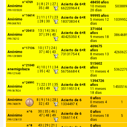
nº4769
48450 años
3 | 8 | 21 | 27 |
Acierto de 6+R
Anónimo
10 meses
503889
35 | 48
66220964 €
20 días
PRI-1035320
nº16614
99995 años
2 | 11 | 17 | 23
Acierto de 6+R
Anónimo
5 meses 12
103995
| 28 | 30
18373834 €
días
PRI-368765
371604
13 | 14 | 36 |
nº20413
Acierto de 6+R
años
Anónimo
37 | 39 | 40
386468
40425350 €
9 meses 18
PRI-74212
días
409675
10 | 17 | 24 |
nº17136
Acierto de 6+R
años
Anónimo
37 | 40 | 43
426062
73131754 €
8 meses 13
PRI-1285889
días
515602
nº21040
4 | 10 | 11 | 34
Acierto de 6+R
años
enemigobaza
536227
| 35 | 42
56756684 €
11 meses 4
PRI-121640
días
1394726
nº24991
7 | 22 | 31 | 35
Acierto de 6+R
años
Anónimo
1450516
| 43 | 49
35119513 €
11 meses
PRI-567824
18 días
0 años
Anónimo
8 | 9 | 16 | 28 |
Acierto de 6
0 meses 4
1
32 | 43
1334497 €
PRI-740879
días
30 | 35 | 46 |
nº6
0 años
Acierto de 6
Anónimo
47 | 48 | 49
0 meses 18
5
1066114 €
días
PRI-1256151
43 | 29 | 21 |
nº8
0 años