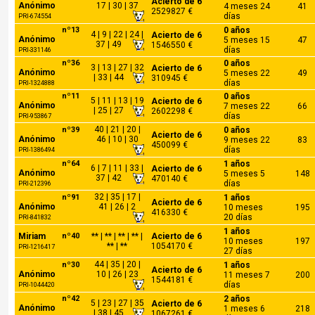
Acierto de 6
Anónimo
17 | 30 | 37
4 meses 24
41
2529827 €
días
PRI-674554
nº13
0 años
4 | 9 | 22 | 24 |
Acierto de 6
Anónimo
5 meses 15
47
37 | 49
1546550 €
días
PRI-331146
nº36
0 años
3 | 13 | 27 | 32
Acierto de 6
Anónimo
5 meses 22
49
| 33 | 44
310945 €
días
PRI-1324888
nº11
0 años
5 | 11 | 13 | 19
Acierto de 6
Anónimo
7 meses 22
66
| 25 | 27
2602298 €
días
PRI-953867
40 | 21 | 20 |
nº39
0 años
Acierto de 6
Anónimo
46 | 10 | 30
9 meses 22
83
450099 €
días
PRI-1386494
nº64
1 años
6 | 7 | 11 | 33 |
Acierto de 6
Anónimo
5 meses 5
148
37 | 42
470140 €
días
PRI-212396
32 | 35 | 17 |
nº91
1 años
Acierto de 6
Anónimo
41 | 26 | 2
10 meses
195
416330 €
20 días
PRI-841832
1 años
Miriam
nº40
** | ** | ** | ** |
Acierto de 6
10 meses
197
** | **
1054170 €
PRI-1216417
27 días
44 | 35 | 20 |
nº30
1 años
Acierto de 6
Anónimo
10 | 26 | 23
11 meses 7
200
1544181 €
días
PRI-1044420
nº42
2 años
5 | 23 | 27 | 35
Acierto de 6
Anónimo
1 meses 6
218
| 38 | 45
1067261 €