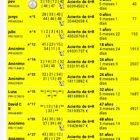
pev
2 | 10 | 12 | 42
Acierto de 6+R
5 meses 1
43
| 46 | 47
60394502 €
PRI-6026
días
28 | 33 | 40 |
0 años
jonys
nº5
Acierto de 6+R
44 | 46 | 48
9 meses 1
77
20442658 €
PRI-892284
días
1 años
1 | 2 | 3 | 4 | 5
julio
nº4
Acierto de 6+R
5 meses 22
153
| 6
43520768 €
PRI-160013
días
41 | 23 | 15 |
nº12
18 años
Acierto de 6+R
Anónimo
34 | 11 | 5
4 meses 24
1913
69331737 €
días
PRI-628351
nº16
24 años
2 | 14 | 21 | 32
Acierto de 6+R
Anónimo
1 meses 9
2507
| 34 | 40
53319145 €
días
PRI-1144413
32 | 21 | 34 |
nº33
24 años
Acierto de 6+R
Anónimo
31 | 13 | 49
8 meses 6
2566
18112882 €
días
PRI-657829
32 años
Luna
nº15
** | ** | ** | ** |
Acierto de 6+R
5 meses 12
1687
** | **
48168869 €
PRI-1274616
días
David C
nº17
47 años
** | 13 | 18 | **
Acierto de 6+R
B
3 meses 26
4921
| 33 | **
76193576 €
días
PRI-684981
24 | 30 | 36 |
nº55
48 años
Acierto de 6+R
Anónimo
37 | 39 | 49
3 meses 19
5023
19428467 €
días
PRI-111683
43 | 30 | 12 |
nº27
51 años
Acierto de 6+R
Anónimo
45 | 1 | 29
4 meses 24
5345