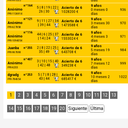
días
PRI-991035
nº164
9 años
5 | 8 | 19 | 22 |
Acierto de 6
Anónimo
0 meses 0
936
26 | 30
1028200 €
días
PRI-1136914
nº121
9 años
9 | 11 | 27 | 34
Acierto de 6
Anónimo
3 meses 30
970
| 39 | 44
1473588 €
días
PRI-627858
nº116
9 años
44 | 6 | 25 | 37
Acierto de 6
Anónimo
4 meses 3
971
| 14 | 24
1553024 €
días
PRI-1094054
9 años
2 | 8 | 22 | 25 |
Juanba
nº255
Acierto de 6
5 meses 19
984
35 | 49
643708 €
PRI-967698
días
nº407
9 años
3 | 10 | 15 | 40
Acierto de 6
Anónimo
7 meses 12
999
| 42 | 48
349238 €
días
PRI-6203
9 años
5 | 7 | 8 | 28 |
dgradg
nº253
Acierto de 6
10 meses 2
1022
43 | 44
685417 €
PRI-784654
días
1
2
3
4
5
6
7
8
9
10
11
12
13
14
15
16
17
18
19
20
Siguiente
Última