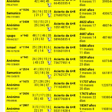
Anónimo
42 | 44 | 45
9 meses 11
39954
66453335 €
días
PRI-471691
nº1536
4141 años
36 | 16 | 32 | 8
Acierto de 6+R
Samunico
0 meses 29
43067
| 21 | 7
27683752 €
días
PRI-1191885
10 | 15 | 21 |
nº3438
4622 años
Acierto de 6+R
Anónimo
25 | 34 | 45
6 meses 17
48074
10514875 €
días
PRI-277881
4687 años
48 | 1 | 46 | 35
spupo
nº943
Acierto de 6+R
2 meses 14
48746
| 23 | 32
58965835 €
PRI-842527
días
5484 años
25 | 28 | 8 | 6 |
ismael
nº1194
Acierto de 6+R
11 meses
57043
41 | 14
51060109 €
PRI-1075259
11 días
nº941
5839 años
26 | 29 | 15 | 9
Acierto de 6+R
Anónimo
10 meses
60734
| 43 | 23
73677951 €
23 días
PRI-1358409
41 | 33 | 12 |
nº2534
6363 años
Acierto de 6+R
Samunico
32 | 18 | 36
7 meses 26
66181
21762127 €
días
PRI-1345070
27 | 28 | 29 |
nº1673
11737 años
Acierto de 6+R
Anónimo
33 | 36 | 37
10 meses
122073
71160493 €
20 días
PRI-491497
nº2636
17673 años
3 | 7 | 17 | 20 |
Acierto de 6+R
Anónimo
5 meses 22
183804
35 | 43
58377608 €
días
PRI-68846
nº2807
18347 años
3 | 5 | 13 | 16 |
Acierto de 6+R
Anónimo
9 meses 8
190816
22 | 31
55311928 €