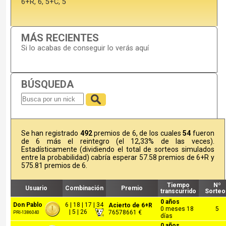
6+R, 6, 5+C, 5
MÁS RECIENTES
Si lo acabas de conseguir lo verás aquí
BÚSQUEDA
Se han registrado
492
premios de 6, de los cuales
54
fueron
de 6 más el reintegro (el 12,33% de las veces).
Estadísticamente (dividiendo el total de sorteos simulados
entre la probabilidad) cabría esperar 57.58 premios de 6+R y
575.81 premios de 6.
Tiempo
Nº
Usuario
Combinación
Premio
transcurrido
Sorteo
0 años
Don Pablo
6 | 18 | 17 | 34
Acierto de 6+R
0 meses 18
5
| 5 | 26
76578661 €
PRI-1386040
días
0 años