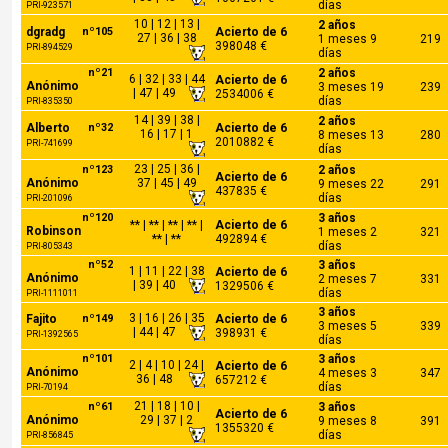
días
PRI-923571
10 | 12 | 13 |
2 años
dgradg
nº105
Acierto de 6
27 | 36 | 38
1 meses 9
219
398048 €
PRI-894529
días
nº21
2 años
6 | 32 | 33 | 44
Acierto de 6
Anónimo
3 meses 19
239
| 47 | 49
2534006 €
días
PRI-835350
14 | 39 | 38 |
2 años
Alberto
nº32
Acierto de 6
16 | 17 | 1
8 meses 13
280
2010882 €
PRI-741699
días
23 | 25 | 36 |
nº123
2 años
Acierto de 6
Anónimo
37 | 45 | 49
9 meses 22
291
437835 €
días
PRI-201096
nº120
3 años
** | ** | ** | ** |
Acierto de 6
Robinson
1 meses 2
321
** | **
492894 €
días
PRI-805343
nº52
3 años
1 | 11 | 22 | 38
Acierto de 6
Anónimo
2 meses 7
331
| 39 | 40
1329506 €
días
PRI-1111011
3 años
3 | 16 | 26 | 35
Fajito
nº149
Acierto de 6
3 meses 5
339
| 44 | 47
398931 €
PRI-1392565
días
nº101
3 años
2 | 4 | 10 | 24 |
Acierto de 6
Anónimo
4 meses 3
347
36 | 48
657212 €
días
PRI-70194
21 | 18 | 10 |
nº61
3 años
Acierto de 6
Anónimo
29 | 37 | 2
9 meses 8
391
1355320 €
días
PRI-856845