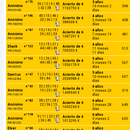
nº75
3 años
36 | 12 | 6 | 48
Acierto de 6
Anónimo
10 meses 2
398
| 42 | 38
1102750 €
días
PRI-951459
40 | 15 | 46 |
nº195
4 años
Acierto de 6
Anónimo
20 | 36 | 13
2 meses 18
438
388668 €
días
PRI-1082952
13 | 14 | 19 |
nº87
4 años
Acierto de 6
Anónimo
29 | 32 | 33
7 meses 19
481
1087291 €
días
PRI-1249284
12 | 15 | 21 |
4 años
Ehack
nº132
Acierto de 6
44 | 48 | 49
11 meses
513
700333 €
PRI-376632
11 días
12 | 26 | 36 |
nº102
5 años
Acierto de 6
Anónimo
44 | 45 | 48
5 meses 15
567
1056178 €
días
PRI-403939
5 años
1 | 3 | 10 | 34 |
Dam1us
nº47
Acierto de 6
10 meses 6
607
39 | 44
2558988 €
PRI-242594
días
32 | 20 | 16 |
nº43
6 años
Acierto de 6
Anónimo
10 | 23 | 40
1 meses 20
319
1449943 €
días
PRI-1106173
38 | 27 | 28 |
nº82
6 años
Acierto de 6
Anónimo
22 | 36 | 15
2 meses 28
649
1600244 €
días
PRI-1387293
nº118
6 años
9 | 11 | 23 | 37
Acierto de 6
Anónimo
3 meses 2
650
| 39 | 45
1013295 €
días
PRI-561232
Elver
nº66
6 años