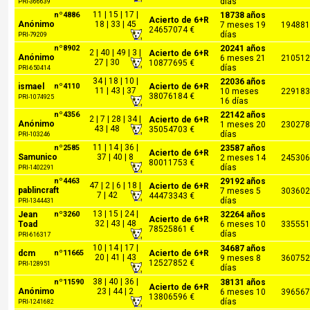
días
PRI-366639
11 | 15 | 17 |
nº4886
18738 años
Acierto de 6+R
Anónimo
18 | 33 | 45
7 meses 19
194881
24657074 €
días
PRI-79209
nº8902
20241 años
2 | 40 | 49 | 3 |
Acierto de 6+R
Anónimo
6 meses 21
210512
27 | 30
10877695 €
días
PRI-650414
34 | 18 | 10 |
22036 años
ismael
nº4110
Acierto de 6+R
11 | 43 | 37
10 meses
229183
38076184 €
PRI-1074925
16 días
nº4356
22142 años
2 | 7 | 28 | 34 |
Acierto de 6+R
Anónimo
1 meses 20
230278
43 | 48
35054703 €
días
PRI-103246
11 | 14 | 36 |
nº2585
23587 años
Acierto de 6+R
Samunico
37 | 40 | 8
2 meses 14
245306
80011753 €
días
PRI-1402291
nº4463
29192 años
47 | 2 | 6 | 18 |
Acierto de 6+R
pablincraft
7 meses 5
303602
7 | 42
44473343 €
días
PRI-1344431
13 | 15 | 24 |
Jean
nº3260
32264 años
Acierto de 6+R
32 | 43 | 48
Toad
6 meses 10
335551
78525861 €
días
PRI-616317
10 | 14 | 17 |
34687 años
dcm
nº11665
Acierto de 6+R
20 | 41 | 43
9 meses 8
360752
12527852 €
PRI-128951
días
38 | 40 | 36 |
nº11590
38131 años
Acierto de 6+R
Anónimo
23 | 44 | 2
6 meses 10
396567
13806596 €
días
PRI-1241682