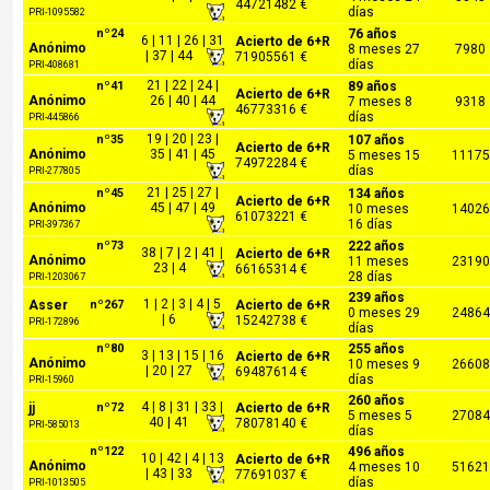
44721482 €
días
PRI-1095582
nº24
76 años
6 | 11 | 26 | 31
Acierto de 6+R
Anónimo
8 meses 27
7980
| 37 | 44
71905561 €
días
PRI-408681
21 | 22 | 24 |
nº41
89 años
Acierto de 6+R
Anónimo
26 | 40 | 44
7 meses 8
9318
46773316 €
días
PRI-445866
19 | 20 | 23 |
nº35
107 años
Acierto de 6+R
Anónimo
35 | 41 | 45
5 meses 15
11175
74972284 €
días
PRI-277805
21 | 25 | 27 |
nº45
134 años
Acierto de 6+R
Anónimo
45 | 47 | 49
10 meses
14026
61073221 €
16 días
PRI-397367
nº73
222 años
38 | 7 | 2 | 41 |
Acierto de 6+R
Anónimo
11 meses
23190
23 | 4
66165314 €
28 días
PRI-1203067
239 años
1 | 2 | 3 | 4 | 5
Asser
nº267
Acierto de 6+R
0 meses 29
24864
| 6
15242738 €
PRI-172896
días
nº80
255 años
3 | 13 | 15 | 16
Acierto de 6+R
Anónimo
10 meses 9
26608
| 20 | 27
69487614 €
días
PRI-15960
260 años
4 | 8 | 31 | 33 |
jj
nº72
Acierto de 6+R
5 meses 5
27084
40 | 41
78078140 €
PRI-585013
días
nº122
496 años
10 | 42 | 4 | 13
Acierto de 6+R
Anónimo
4 meses 10
51621
| 43 | 33
77691037 €
días
PRI-1013505