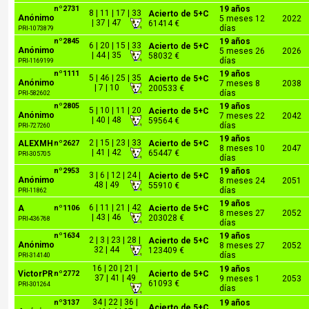
nº2731
19 años
8 | 11 | 17 | 33
Acierto de 5+C
Anónimo
5 meses 12
2022
| 37 | 47
61414 €
días
PRI-1073879
nº2845
19 años
6 | 20 | 15 | 33
Acierto de 5+C
Anónimo
5 meses 26
2026
| 44 | 35
58032 €
días
PRI-1169199
nº1111
19 años
5 | 46 | 25 | 35
Acierto de 5+C
Anónimo
7 meses 8
2038
| 7 | 10
200533 €
días
PRI-582602
nº2805
19 años
5 | 10 | 11 | 20
Acierto de 5+C
Anónimo
7 meses 22
2042
| 40 | 48
59564 €
días
PRI-727260
19 años
2 | 15 | 23 | 33
ALEXMH
nº2627
Acierto de 5+C
8 meses 10
2047
| 41 | 42
65447 €
PRI-305705
días
nº2953
19 años
3 | 6 | 12 | 24 |
Acierto de 5+C
Anónimo
8 meses 24
2051
48 | 49
55910 €
días
PRI-11862
19 años
6 | 11 | 21 | 42
A
nº1106
Acierto de 5+C
8 meses 27
2052
| 43 | 46
203028 €
PRI-436768
días
nº1634
19 años
2 | 3 | 23 | 28 |
Acierto de 5+C
Anónimo
8 meses 27
2052
32 | 44
123409 €
días
PRI-314140
16 | 20 | 21 |
19 años
VictorPR
nº2772
Acierto de 5+C
37 | 41 | 49
9 meses 1
2053
61093 €
PRI-301264
días
34 | 22 | 36 |
nº3137
19 años
Acierto de 5+C