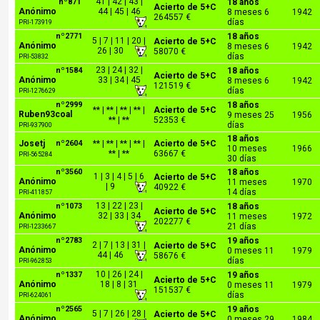
41 | 42 | 43 |
nº871
18 años
Acierto de 5+C
Anónimo
44 | 45 | 46
8 meses 6
1942
264557 €
días
PRI-173919
nº2771
18 años
5 | 7 | 11 | 20 |
Acierto de 5+C
Anónimo
8 meses 6
1942
26 | 30
58070 €
días
PRI-53832
23 | 24 | 32 |
nº1584
18 años
Acierto de 5+C
Anónimo
33 | 34 | 45
8 meses 6
1942
121519 €
días
PRI-1276629
nº2999
18 años
** | ** | ** | ** |
Acierto de 5+C
Ruben93coal
9 meses 25
1956
** | **
52353 €
días
PRI-937900
18 años
Josetj
nº2604
** | ** | ** | ** |
Acierto de 5+C
10 meses
1966
** | **
63667 €
PRI-565284
30 días
nº3560
18 años
1 | 3 | 4 | 5 | 6
Acierto de 5+C
Anónimo
11 meses
1970
| 9
40922 €
14 días
PRI-411857
13 | 22 | 23 |
nº1073
18 años
Acierto de 5+C
Anónimo
32 | 33 | 34
11 meses
1972
202277 €
21 días
PRI-1233667
nº2783
19 años
2 | 7 | 13 | 31 |
Acierto de 5+C
Anónimo
0 meses 11
1979
44 | 46
58676 €
días
PRI-962853
10 | 26 | 24 |
nº1337
19 años
Acierto de 5+C
Anónimo
18 | 8 | 31
0 meses 11
1979
151537 €
días
PRI-624061
nº2565
19 años
5 | 7 | 26 | 28 |
Acierto de 5+C
Anónimo
0 meses 29
1984