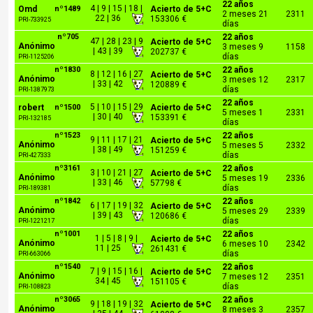
22 años
4 | 9 | 15 | 18 |
Omd
nº1489
Acierto de 5+C
2 meses 21
2311
22 | 36
153306 €
PRI-733925
días
nº705
22 años
47 | 28 | 23 | 9
Acierto de 5+C
Anónimo
3 meses 9
1158
| 43 | 39
202737 €
días
PRI-1125206
nº1830
22 años
8 | 12 | 16 | 27
Acierto de 5+C
Anónimo
3 meses 12
2317
| 33 | 42
120889 €
días
PRI-1387973
22 años
5 | 10 | 15 | 29
robert
nº1500
Acierto de 5+C
5 meses 1
2331
| 30 | 40
153391 €
PRI-132185
días
nº1523
22 años
9 | 11 | 17 | 21
Acierto de 5+C
Anónimo
5 meses 5
2332
| 38 | 49
151259 €
días
PRI-427333
nº3161
22 años
3 | 10 | 21 | 27
Acierto de 5+C
Anónimo
5 meses 19
2336
| 33 | 46
57798 €
días
PRI-189381
nº1842
22 años
6 | 17 | 19 | 32
Acierto de 5+C
Anónimo
5 meses 29
2339
| 39 | 43
120686 €
días
PRI-1221217
nº1001
22 años
1 | 5 | 8 | 9 |
Acierto de 5+C
Anónimo
6 meses 10
2342
11 | 25
261431 €
días
PRI-663066
nº1540
22 años
7 | 9 | 15 | 16 |
Acierto de 5+C
Anónimo
7 meses 12
2351
34 | 45
151105 €
días
PRI-108823
nº3065
22 años
9 | 18 | 19 | 32
Acierto de 5+C
Anónimo
8 meses 3
2357