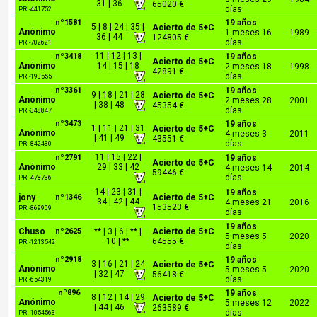
31 | 36
65020 €
días
PRI-441752
nº1581
19 años
5 | 8 | 24 | 35 |
Acierto de 5+C
Anónimo
1 meses 16
1989
36 | 44
124805 €
días
PRI-702621
11 | 12 | 13 |
nº3418
19 años
Acierto de 5+C
Anónimo
14 | 15 | 18
2 meses 18
1998
42891 €
días
PRI-193555
nº3361
19 años
9 | 18 | 21 | 28
Acierto de 5+C
Anónimo
2 meses 28
2001
| 38 | 48
45354 €
días
PRI-348847
nº3473
19 años
1 | 11 | 21 | 31
Acierto de 5+C
Anónimo
4 meses 3
2011
| 41 | 49
43551 €
días
PRI-842430
11 | 15 | 22 |
nº2791
19 años
Acierto de 5+C
Anónimo
29 | 33 | 42
4 meses 14
2014
59446 €
días
PRI-478736
14 | 23 | 31 |
19 años
jony
nº1346
Acierto de 5+C
34 | 42 | 44
4 meses 21
2016
153523 €
PRI-869909
días
19 años
Chuso
nº2625
** | 3 | 6 | ** |
Acierto de 5+C
5 meses 5
2020
10 | **
64555 €
PRI-1213542
días
nº2918
19 años
3 | 16 | 21 | 24
Acierto de 5+C
Anónimo
5 meses 5
2020
| 32 | 47
56418 €
días
PRI-654319
nº896
19 años
8 | 12 | 14 | 29
Acierto de 5+C
Anónimo
5 meses 12
2022
| 44 | 46
263589 €
días
PRI-1054563