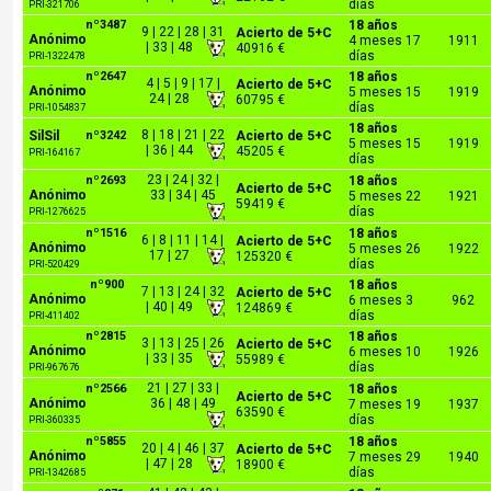
días
PRI-321706
nº3487
18 años
9 | 22 | 28 | 31
Acierto de 5+C
Anónimo
4 meses 17
1911
| 33 | 48
40916 €
días
PRI-1322478
nº2647
18 años
4 | 5 | 9 | 17 |
Acierto de 5+C
Anónimo
5 meses 15
1919
24 | 28
60795 €
días
PRI-1054837
18 años
8 | 18 | 21 | 22
SilSil
nº3242
Acierto de 5+C
5 meses 15
1919
| 36 | 44
45205 €
PRI-164167
días
23 | 24 | 32 |
nº2693
18 años
Acierto de 5+C
Anónimo
33 | 34 | 45
5 meses 22
1921
59419 €
días
PRI-1276625
nº1516
18 años
6 | 8 | 11 | 14 |
Acierto de 5+C
Anónimo
5 meses 26
1922
17 | 27
125320 €
días
PRI-520429
nº900
18 años
7 | 13 | 24 | 32
Acierto de 5+C
Anónimo
6 meses 3
962
| 40 | 49
124869 €
días
PRI-411402
nº2815
18 años
3 | 13 | 25 | 26
Acierto de 5+C
Anónimo
6 meses 10
1926
| 33 | 35
55989 €
días
PRI-967676
21 | 27 | 33 |
nº2566
18 años
Acierto de 5+C
Anónimo
36 | 48 | 49
7 meses 19
1937
63590 €
días
PRI-360335
nº5855
18 años
20 | 4 | 46 | 37
Acierto de 5+C
Anónimo
7 meses 29
1940
| 47 | 28
18900 €
días
PRI-1342685