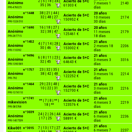
2 | 5 | 18 | 34 |
Acierto de 5+C
Anónimo
7 meses 1
2140
35 | 36
61303 €
días
PRI-476025
38 | 21 | 44 |
nº1448
20 años
Acierto de 5+C
Anónimo
32 | 48 | 27
10 meses
2174
150952 €
30 días
PRI-1326510
16 | 18 | 27 |
nº1690
20 años
Acierto de 5+C
Anónimo
32 | 38 | 47
11 meses
2179
125461 €
18 días
PRI-287715
nº1452
21 años
4 | 7 | 14 | 28 |
Acierto de 5+C
Anónimo
2 meses 18
2206
30 | 46
153002 €
días
PRI-110392
nº9496
21 años
6 | 8 | 11 | 23 |
Acierto de 5+C
Anónimo
3 meses 3
3316
32 | 45
64643 €
días
PRI-1390569
23 | 32 | 35 |
nº1757
21 años
Acierto de 5+C
Anónimo
38 | 42 | 48
3 meses 16
2214
122252 €
días
PRI-792
29 | 23 | 48 |
nº1464
21 años
Acierto de 5+C
Anónimo
10 | 22 | 31
3 meses 23
2216
152700 €
días
PRI-1374110
nº1741
21 años
** | 7 | 8 | ** |
Acierto de 5+C
mikevision
4 meses 3
2219
18 | **
123576 €
días
PRI-585768
nº3039
21 años
24 | 2 | 26 | 44
Acierto de 5+C
Anónimo
6 meses 3
2236
| 17 | 25
58891 €
días
PRI-1407539
21 años
7 | 13 | 17 | 27
Kike001
nº3015
Acierto de 5+C
6 meses 7
2237