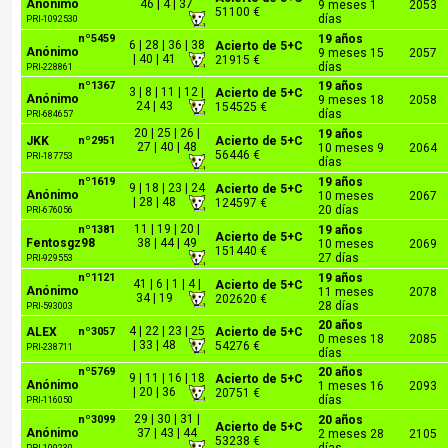
Anónimo
46 | 4 | 37
9 meses 1
2053
51100 €
días
PRI-1092530
nº5459
19 años
6 | 28 | 36 | 38
Acierto de 5+C
Anónimo
9 meses 15
2057
| 40 | 41
21915 €
días
PRI-228861
nº1367
19 años
3 | 8 | 11 | 12 |
Acierto de 5+C
Anónimo
9 meses 18
2058
24 | 43
154525 €
días
PRI-684657
20 | 25 | 26 |
19 años
JKK
nº2951
Acierto de 5+C
27 | 40 | 48
10 meses 9
2064
56446 €
PRI-187753
días
nº1619
19 años
9 | 18 | 23 | 24
Acierto de 5+C
Anónimo
10 meses
2067
| 28 | 48
124597 €
20 días
PRI-676056
11 | 19 | 20 |
nº1381
19 años
Acierto de 5+C
Fentosgz98
38 | 44 | 49
10 meses
2069
151440 €
27 días
PRI-929553
nº1121
19 años
41 | 6 | 1 | 4 |
Acierto de 5+C
Anónimo
11 meses
2078
34 | 19
202620 €
28 días
PRI-593003
20 años
4 | 22 | 23 | 25
ALEX
nº3057
Acierto de 5+C
0 meses 18
2085
| 33 | 48
54276 €
PRI-238711
días
nº5769
20 años
9 | 11 | 16 | 18
Acierto de 5+C
Anónimo
1 meses 16
2093
| 20 | 36
20751 €
días
PRI-116050
29 | 30 | 31 |
nº3099
20 años
Acierto de 5+C
Anónimo
37 | 43 | 44
2 meses 28
2105
53238 €