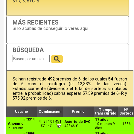
6+R, 6, 5+C, 5
MÁS RECIENTES
Si lo acabas de conseguir lo verás aquí
BÚSQUEDA
Se han registrado
492
premios de 6, de los cuales
54
fueron
de 6 más el reintegro (el 12,33% de las veces).
Estadísticamente (dividiendo el total de sorteos simulados
entre la probabilidad) cabría esperar 57.59 premios de 6+R y
575.92 premios de 6.
Tiempo
Nº
Usuario
Combinación
Premio
transcurrido
Sorteos
nº3314
17 años
4 | 8 | 10 | 45 |
Acierto de 5+C
Anónimo
10 meses 9
1856
37 | 47
42846 €
días
PRI-1215586
nº2898
17 años