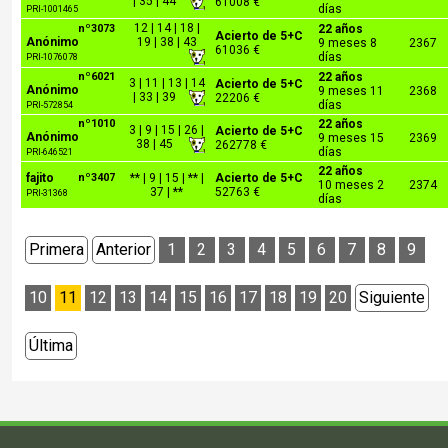
| 35 | 44
61008 €
días
PRI-1001465
12 | 14 | 18 |
nº3073
22 años
Acierto de 5+C
Anónimo
19 | 38 | 43
9 meses 8
2367
61036 €
días
PRI-1076078
nº6021
22 años
3 | 11 | 13 | 14
Acierto de 5+C
Anónimo
9 meses 11
2368
| 33 | 39
22206 €
días
PRI-572854
nº1010
22 años
3 | 9 | 15 | 26 |
Acierto de 5+C
Anónimo
9 meses 15
2369
38 | 45
262778 €
días
PRI-646521
22 años
fajito
nº3407
** | 9 | 15 | ** |
Acierto de 5+C
10 meses 2
2374
37 | **
52763 €
PRI-31368
días
Primera
Anterior
1
2
3
4
5
6
7
8
9
10
11
12
13
14
15
16
17
18
19
20
Siguiente
Última