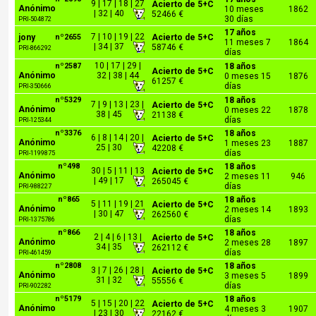
9 | 17 | 18 | 27
Acierto de 5+C
Anónimo
10 meses
1862
| 32 | 40
52466 €
30 días
PRI-504872
17 años
7 | 10 | 19 | 22
jony
nº2655
Acierto de 5+C
11 meses 7
1864
| 34 | 37
58746 €
PRI-866292
días
10 | 17 | 29 |
nº2587
18 años
Acierto de 5+C
Anónimo
32 | 38 | 44
0 meses 15
1876
61257 €
días
PRI-350666
nº5329
18 años
7 | 9 | 13 | 23 |
Acierto de 5+C
Anónimo
0 meses 22
1878
38 | 45
21138 €
días
PRI-125344
nº3376
18 años
6 | 8 | 14 | 20 |
Acierto de 5+C
Anónimo
1 meses 23
1887
25 | 30
42208 €
días
PRI-1199875
nº498
18 años
30 | 5 | 11 | 13
Acierto de 5+C
Anónimo
2 meses 11
946
| 49 | 17
265045 €
días
PRI-988227
nº865
18 años
5 | 11 | 19 | 21
Acierto de 5+C
Anónimo
2 meses 14
1893
| 30 | 47
262560 €
días
PRI-1375786
nº866
18 años
2 | 4 | 6 | 13 |
Acierto de 5+C
Anónimo
2 meses 28
1897
34 | 35
262112 €
días
PRI-461459
nº2808
18 años
3 | 7 | 26 | 28 |
Acierto de 5+C
Anónimo
3 meses 5
1899
31 | 32
55556 €
días
PRI-902282
nº5179
18 años
5 | 15 | 20 | 22
Acierto de 5+C
Anónimo
4 meses 3
1907
| 23 | 30
22162 €