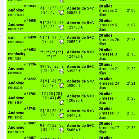
días
PRI-109230
nº2843
20 años
3 | 11 | 23 | 30
Acierto de 5+C
Anónimo
3 meses 2
2106
| 34 | 45
60557 €
días
PRI-1355189
nº1658
20 años
9 | 12 | 16 | 23
Acierto de 5+C
Anónimo
3 meses 5
2107
| 33 | 38
123786 €
días
PRI-731687
20 años
5 | 7 | 13 | 17 |
dani
nº5430
Acierto de 5+C
3 meses 26
2113
18 | 26
20559 €
PRI-1205942
días
nº1652
20 años
** | ** | ** | ** |
Acierto de 5+C
nicolucky
4 meses 3
2115
** | **
124726 €
días
PRI-17236
nº2736
20 años
39 | 36 | 28 | 9
Acierto de 5+C
Anónimo
4 meses 21
2120
| 45 | 15
63938 €
días
PRI-918908
nº3222
20 años
3 | 9 | 14 | 27 |
Acierto de 5+C
Anónimo
4 meses 24
2121
38 | 49
50800 €
días
PRI-452018
12 | 25 | 28 |
nº1703
20 años
Acierto de 5+C
Anónimo
32 | 43 | 45
5 meses 1
2123
120635 €
días
PRI-134884
nº2743
20 años
2 | 15 | 20 | 30
Acierto de 5+C
Anónimo
6 meses 17
2136
| 33 | 37
64478 €
días
PRI-138102
nº3007
20 años
8 | 14 | 22 | 33
Acierto de 5+C
Anónimo
6 meses 17
2136
| 39 | 45
56884 €
días
PRI-1187774
nº2857
20 años