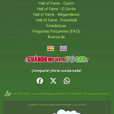
Hall of Fame - Cupón
Hall of Fame - El Gordo
Hall of Fame - Megamillions
Hall of Fame - Powerball
Estadísticas
Preguntas Frecuentes (F.A.Q)
Acerca de
¡Comparte! ¡No te cuesta nada!
© 2014-2026,
Juan Víctor Mejías Calero
(
JV Creación
) -
Privacidad y cookies
Cuándo me va a tocar recomienda LucusHost