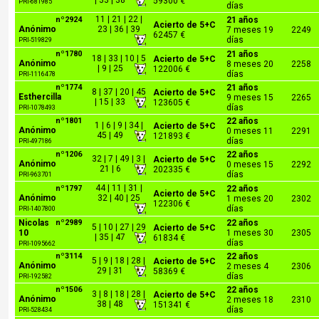
| 33 | 38
59300 €
PRI-681985
días
11 | 21 | 22 |
nº2924
21 años
Acierto de 5+C
Anónimo
23 | 36 | 39
7 meses 19
2249
62457 €
días
PRI-519829
nº1780
21 años
18 | 33 | 10 | 5
Acierto de 5+C
Anónimo
8 meses 20
2258
| 9 | 25
122006 €
días
PRI-1116478
nº1774
21 años
8 | 37 | 20 | 45
Acierto de 5+C
Esthercilla
9 meses 15
2265
| 15 | 33
123605 €
días
PRI-1078493
nº1801
22 años
1 | 6 | 9 | 34 |
Acierto de 5+C
Anónimo
0 meses 11
2291
45 | 49
121893 €
días
PRI-497186
nº1206
22 años
32 | 7 | 49 | 3 |
Acierto de 5+C
Anónimo
0 meses 15
2292
21 | 6
202335 €
días
PRI-963701
44 | 11 | 31 |
nº1797
22 años
Acierto de 5+C
Anónimo
32 | 40 | 25
1 meses 20
2302
122306 €
días
PRI-1407800
Nicolas
nº2989
22 años
5 | 10 | 27 | 29
Acierto de 5+C
10
1 meses 30
2305
| 35 | 47
61834 €
días
PRI-1095662
nº3114
22 años
5 | 9 | 18 | 28 |
Acierto de 5+C
Anónimo
2 meses 4
2306
29 | 31
58369 €
días
PRI-192582
nº1506
22 años
3 | 8 | 18 | 28 |
Acierto de 5+C
Anónimo
2 meses 18
2310
38 | 48
151341 €
días
PRI-528434