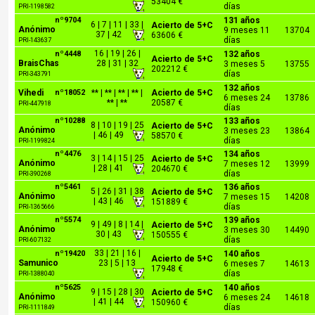
53404 €
días
PRI-1198582
nº9704
131 años
6 | 7 | 11 | 33 |
Acierto de 5+C
Anónimo
9 meses 11
13704
37 | 42
63606 €
días
PRI-143637
16 | 19 | 26 |
nº4448
132 años
Acierto de 5+C
BraisChas
28 | 31 | 32
3 meses 5
13755
202212 €
días
PRI-343791
132 años
Vihedi
nº18052
** | ** | ** | ** |
Acierto de 5+C
6 meses 24
13786
** | **
20587 €
PRI-447918
días
nº10288
133 años
8 | 10 | 19 | 25
Acierto de 5+C
Anónimo
3 meses 23
13864
| 46 | 49
58570 €
días
PRI-1199824
nº4476
134 años
3 | 14 | 15 | 25
Acierto de 5+C
Anónimo
7 meses 12
13999
| 28 | 41
204670 €
días
PRI-390268
nº5461
136 años
5 | 26 | 31 | 38
Acierto de 5+C
Anónimo
7 meses 15
14208
| 43 | 46
151889 €
días
PRI-1365666
nº5574
139 años
9 | 49 | 8 | 14 |
Acierto de 5+C
Anónimo
3 meses 30
14490
30 | 43
150555 €
días
PRI-607132
33 | 21 | 16 |
nº19420
140 años
Acierto de 5+C
Samunico
23 | 5 | 13
6 meses 7
14613
17948 €
días
PRI-1388040
nº5625
140 años
9 | 15 | 28 | 30
Acierto de 5+C
Anónimo
6 meses 24
14618
| 41 | 44
150960 €
días
PRI-1111849