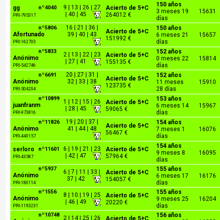
150 años
9 | 13 | 26 | 27
gg
nº4040
Acierto de 5+C
3 meses 19
15631
| 40 | 45
264012 €
PRI-795317
días
16 | 21 | 36 |
nº5806
150 años
Acierto de 5+C
Afortunado
39 | 40 | 43
6 meses 21
15657
151992 €
días
PRI-162703
nº5833
152 años
2 | 13 | 22 | 23
Acierto de 5+C
Anónimo
0 meses 22
15814
| 27 | 41
155135 €
días
PRI-542746
20 | 27 | 31 |
nº6691
152 años
Acierto de 5+C
Anónimo
32 | 33 | 38
11 meses
15910
123735 €
28 días
PRI-504204
nº10899
153 años
1 | 12 | 15 | 26
Acierto de 5+C
juanfranm
6 meses 14
15967
| 28 | 45
59065 €
días
PRI-973816
19 | 20 | 37 |
nº11826
154 años
Acierto de 5+C
Anónimo
41 | 44 | 48
7 meses 1
16076
56467 €
días
PRI-440157
154 años
6 | 19 | 21 | 23
serloro
nº11601
Acierto de 5+C
9 meses 8
16095
| 42 | 47
57964 €
PRI-43587
días
nº5937
155 años
6 | 7 | 11 | 33 |
Acierto de 5+C
Anónimo
6 meses 17
16176
37 | 42
154057 €
días
PRI-180114
nº1556
155 años
8 | 10 | 19 | 25
Acierto de 5+C
Anónimo
9 meses 25
16204
| 46 | 49
20220 €
días
PRI-1193231
nº10748
156 años
2 | 14 | 25 | 26
Acierto de 5+C