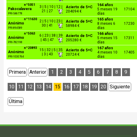
nº5051
164 años
3 | 5 | 10 | 12 |
Acierto de 5+C
Pakocalavera
5 meses 19
17104
21 | 27
204094 €
días
PRI-546778
nº11630
165 años
2 | 5 | 10 | 23 |
Acierto de 5+C
Anónimo
8 meses 6
17230
30 | 41
58984 €
días
PRI-894589
nº5063
166 años
6 | 23 | 38 | 39
Acierto de 5+C
Anónimo
5 meses 15
17311
| 45 | 47
205280 €
días
PRI-782198
nº20893
167 años
15 | 32 | 5 | 35
Acierto de 5+C
Anónimo
4 meses 10
17405
| 3 | 43
20724 €
días
PRI-1030764
Primera
Anterior
1
2
3
4
5
6
7
8
9
10
11
12
13
14
15
16
17
18
19
20
Siguiente
Última