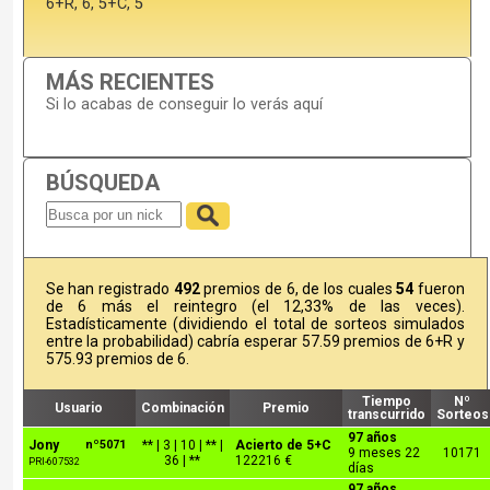
6+R, 6, 5+C, 5
MÁS RECIENTES
Si lo acabas de conseguir lo verás aquí
BÚSQUEDA
Se han registrado
492
premios de 6, de los cuales
54
fueron
de 6 más el reintegro (el 12,33% de las veces).
Estadísticamente (dividiendo el total de sorteos simulados
entre la probabilidad) cabría esperar 57.59 premios de 6+R y
575.93 premios de 6.
Tiempo
Nº
Usuario
Combinación
Premio
transcurrido
Sorteos
97 años
Jony
nº5071
** | 3 | 10 | ** |
Acierto de 5+C
9 meses 22
10171
36 | **
122216 €
PRI-607532
días
97 años