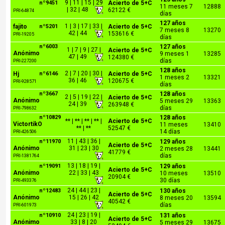
9 | 11 | 15 | 29
nº9451
Acierto de 5+C
11 meses 7
12888
| 32 | 48
62122 €
PRI-64874
días
127 años
1 | 3 | 17 | 33 |
fajito
nº5201
Acierto de 5+C
7 meses 8
13270
42 | 44
153616 €
PRI-19205
días
nº6003
127 años
1 | 7 | 9 | 27 |
Acierto de 5+C
Anónimo
9 meses 1
13285
47 | 49
124380 €
días
PRI-227200
128 años
2 | 7 | 20 | 30 |
Hj
nº6146
Acierto de 5+C
1 meses 2
13321
36 | 46
120675 €
PRI-928571
días
nº3667
128 años
2 | 5 | 19 | 22 |
Acierto de 5+C
Anónimo
5 meses 29
13363
24 | 39
263948 €
días
PRI-798632
nº10829
128 años
** | ** | ** | ** |
Acierto de 5+C
VictortikO
11 meses
13410
** | **
52547 €
14 días
PRI-426506
11 | 43 | 36 |
nº11970
129 años
Acierto de 5+C
Anónimo
31 | 23 | 30
2 meses 28
13441
41779 €
días
PRI-1381764
13 | 18 | 19 |
nº19091
129 años
Acierto de 5+C
Anónimo
22 | 33 | 43
10 meses
13510
20904 €
30 días
PRI-493376
24 | 44 | 23 |
nº12483
130 años
Acierto de 5+C
Anónimo
15 | 26 | 42
8 meses 20
13594
40542 €
días
PRI-601973
24 | 23 | 19 |
nº10910
131 años
Acierto de 5+C
Anónimo
33 | 8 | 20
5 meses 29
13675