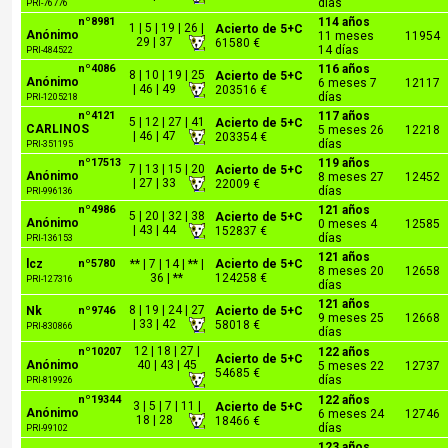
días
PRI-76776
nº8981
114 años
1 | 5 | 19 | 26 |
Acierto de 5+C
Anónimo
11 meses
11954
29 | 37
61580 €
14 días
PRI-484522
nº4086
116 años
8 | 10 | 19 | 25
Acierto de 5+C
Anónimo
6 meses 7
12117
| 46 | 49
203516 €
días
PRI-1205218
nº4121
117 años
5 | 12 | 27 | 41
Acierto de 5+C
CARLINOS
5 meses 26
12218
| 46 | 47
203354 €
días
PRI-351195
nº17513
119 años
7 | 13 | 15 | 20
Acierto de 5+C
Anónimo
8 meses 27
12452
| 27 | 33
22009 €
días
PRI-996136
nº4986
121 años
5 | 20 | 32 | 38
Acierto de 5+C
Anónimo
0 meses 4
12585
| 43 | 44
152837 €
días
PRI-136153
121 años
lcz
nº5780
** | 7 | 14 | ** |
Acierto de 5+C
8 meses 20
12658
36 | **
124258 €
PRI-127316
días
121 años
8 | 19 | 24 | 27
Nk
nº9746
Acierto de 5+C
9 meses 25
12668
| 33 | 42
58018 €
PRI-830866
días
12 | 18 | 27 |
nº10207
122 años
Acierto de 5+C
Anónimo
40 | 43 | 45
5 meses 22
12737
54685 €
días
PRI-819926
nº19344
122 años
3 | 5 | 7 | 11 |
Acierto de 5+C
Anónimo
6 meses 24
12746
18 | 28
18466 €
días
PRI-99102
123 años