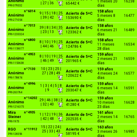
Anónimo
1 meses 20
16238
| 27 | 36
65442 €
días
PRI-379332
nº6014
158 años
9 | 15 | 18 | 25
Acierto de 5+C
Anónimo
5 meses 8
16477
| 39 | 42
153690 €
días
PRI-271054
nº7013
158 años
39 | 8 | 34 | 35
Acierto de 5+C
Anónimo
6 meses 21
16489
| 23 | 13
123362 €
días
PRI-1233324
nº6800
158 años
8 | 10 | 19 | 25
Acierto de 5+C
Anónimo
11 meses
16534
| 44 | 46
124786 €
28 días
PRI-1159077
nº4953
159 años
8 | 10 | 19 | 25
Acierto de 5+C
Anónimo
2 meses 21
16559
| 46 | 49
201965 €
días
PRI-1153638
10 | 23 | 25 |
nº7130
159 años
Acierto de 5+C
Anónimo
27 | 28 | 49
4 meses 24
16577
120622 €
días
PRI-178874
nº4996
159 años
1 | 3 | 4 | 5 | 8
Acierto de 5+C
Anónimo
6 meses 14
16591
| 9
203047 €
días
PRI-263764
nº14202
159 años
29 | 46 | 38 | 2
Acierto de 5+C
Anónimo
10 meses
16628
| 32 | 40
41280 €
23 días
PRI-1216375
Mira
nº4935
161 años
1 | 12 | 19 | 36
Acierto de 5+C
Steiner
2 meses 14
16765
| 42 | 48
202535 €
días
PRI-1973
15 | 22 | 24 |
163 años
RGO
nº11912
Acierto de 5+C
25 | 33 | 43
3 meses 26
16985
58195 €
PRI-128356
días