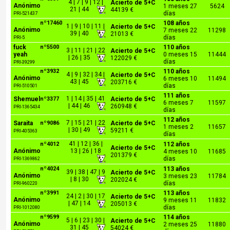
4 | 7 | 9 | 12 |
Acierto de 5+C
Anónimo
1 meses 27
5624
21 | 44
44139 €
días
PRI-521437
nº17460
108 años
1 | 9 | 10 | 11 |
Acierto de 5+C
Anónimo
7 meses 22
11298
39 | 40
21013 €
días
PRI-5
fuck
nº5500
110 años
3 | 11 | 21 | 22
Acierto de 5+C
yeah
0 meses 15
11444
| 26 | 35
122029 €
días
PRI-39299
nº3932
110 años
4 | 9 | 32 | 34 |
Acierto de 5+C
Anónimo
6 meses 10
11494
43 | 45
203716 €
días
PRI-510501
111 años
1 | 14 | 35 | 41
Shemuel
nº3377
Acierto de 5+C
6 meses 7
11597
| 44 | 46
260948 €
PRI-1365434
días
112 años
7 | 15 | 21 | 22
Saraita
nº9086
Acierto de 5+C
1 meses 2
11657
| 30 | 49
59211 €
PRI-405363
días
41 | 12 | 36 |
nº4012
112 años
Acierto de 5+C
Anónimo
13 | 26 | 18
4 meses 10
11685
201379 €
días
PRI-1369862
nº4024
113 años
39 | 38 | 47 | 9
Acierto de 5+C
Anónimo
3 meses 23
11784
| 8 | 30
202024 €
días
PRI-960220
nº3991
113 años
24 | 2 | 30 | 17
Acierto de 5+C
Anónimo
9 meses 11
11832
| 47 | 14
205013 €
días
PRI-1012080
nº9599
114 años
5 | 6 | 23 | 30 |
Acierto de 5+C
Anónimo
2 meses 25
11880
31 | 45
54024 €