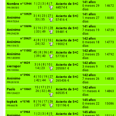
141 años
1 | 2 | 3 | 4 | 7
Nombre
nº12944
Acierto de 5+C
0 meses 29
14672
| 9
44574 €
PRI-590505
días
nº10929
141 años
3 | 4 | 23 | 27 |
Acierto de 5+C
Anónimo
1 meses 27
14680
33 | 35
57416 €
días
PRI-973264
nº10696
141 años
3 | 16 | 21 | 28
Acierto de 5+C
Anónimo
7 meses 19
14729
| 33 | 49
59481 €
días
PRI-294259
nº20621
142 años
4 | 8 | 12 | 16 |
Acierto de 5+C
Anónimo
0 meses 18
14773
24 | 32
19002 €
días
PRI-151672
nº11002
142 años
45 | 8 | 36 | 41
Acierto de 5+C
Anónimo
2 meses 25
14792
| 39 | 40
57730 €
días
PRI-1400890
nº4624
142 años
3 | 6 | 8 | 10 |
Acierto de 5+C
sierrapor
3 meses 9
14796
14 | 23
205061 €
días
PRI-100066
nº3906
142 años
4 | 10 | 19 | 27
Acierto de 5+C
Anónimo
7 meses 26
14835
| 42 | 44
265436 €
días
PRI-261618
15 | 17 | 21 |
142 años
Paolo
nº10661
Acierto de 5+C
26 | 32 | 46
11 meses 4
14863
60535 €
PRI-1264221
días
145 años
8 | 16 | 17 | 26
topkek
nº5745
Acierto de 5+C
0 meses 22
15086
| 27 | 42
151196 €
PRI-66078
días
nº3964
145 años
1 | 2 | 3 | 4 | 5
Acierto de 5+C
Anónimo
3 meses 30
15114