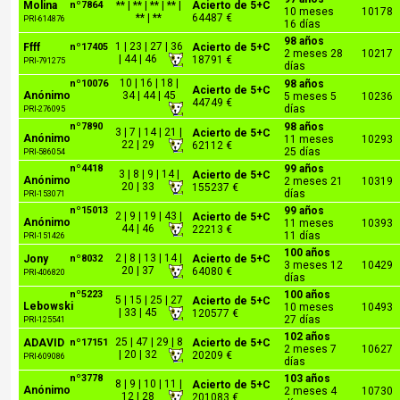
Molina
nº7864
** | ** | ** | ** |
Acierto de 5+C
10 meses
10178
** | **
64487 €
PRI-614876
16 días
98 años
1 | 23 | 27 | 36
Ffff
nº17405
Acierto de 5+C
2 meses 28
10217
| 44 | 46
18791 €
PRI-791275
días
10 | 16 | 18 |
nº10076
98 años
Acierto de 5+C
Anónimo
34 | 44 | 45
5 meses 5
10236
44749 €
días
PRI-276095
nº7890
98 años
3 | 7 | 14 | 21 |
Acierto de 5+C
Anónimo
11 meses
10293
22 | 29
62112 €
25 días
PRI-586054
nº4418
99 años
3 | 8 | 9 | 14 |
Acierto de 5+C
Anónimo
2 meses 21
10319
20 | 33
155237 €
días
PRI-153071
nº15013
99 años
2 | 9 | 19 | 43 |
Acierto de 5+C
Anónimo
11 meses
10393
44 | 46
22213 €
11 días
PRI-151426
100 años
2 | 8 | 13 | 14 |
Jony
nº8032
Acierto de 5+C
3 meses 12
10429
20 | 37
64080 €
PRI-406820
días
nº5223
100 años
5 | 15 | 25 | 27
Acierto de 5+C
Lebowski
10 meses
10493
| 33 | 45
120577 €
27 días
PRI-125541
102 años
25 | 47 | 29 | 8
ADAVID
nº17151
Acierto de 5+C
2 meses 7
10627
| 20 | 32
20209 €
PRI-609086
días
nº3778
103 años
8 | 9 | 10 | 11 |
Acierto de 5+C
Anónimo
2 meses 4
10730
12 | 28
201083 €