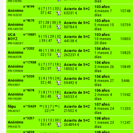
días
PRI-155700
nº8199
103 años
6 | 7 | 11 | 33 |
Acierto de 5+C
Anónimo
4 meses 7
10748
37 | 42
63231 €
días
PRI-165255
nº9570
103 años
37 | 28 | 30 | 9
Acierto de 5+C
Anónimo
5 meses 15
10759
| 31 | 5
50784 €
días
PRI-1409720
UCA
nº10601
103 años
9 | 15 | 29 | 32
Acierto de 5+C
BOYZ
10 meses
10803
| 39 | 47
44138 €
20 días
PRI-1342267
nº3202
104 años
46 | 1 | 36 | 4 |
Acierto de 5+C
Anónimo
1 meses 2
10825
32 | 13
262231 €
días
PRI-663578
nº17938
104 años
6 | 7 | 17 | 18 |
Acierto de 5+C
Anónimo
3 meses 26
10849
25 | 37
18552 €
días
PRI-1399826
nº5330
104 años
3 | 9 | 19 | 24 |
Acierto de 5+C
Anónimo
8 meses 27
5446
32 | 45
59492 €
días
PRI-65931
nº9078
106 años
7 | 8 | 11 | 18 |
Acierto de 5+C
Anónimo
2 meses 4
11042
36 | 45
56533 €
días
PRI-190289
107 años
filipu
nº15629
** | 5 | 7 | ** |
Acierto de 5+C
8 meses 24
11203
22 | **
21552 €
PRI-43167
días
nº3257
108 años
1 | 3 | 13 | 30 |
Acierto de 5+C
Anónimo
1 meses 23
11247
33 | 47
264894 €
días
PRI-65275
nº6539
108 años