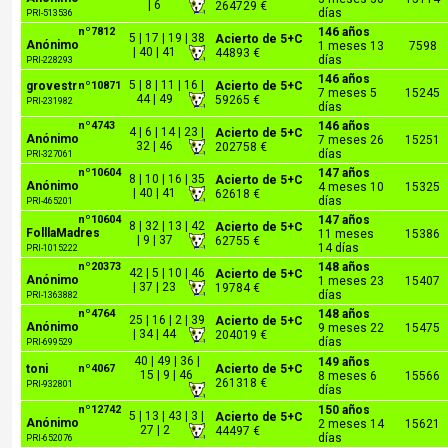
| 6
264729 €
días
PRI-513536
nº7812
146 años
5 | 17 | 19 | 38
Acierto de 5+C
Anónimo
1 meses 13
7598
| 40 | 41
44893 €
días
PRI-228293
146 años
5 | 8 | 11 | 16 |
grovestr
nº10871
Acierto de 5+C
7 meses 5
15245
44 | 49
59265 €
PRI-231982
días
nº4743
146 años
4 | 6 | 14 | 23 |
Acierto de 5+C
Anónimo
7 meses 26
15251
32 | 46
202758 €
días
PRI-327061
nº10604
147 años
8 | 10 | 16 | 35
Acierto de 5+C
Anónimo
4 meses 10
15325
| 40 | 41
62618 €
días
PRI-465201
nº10604
147 años
8 | 32 | 13 | 42
Acierto de 5+C
FolllaMadres
11 meses
15386
| 9 | 37
62755 €
14 días
PRI-1015222
nº20373
148 años
42 | 5 | 10 | 46
Acierto de 5+C
Anónimo
1 meses 23
15407
| 37 | 23
19784 €
días
PRI-1363882
nº4764
148 años
25 | 16 | 2 | 39
Acierto de 5+C
Anónimo
9 meses 22
15475
| 34 | 44
204019 €
días
PRI-699529
40 | 49 | 36 |
149 años
toni
nº4067
Acierto de 5+C
15 | 9 | 46
8 meses 6
15566
261318 €
PRI-932801
días
nº12742
150 años
5 | 13 | 43 | 3 |
Acierto de 5+C
Anónimo
2 meses 14
15621
27 | 2
44497 €
días
PRI-652076