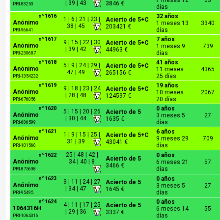
7 meses 12
63
| 39 | 43
3846 €
PRI-83253
días
nº1616
32 años
1 | 6 | 21 | 23 |
Acierto de 5+C
Anónimo
1 meses 13
3340
38 | 45
203421 €
días
PRI-96641
nº1617
7 años
9 | 15 | 22 | 30
Acierto de 5+C
Anónimo
1 meses 9
739
| 39 | 42
44963 €
días
PRI-230687
nº1618
41 años
5 | 9 | 24 | 29 |
Acierto de 5+C
Anónimo
11 meses
4365
47 | 49
265156 €
25 días
PRI-1354232
nº1619
19 años
9 | 18 | 23 | 24
Acierto de 5+C
Anónimo
10 meses
2067
| 28 | 48
124597 €
20 días
PRI-676056
nº1620
0 años
5 | 15 | 20 | 26
Acierto de 5
Anónimo
3 meses 5
27
| 30 | 44
1635 €
días
PRI-686599
nº1621
6 años
1 | 9 | 15 | 25 |
Acierto de 5+C
Anónimo
9 meses 29
709
31 | 39
43041 €
días
PRI-101560
25 | 48 | 42 |
nº1622
0 años
Acierto de 5
Anónimo
34 | 40 | 8
6 meses 21
57
3466 €
días
PRI-875698
nº1623
0 años
3 | 11 | 24 | 27
Acierto de 5
Anónimo
3 meses 5
27
| 34 | 47
1645 €
días
PRI-95495
nº1624
0 años
4 | 11 | 17 | 25
Acierto de 5
1064316H
6 meses 14
55
| 29 | 36
3337 €
días
PRI-1064316