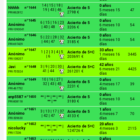
14 | 15 | 18 |
0 años
hhhhh
nº1644
Acierto de 5
19 | 43 | 46
5 meses 15
47
2798 €
PRI-862812
días
nº1645
0 años
6 | 15 | 16 | 23
Acierto de 5
Anónimo
6 meses 10
54
| 40 | 48
3206 €
días
PRI-1093041
nº1646
0 años
5 | 22 | 28 | 32
Acierto de 5
Anónimo
6 meses 10
54
| 44 | 47
3185 €
días
PRI-697429
nº1647
33 años
1 | 2 | 3 | 4 | 5
Acierto de 5+C
Anónimo
1 meses 16
3445
| 6
203691 €
días
PRI-108207
42 años
3 | 9 | 20 | 30 |
Javi
nº1648
Acierto de 5+C
6 meses 21
4425
41 | 44
261201 €
PRI-705324
días
10 | 16 | 27 |
nº1649
0 años
Acierto de 5
Anónimo
32 | 43 | 45
4 meses 17
39
2231 €
días
PRI-467732
0 años
anp5587
nº1650
** | ** | ** | ** |
Acierto de 5
6 meses 10
54
** | **
3180 €
PRI-808118
días
nº1651
1 años
3 | 13 | 17 | 37
Acierto de 5
Anónimo
4 meses 7
70
| 42 | 47
4133 €
días
PRI-509630
nº1652
20 años
** | ** | ** | ** |
Acierto de 5+C
nicolucky
4 meses 3
2115
** | **
124726 €
días
PRI-17236
nº1653
0 años