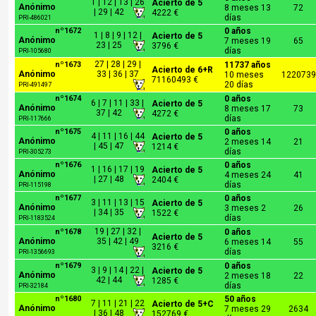
1 | 12 | 13 | 26
Acierto de 5
Anónimo
8 meses 13
72
| 29 | 42
4222 €
días
PRI-486021
nº1672
0 años
1 | 8 | 9 | 12 |
Acierto de 5
Anónimo
7 meses 19
65
23 | 25
3796 €
días
PRI-105680
27 | 28 | 29 |
nº1673
11737 años
Acierto de 6+R
Anónimo
33 | 36 | 37
10 meses
1220739
71160493 €
20 días
PRI-491497
nº1674
0 años
6 | 7 | 11 | 33 |
Acierto de 5
Anónimo
8 meses 17
73
37 | 42
4272 €
días
PRI-117666
nº1675
0 años
4 | 11 | 16 | 44
Acierto de 5
Anónimo
2 meses 14
21
| 45 | 47
1214 €
días
PRI-305273
nº1676
0 años
1 | 16 | 17 | 19
Acierto de 5
Anónimo
4 meses 24
41
| 27 | 48
2404 €
días
PRI-115198
nº1677
0 años
3 | 11 | 13 | 15
Acierto de 5
Anónimo
3 meses 2
26
| 34 | 35
1522 €
días
PRI-1183524
19 | 27 | 32 |
nº1678
0 años
Acierto de 5
Anónimo
35 | 42 | 49
6 meses 14
55
3216 €
días
PRI-1356693
nº1679
0 años
3 | 9 | 14 | 22 |
Acierto de 5
Anónimo
2 meses 18
22
42 | 44
1285 €
días
PRI-32184
nº1680
50 años
7 | 11 | 21 | 22
Acierto de 5+C
Anónimo
7 meses 29
2634
| 36 | 48
152769 €