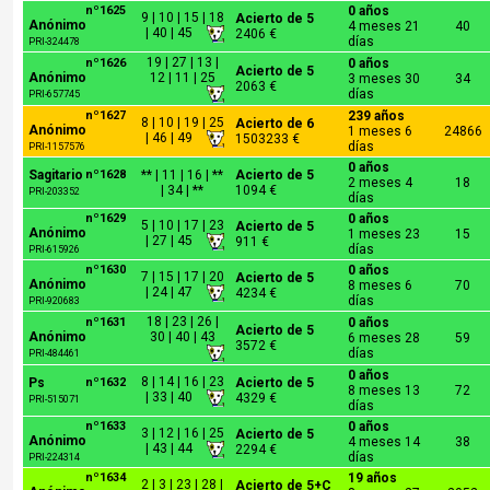
nº1625
0 años
9 | 10 | 15 | 18
Acierto de 5
Anónimo
4 meses 21
40
| 40 | 45
2406 €
días
PRI-324478
19 | 27 | 13 |
nº1626
0 años
Acierto de 5
Anónimo
12 | 11 | 25
3 meses 30
34
2063 €
días
PRI-657745
nº1627
239 años
8 | 10 | 19 | 25
Acierto de 6
Anónimo
1 meses 6
24866
| 46 | 49
1503233 €
días
PRI-1157576
0 años
Sagitario
nº1628
** | 11 | 16 | **
Acierto de 5
2 meses 4
18
| 34 | **
1094 €
PRI-203352
días
nº1629
0 años
5 | 10 | 17 | 23
Acierto de 5
Anónimo
1 meses 23
15
| 27 | 45
911 €
días
PRI-615926
nº1630
0 años
7 | 15 | 17 | 20
Acierto de 5
Anónimo
8 meses 6
70
| 24 | 47
4234 €
días
PRI-920683
18 | 23 | 26 |
nº1631
0 años
Acierto de 5
Anónimo
30 | 40 | 43
6 meses 28
59
3572 €
días
PRI-484461
0 años
8 | 14 | 16 | 23
Ps
nº1632
Acierto de 5
8 meses 13
72
| 33 | 40
4329 €
PRI-515071
días
nº1633
0 años
3 | 12 | 16 | 25
Acierto de 5
Anónimo
4 meses 14
38
| 43 | 44
2294 €
días
PRI-224314
nº1634
19 años
2 | 3 | 23 | 28 |
Acierto de 5+C