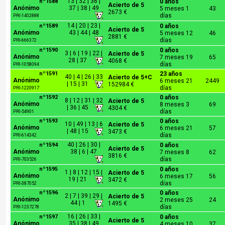
13 | 32 | 36 |
nº1588
0 años
Acierto de 5
Anónimo
37 | 38 | 49
5 meses 1
43
2673 €
días
PRI-1402888
14 | 20 | 23 |
nº1589
0 años
Acierto de 5
Anónimo
43 | 44 | 48
5 meses 12
46
2881 €
días
PRI-666372
nº1590
0 años
3 | 6 | 19 | 22 |
Acierto de 5
Anónimo
7 meses 19
65
28 | 37
4068 €
días
PRI-1058094
nº1591
23 años
40 | 4 | 26 | 33
Acierto de 5+C
Anónimo
6 meses 21
2449
| 15 | 31
152984 €
días
PRI-1220917
nº1592
0 años
8 | 12 | 31 | 32
Acierto de 5
Anónimo
8 meses 3
69
| 36 | 45
4304 €
días
PRI-54901
nº1593
0 años
10 | 49 | 13 | 6
Acierto de 5
Anónimo
6 meses 21
57
| 48 | 15
3473 €
días
PRI-614342
40 | 26 | 30 |
nº1594
0 años
Acierto de 5
Anónimo
38 | 6 | 47
7 meses 8
62
3816 €
días
PRI-703526
nº1595
0 años
1 | 8 | 12 | 15 |
Acierto de 5
Anónimo
6 meses 17
56
19 | 21
3472 €
días
PRI-387052
nº1596
0 años
2 | 7 | 39 | 29 |
Acierto de 5
Anónimo
2 meses 25
24
44 | 1
1495 €
días
PRI-1237278
16 | 26 | 33 |
nº1597
0 años
Acierto de 5
Anónimo
35 | 38 | 49
4 meses 10
37