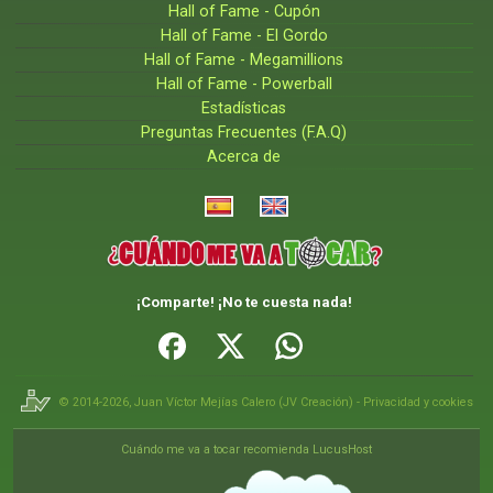
Hall of Fame - Cupón
Hall of Fame - El Gordo
Hall of Fame - Megamillions
Hall of Fame - Powerball
Estadísticas
Preguntas Frecuentes (F.A.Q)
Acerca de
¡Comparte! ¡No te cuesta nada!
© 2014-2026,
Juan Víctor Mejías Calero
(
JV Creación
) -
Privacidad y cookies
Cuándo me va a tocar recomienda LucusHost