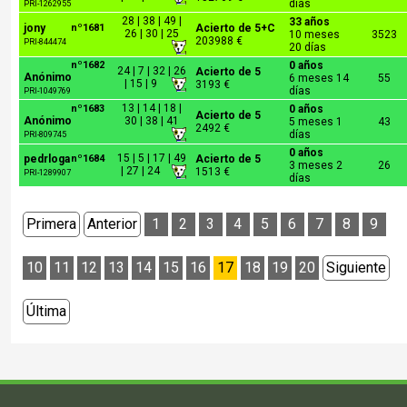
días
PRI-1262955
28 | 38 | 49 |
33 años
jony
nº1681
Acierto de 5+C
26 | 30 | 25
10 meses
3523
203988 €
PRI-844474
20 días
nº1682
0 años
24 | 7 | 32 | 26
Acierto de 5
Anónimo
6 meses 14
55
| 15 | 9
3193 €
días
PRI-1049769
13 | 14 | 18 |
nº1683
0 años
Acierto de 5
Anónimo
30 | 38 | 41
5 meses 1
43
2492 €
días
PRI-809745
0 años
15 | 5 | 17 | 49
pedrloga
nº1684
Acierto de 5
3 meses 2
26
| 27 | 24
1513 €
PRI-1289907
días
Primera
Anterior
1
2
3
4
5
6
7
8
9
10
11
12
13
14
15
16
17
18
19
20
Siguiente
Última