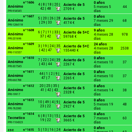
nº1606
0 años
4 | 8 | 18 | 20 |
Acierto de 5
Anónimo
5 meses 5
44
42 | 48
2709 €
días
PRI-954545
nº1607
0 años
5 | 20 | 26 | 28
Acierto de 5
Anónimo
7 meses 29
68
| 29 | 33
4174 €
días
PRI-1284118
nº1608
9 años
6 | 7 | 11 | 33 |
Acierto de 5+C
Anónimo
4 meses 28
978
37 | 42
59768 €
días
PRI-201696
nº1609
24 años
3 | 19 | 24 | 35
Acierto de 5+C
Anónimo
4 meses 28
2538
| 42 | 47
155440 €
días
PRI-110557
nº1610
0 años
7 | 22 | 24 | 39
Acierto de 5
Anónimo
4 meses 10
37
| 43 | 44
2267 €
días
PRI-307545
nº1611
0 años
44 | 1 | 2 | 9 |
Acierto de 5
Anónimo
4 meses 10
37
47 | 7
2265 €
días
PRI-660788
20 | 25 | 35 |
nº1612
0 años
Acierto de 5
Anónimo
41 | 42 | 43
4 meses 14
38
2328 €
días
PRI-19917
nº1613
0 años
10 | 49 | 4 | 9 |
Acierto de 5
Anónimo
5 meses 19
48
23 | 22
2927 €
días
PRI-762080
nº1614
0 años
6 | 8 | 13 | 15 |
Acierto de 5
Tecnetico
7 meses 1
60
19 | 22
3665 €
días
PRI-1104323
0 años
5 | 13 | 16 | 24
csc
nº1615
Acierto de 5