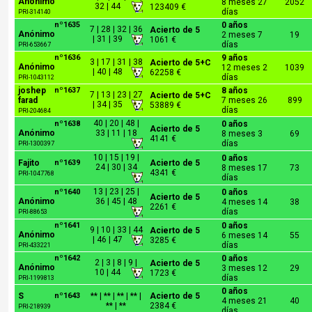
Anónimo
8 meses 27
2052
32 | 44
123409 €
días
PRI-314140
nº1635
0 años
7 | 28 | 32 | 36
Acierto de 5
Anónimo
2 meses 7
19
| 31 | 39
1061 €
días
PRI-653667
nº1636
9 años
3 | 17 | 31 | 38
Acierto de 5+C
Anónimo
12 meses 2
1039
| 40 | 48
62258 €
días
PRI-1043112
joshep
nº1637
8 años
7 | 13 | 23 | 27
Acierto de 5+C
farad
7 meses 26
899
| 34 | 35
53889 €
días
PRI-204684
40 | 20 | 48 |
nº1638
0 años
Acierto de 5
Anónimo
33 | 11 | 18
8 meses 3
69
4141 €
días
PRI-1300397
10 | 15 | 19 |
0 años
Fajito
nº1639
Acierto de 5
24 | 30 | 34
8 meses 17
73
4341 €
PRI-1047768
días
13 | 23 | 25 |
nº1640
0 años
Acierto de 5
Anónimo
36 | 45 | 48
4 meses 14
38
2261 €
días
PRI-88653
nº1641
0 años
9 | 10 | 33 | 44
Acierto de 5
Anónimo
6 meses 14
55
| 46 | 47
3285 €
días
PRI-433221
nº1642
0 años
2 | 3 | 8 | 9 |
Acierto de 5
Anónimo
3 meses 12
29
10 | 44
1723 €
días
PRI-1199813
0 años
S
nº1643
** | ** | ** | ** |
Acierto de 5
4 meses 21
40
** | **
2384 €
PRI-218939
días