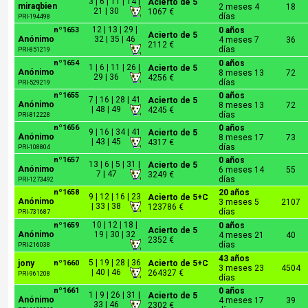
3 | 6 | 11 | 14 |
Acierto de 5
miraqbien
2 meses 4
18
21 | 30
1067 €
días
PRI-194498
12 | 13 | 29 |
nº1653
0 años
Acierto de 5
Anónimo
32 | 35 | 46
4 meses 7
36
2112 €
días
PRI-851219
nº1654
0 años
1 | 6 | 11 | 26 |
Acierto de 5
Anónimo
8 meses 13
72
29 | 36
4256 €
días
PRI-529219
nº1655
0 años
7 | 16 | 28 | 41
Acierto de 5
Anónimo
8 meses 13
72
| 48 | 49
4245 €
días
PRI-812228
nº1656
0 años
9 | 16 | 34 | 41
Acierto de 5
Anónimo
8 meses 17
73
| 43 | 45
4317 €
días
PRI-108804
nº1657
0 años
13 | 6 | 5 | 31 |
Acierto de 5
Anónimo
6 meses 14
55
7 | 47
3249 €
días
PRI-1273492
nº1658
20 años
9 | 12 | 16 | 23
Acierto de 5+C
Anónimo
3 meses 5
2107
| 33 | 38
123786 €
días
PRI-731687
10 | 12 | 18 |
nº1659
0 años
Acierto de 5
Anónimo
19 | 30 | 32
4 meses 21
40
2352 €
días
PRI-216038
43 años
5 | 19 | 28 | 36
jony
nº1660
Acierto de 5+C
3 meses 23
4504
| 40 | 46
264327 €
PRI-961208
días
nº1661
0 años
1 | 9 | 26 | 31 |
Acierto de 5
Anónimo
4 meses 17
39
33 | 46
2302 €