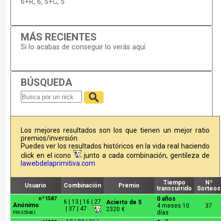
6+R, 6, 5+C, 5
MÁS RECIENTES
Si lo acabas de conseguir lo verás aquí
BÚSQUEDA
Los mejores resultados son los que tienen un mejor ratio
premios/inversión.
Puedes ver los resultados históricos en la vida real haciendo
click en el icono
junto a cada combinación, gentileza de
lawebdelaprimitiva.com
Tiempo
Nº
Usuario
Combinación
Premio
transcurrido
Sorteos
nº1587
0 años
6 | 13 | 16 | 27
Acierto de 5
Anónimo
4 meses 10
37
| 37 | 47
2320 €
días
PRI-359461