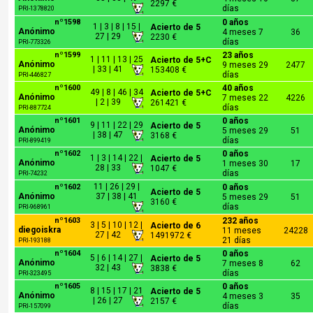
2297 €
días
PRI-1378820
nº1598
0 años
1 | 3 | 8 | 15 |
Acierto de 5
Anónimo
4 meses 7
36
27 | 29
2230 €
días
PRI-773326
nº1599
23 años
1 | 11 | 13 | 25
Acierto de 5+C
Anónimo
9 meses 29
2477
| 33 | 41
153408 €
días
PRI-446827
nº1600
40 años
49 | 8 | 46 | 34
Acierto de 5+C
Anónimo
7 meses 22
4226
| 2 | 39
261421 €
días
PRI-887724
nº1601
0 años
9 | 11 | 22 | 29
Acierto de 5
Anónimo
5 meses 29
51
| 38 | 47
3168 €
días
PRI-899419
nº1602
0 años
1 | 3 | 14 | 22 |
Acierto de 5
Anónimo
1 meses 30
17
28 | 33
1047 €
días
PRI-74232
11 | 26 | 29 |
nº1602
0 años
Acierto de 5
Anónimo
37 | 38 | 41
5 meses 29
51
3160 €
días
PRI-968961
nº1603
232 años
3 | 5 | 10 | 12 |
Acierto de 6
diegoiskra
11 meses
24228
27 | 42
1491972 €
21 días
PRI-193188
nº1604
0 años
5 | 6 | 14 | 27 |
Acierto de 5
Anónimo
7 meses 8
62
32 | 43
3838 €
días
PRI-323495
nº1605
0 años
8 | 15 | 17 | 21
Acierto de 5
Anónimo
4 meses 3
35
| 26 | 27
2157 €
días
PRI-157099