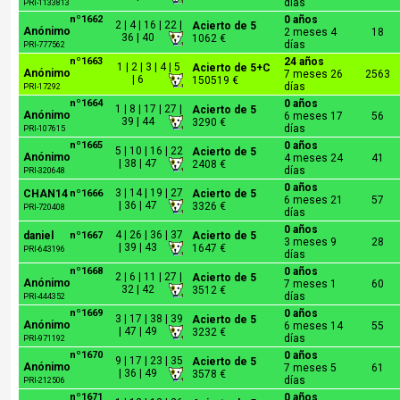
días
PRI-1133813
nº1662
0 años
2 | 4 | 16 | 22 |
Acierto de 5
Anónimo
2 meses 4
18
36 | 40
1062 €
días
PRI-777562
nº1663
24 años
1 | 2 | 3 | 4 | 5
Acierto de 5+C
Anónimo
7 meses 26
2563
| 6
150519 €
días
PRI-17292
nº1664
0 años
1 | 8 | 17 | 27 |
Acierto de 5
Anónimo
6 meses 17
56
39 | 44
3290 €
días
PRI-107615
nº1665
0 años
5 | 10 | 16 | 22
Acierto de 5
Anónimo
4 meses 24
41
| 38 | 47
2408 €
días
PRI-320648
0 años
3 | 14 | 19 | 27
CHAN14
nº1666
Acierto de 5
6 meses 21
57
| 36 | 47
3326 €
PRI-720408
días
0 años
4 | 26 | 36 | 37
daniel
nº1667
Acierto de 5
3 meses 9
28
| 39 | 43
1647 €
PRI-643196
días
nº1668
0 años
2 | 6 | 11 | 27 |
Acierto de 5
Anónimo
7 meses 1
60
32 | 42
3512 €
días
PRI-444352
nº1669
0 años
3 | 17 | 38 | 39
Acierto de 5
Anónimo
6 meses 14
55
| 47 | 49
3232 €
días
PRI-971192
nº1670
0 años
9 | 17 | 23 | 35
Acierto de 5
Anónimo
7 meses 5
61
| 36 | 49
3578 €
días
PRI-212506
nº1671
0 años