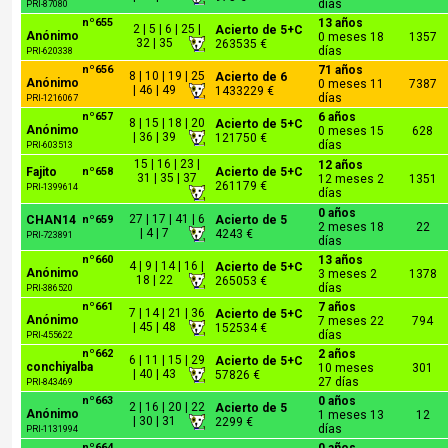
días
PRI-87080
nº655
13 años
2 | 5 | 6 | 25 |
Acierto de 5+C
Anónimo
0 meses 18
1357
32 | 35
263535 €
días
PRI-620338
nº656
71 años
8 | 10 | 19 | 25
Acierto de 6
Anónimo
0 meses 11
7387
| 46 | 49
1433229 €
días
PRI-1216067
nº657
6 años
8 | 15 | 18 | 20
Acierto de 5+C
Anónimo
0 meses 15
628
| 36 | 39
121750 €
días
PRI-603513
15 | 16 | 23 |
12 años
Fajito
nº658
Acierto de 5+C
31 | 35 | 37
12 meses 2
1351
261179 €
PRI-1399614
días
0 años
27 | 17 | 41 | 6
CHAN14
nº659
Acierto de 5
2 meses 18
22
| 4 | 7
4243 €
PRI-723891
días
nº660
13 años
4 | 9 | 14 | 16 |
Acierto de 5+C
Anónimo
3 meses 2
1378
18 | 22
265053 €
días
PRI-386520
nº661
7 años
7 | 14 | 21 | 36
Acierto de 5+C
Anónimo
7 meses 22
794
| 45 | 48
152534 €
días
PRI-455622
nº662
2 años
6 | 11 | 15 | 29
Acierto de 5+C
conchiyalba
10 meses
301
| 40 | 43
57826 €
27 días
PRI-843469
nº663
0 años
2 | 16 | 20 | 22
Acierto de 5
Anónimo
1 meses 13
12
| 30 | 31
2299 €
días
PRI-1131994
nº664