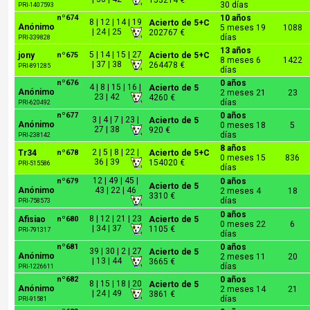
153214 €
30 días
PRI-1407593
nº674
10 años
8 | 12 | 14 | 19
Acierto de 5+C
Anónimo
5 meses 19
1088
| 24 | 25
202767 €
días
PRI-339828
13 años
5 | 14 | 15 | 27
jony
nº675
Acierto de 5+C
8 meses 6
1422
| 37 | 38
264478 €
PRI-891285
días
nº676
0 años
4 | 8 | 15 | 16 |
Acierto de 5
Anónimo
2 meses 21
23
23 | 42
4260 €
días
PRI-620492
nº677
0 años
3 | 4 | 7 | 23 |
Acierto de 5
Anónimo
0 meses 18
5
27 | 38
920 €
días
PRI-238142
8 años
2 | 5 | 8 | 22 |
Tr34
nº678
Acierto de 5+C
0 meses 15
836
36 | 39
154020 €
PRI-515586
días
12 | 49 | 45 |
nº679
0 años
Acierto de 5
Anónimo
43 | 22 | 46
2 meses 4
18
3310 €
días
PRI-758573
0 años
8 | 12 | 21 | 23
Afisiao
nº680
Acierto de 5
0 meses 22
6
| 34 | 37
1105 €
PRI-791317
días
nº681
0 años
39 | 30 | 2 | 27
Acierto de 5
Anónimo
2 meses 11
20
| 13 | 44
3665 €
días
PRI-1226611
nº682
0 años
8 | 15 | 18 | 20
Acierto de 5
Anónimo
2 meses 14
21
| 24 | 49
3861 €
días
PRI-91581