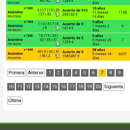
40 | 42
1265 €
días
PRI-91800
nº693
10 años
6 | 17 | 19 | 20
Acierto de 5+C
Anónimo
11 meses
1138
| 27 | 43
205132 €
14 días
PRI-575334
nº694
0 años
1 | 3 | 4 | 7 | 8
Acierto de 5
Anónimo
1 meses 2
9
| 9
1614 €
días
PRI-506295
18 | 19 | 20 |
nº695
0 años
Acierto de 5
Anónimo
32 | 35 | 41
0 meses 25
7
1259 €
días
PRI-784182
nº696
58 años
49 | 8 | 42 | 41
Acierto de 6
Anónimo
0 meses 18
6037
| 46 | 2
1085487 €
días
PRI-849390
Primera
Anterior
1
2
3
4
5
6
7
8
9
10
11
12
13
14
15
16
17
18
19
20
Siguiente
Última