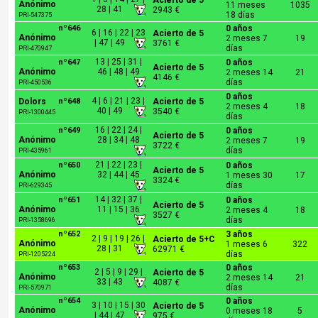
Acierto de 5
Anónimo
11 meses
1035
28 | 41
2943 €
18 días
PRI-547375
nº646
0 años
6 | 16 | 22 | 23
Acierto de 5
Anónimo
2 meses 7
19
| 47 | 49
3761 €
días
PRI-470947
13 | 25 | 31 |
nº647
0 años
Acierto de 5
Anónimo
46 | 48 | 49
2 meses 14
21
4146 €
días
PRI-450536
0 años
4 | 6 | 21 | 23 |
Dolors
nº648
Acierto de 5
2 meses 4
18
40 | 49
3540 €
PRI-1300445
días
16 | 22 | 24 |
nº649
0 años
Acierto de 5
Anónimo
28 | 34 | 48
2 meses 7
19
3722 €
días
PRI-435961
21 | 22 | 23 |
nº650
0 años
Acierto de 5
Anónimo
32 | 44 | 45
1 meses 30
17
3324 €
días
PRI-629345
14 | 32 | 37 |
nº651
0 años
Acierto de 5
Anónimo
11 | 15 | 36
2 meses 4
18
3527 €
días
PRI-1358696
nº652
3 años
2 | 9 | 19 | 26 |
Acierto de 5+C
Anónimo
1 meses 6
322
28 | 31
62971 €
días
PRI-1205224
nº653
0 años
2 | 5 | 9 | 29 |
Acierto de 5
Anónimo
2 meses 14
21
33 | 43
4087 €
días
PRI-570971
nº654
0 años
3 | 10 | 15 | 30
Acierto de 5
Anónimo
0 meses 18
5
| 44 | 47
975 €