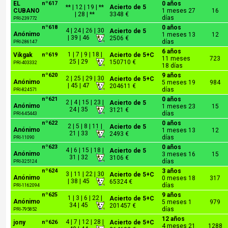
EL
nº617
0 años
** | 12 | 19 | **
Acierto de 5
CUBANO
1 meses 27
16
| 28 | **
3348 €
días
PRI-239772
nº618
0 años
4 | 24 | 26 | 30
Acierto de 5
Anónimo
1 meses 13
12
| 39 | 46
2506 €
días
PRI-286147
6 años
1 | 7 | 9 | 18 |
Vikgak
nº619
Acierto de 5+C
11 meses
723
25 | 29
150710 €
PRI-403332
18 días
nº620
9 años
2 | 25 | 29 | 30
Acierto de 5+C
Anónimo
5 meses 19
984
| 45 | 47
204611 €
días
PRI-824571
nº621
0 años
2 | 4 | 15 | 23 |
Acierto de 5
Anónimo
1 meses 23
15
24 | 35
3121 €
días
PRI-645443
nº622
0 años
2 | 5 | 8 | 11 |
Acierto de 5
Anónimo
1 meses 13
12
21 | 33
2493 €
días
PRI-11090
nº623
0 años
4 | 6 | 15 | 18 |
Acierto de 5
Anónimo
3 meses 16
15
31 | 32
3106 €
días
PRI-325124
nº624
3 años
3 | 11 | 22 | 30
Acierto de 5+C
Anónimo
0 meses 18
317
| 38 | 45
65324 €
días
PRI-1162094
nº625
9 años
1 | 3 | 6 | 22 |
Acierto de 5+C
Anónimo
5 meses 1
979
34 | 45
201457 €
días
PRI-795852
12 años
4 | 7 | 12 | 28 |
jony
nº626
Acierto de 5+C
4 meses 21
1288