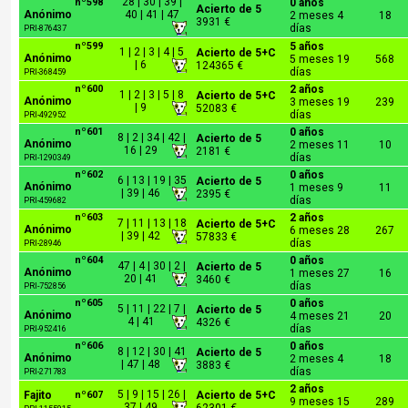
28 | 30 | 39 |
nº598
0 años
Acierto de 5
Anónimo
40 | 41 | 47
2 meses 4
18
3931 €
días
PRI-876437
nº599
5 años
1 | 2 | 3 | 4 | 5
Acierto de 5+C
Anónimo
5 meses 19
568
| 6
124365 €
días
PRI-368459
nº600
2 años
1 | 2 | 3 | 5 | 8
Acierto de 5+C
Anónimo
3 meses 19
239
| 9
52083 €
días
PRI-492952
nº601
0 años
8 | 2 | 34 | 42 |
Acierto de 5
Anónimo
2 meses 11
10
16 | 29
2181 €
días
PRI-1290349
nº602
0 años
6 | 13 | 19 | 35
Acierto de 5
Anónimo
1 meses 9
11
| 39 | 46
2395 €
días
PRI-459682
nº603
2 años
7 | 11 | 13 | 18
Acierto de 5+C
Anónimo
6 meses 28
267
| 39 | 42
57833 €
días
PRI-28946
nº604
0 años
47 | 4 | 30 | 2 |
Acierto de 5
Anónimo
1 meses 27
16
20 | 41
3460 €
días
PRI-752856
nº605
0 años
5 | 11 | 22 | 7 |
Acierto de 5
Anónimo
4 meses 21
20
4 | 41
4326 €
días
PRI-952416
nº606
0 años
8 | 12 | 30 | 41
Acierto de 5
Anónimo
2 meses 4
18
| 47 | 48
3883 €
días
PRI-271783
2 años
5 | 9 | 15 | 26 |
Fajito
nº607
Acierto de 5+C
9 meses 15
289
37 | 49