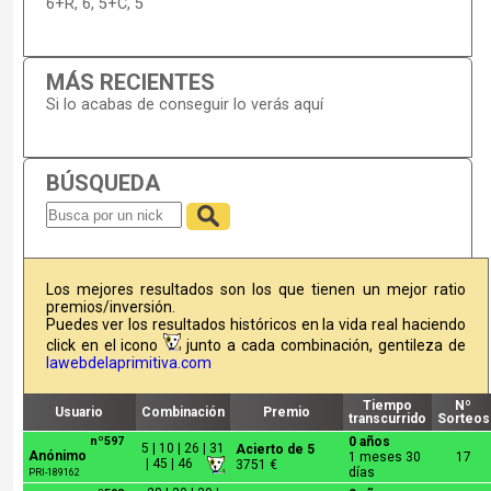
6+R, 6, 5+C, 5
MÁS RECIENTES
Si lo acabas de conseguir lo verás aquí
BÚSQUEDA
Los mejores resultados son los que tienen un mejor ratio
premios/inversión.
Puedes ver los resultados históricos en la vida real haciendo
click en el icono
junto a cada combinación, gentileza de
lawebdelaprimitiva.com
Tiempo
Nº
Usuario
Combinación
Premio
transcurrido
Sorteos
nº597
0 años
5 | 10 | 26 | 31
Acierto de 5
Anónimo
1 meses 30
17
| 45 | 46
3751 €
días
PRI-189162