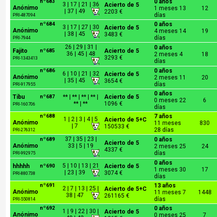
nº683
0 años
3 | 17 | 21 | 36
Acierto de 5
Anónimo
1 meses 13
12
| 37 | 49
2203 €
días
PRI-487094
nº684
0 años
3 | 17 | 27 | 30
Acierto de 5
Anónimo
4 meses 14
19
| 38 | 45
3483 €
días
PRI-7944
26 | 29 | 31 |
0 años
Fajito
nº685
Acierto de 5
36 | 45 | 48
2 meses 4
18
3293 €
PRI-1343413
días
nº686
0 años
6 | 10 | 21 | 32
Acierto de 5
Anónimo
2 meses 11
20
| 35 | 45
3654 €
días
PRI-917955
0 años
Tibu
nº687
** | ** | ** | ** |
Acierto de 5
0 meses 22
6
** | **
1096 €
PRI-160706
días
nº688
7 años
1 | 2 | 3 | 4 | 5
Acierto de 5+C
Anónimo
11 meses
830
| 7
150533 €
28 días
PRI-276312
37 | 35 | 23 |
nº689
0 años
Acierto de 5
Anónimo
33 | 5 | 19
2 meses 25
24
4337 €
días
PRI-992975
0 años
5 | 10 | 13 | 21
hhhhh
nº690
Acierto de 5
1 meses 30
17
| 23 | 39
3074 €
PRI-880738
días
nº691
13 años
2 | 7 | 13 | 25 |
Acierto de 5+C
Anónimo
11 meses 7
1448
38 | 47
261165 €
días
PRI-550814
nº692
0 años
1 | 9 | 22 | 30 |
Acierto de 5
Anónimo
0 meses 25
7