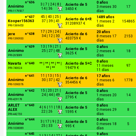
nº636
0 años
3 | 7 | 24 | 8 |
Acierto de 5
Anónimo
3 meses 30
17
14 | 36
3450 €
días
PRI-1179507
45 | 40 | 25 |
nº637
1489 años
Acierto de 6+R
Kooper156363
37 | 39 | 41
1 meses 2
154865
31208937 €
días
PRI-1369453
17 | 29 | 24 |
20 años
jere
nº638
Acierto de 6
34 | 12 | 30
8 meses 17
2153
433759 €
PRI-1390930
días
13 | 19 | 21 |
nº639
0 años
Acierto de 5
Anónimo
25 | 27 | 48
2 meses 4
18
3625 €
días
PRI-265089
0 años
Navarta
nº640
** | ** | ** | ** |
Acierto de 5+C
11 meses
97
** | **
19479 €
PRI-740024
11 días
11 | 13 | 15 |
nº641
17 años
Acierto de 6
Anónimo
30 | 37 | 42
1 meses 6
1778
354456 €
días
PRI-1090076
15 | 20 | 21 |
nº642
0 años
Acierto de 5
Anónimo
24 | 44 | 49
1 meses 20
14
2795 €
días
PRI-429178
ARLET
nº643
0 años
4 | 6 | 11 | 18 |
Acierto de 5
ALEX
0 meses 29
8
22 | 26
1595 €
días
PRI-442733
nº644
0 años
3 | 17 | 9 | 2 |
Acierto de 5
Anónimo
0 meses 18
5
25 | 33
995 €
días
PRI-1038089
nº645
9 años
1 | 3 | 14 | 27 |