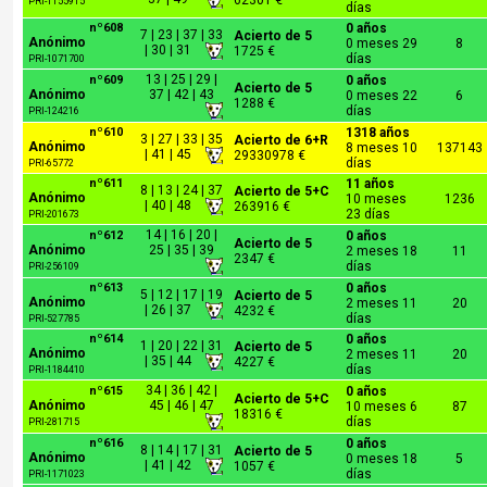
62301 €
PRI-1155915
días
nº608
0 años
7 | 23 | 37 | 33
Acierto de 5
Anónimo
0 meses 29
8
| 30 | 31
1725 €
días
PRI-1071700
13 | 25 | 29 |
nº609
0 años
Acierto de 5
Anónimo
37 | 42 | 43
0 meses 22
6
1288 €
días
PRI-124216
nº610
1318 años
3 | 27 | 33 | 35
Acierto de 6+R
Anónimo
8 meses 10
137143
| 41 | 45
29330978 €
días
PRI-65772
nº611
11 años
8 | 13 | 24 | 37
Acierto de 5+C
Anónimo
10 meses
1236
| 40 | 48
263916 €
23 días
PRI-201673
14 | 16 | 20 |
nº612
0 años
Acierto de 5
Anónimo
25 | 35 | 39
2 meses 18
11
2347 €
días
PRI-256109
nº613
0 años
5 | 12 | 17 | 19
Acierto de 5
Anónimo
2 meses 11
20
| 26 | 37
4232 €
días
PRI-527785
nº614
0 años
1 | 20 | 22 | 31
Acierto de 5
Anónimo
2 meses 11
20
| 35 | 44
4227 €
días
PRI-1184410
34 | 36 | 42 |
nº615
0 años
Acierto de 5+C
Anónimo
45 | 46 | 47
10 meses 6
87
18316 €
días
PRI-281715
nº616
0 años
8 | 14 | 17 | 31
Acierto de 5
Anónimo
0 meses 18
5
| 41 | 42
1057 €
días
PRI-1171023