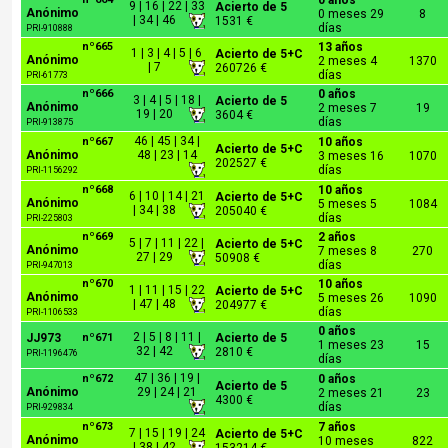
0 años
9 | 16 | 22 | 33
Acierto de 5
Anónimo
0 meses 29
8
| 34 | 46
1531 €
días
PRI-910888
nº665
13 años
1 | 3 | 4 | 5 | 6
Acierto de 5+C
Anónimo
2 meses 4
1370
| 7
260726 €
días
PRI-61773
nº666
0 años
3 | 4 | 5 | 18 |
Acierto de 5
Anónimo
2 meses 7
19
19 | 20
3604 €
días
PRI-913875
46 | 45 | 34 |
nº667
10 años
Acierto de 5+C
Anónimo
48 | 23 | 14
3 meses 16
1070
202527 €
días
PRI-1156292
nº668
10 años
6 | 10 | 14 | 21
Acierto de 5+C
Anónimo
5 meses 5
1084
| 34 | 38
205040 €
días
PRI-225803
nº669
2 años
5 | 7 | 11 | 22 |
Acierto de 5+C
Anónimo
7 meses 8
270
27 | 29
50908 €
días
PRI-947013
nº670
10 años
1 | 11 | 15 | 22
Acierto de 5+C
Anónimo
5 meses 26
1090
| 47 | 48
204977 €
días
PRI-1106533
0 años
2 | 5 | 8 | 11 |
JJ973
nº671
Acierto de 5
1 meses 23
15
32 | 42
2810 €
PRI-1196476
días
47 | 36 | 19 |
nº672
0 años
Acierto de 5
Anónimo
29 | 24 | 21
2 meses 21
23
4300 €
días
PRI-929834
nº673
7 años
7 | 15 | 19 | 24
Acierto de 5+C
Anónimo
10 meses
822
| 38 | 42