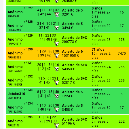
40 | 44
264602 €
PRI-822957
días
nº627
0 años
4 | 11 | 18 | 37
Acierto de 5
Anónimo
1 meses 27
16
| 42 | 44
3291 €
días
PRI-44619
nº628
0 años
2 | 4 | 10 | 21 |
Acierto de 5
Anónimo
1 meses 30
17
37 | 41
3494 €
días
PRI-433566
11 | 22 | 33 |
nº629
9 años
Acierto de 5+C
Anónimo
44 | 48 | 49
4 meses 28
978
200773 €
días
PRI-904617
nº630
71 años
1 | 29 | 35 | 38
Acierto de 6
Anónimo
10 meses 2
7470
| 39 | 42
1531058 €
días
PRI-813933
nº631
2 años
20 | 1 | 34 | 16
Acierto de 5+C
Anónimo
6 meses 24
266
| 12 | 47
54353 €
días
PRI-1347511
nº632
2 años
1 | 5 | 6 | 23 |
Acierto de 5+C
Anónimo
5 meses 29
259
41 | 45
52817 €
días
PRI-1402558
nº633
0 años
8 | 12 | 15 | 40
Acierto de 5
Jotabe310
0 meses 22
6
| 41 | 43
1224 €
días
PRI-110414
nº634
0 años
1 | 10 | 20 | 30
Acierto de 5
Anónimo
3 meses 30
17
| 40 | 49
3458 €
días
PRI-1127509
13 | 16 | 22 |
nº635
2 años
Acierto de 5+C
Anónimo
23 | 29 | 33
5 meses 5
252
51196 €
días
PRI-29176