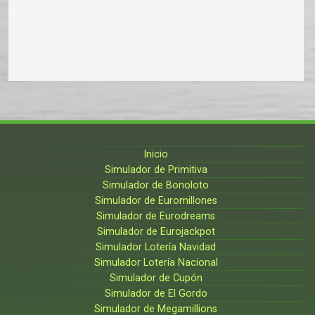
Inicio
Simulador de Primitiva
Simulador de Bonoloto
Simulador de Euromillones
Simulador de Eurodreams
Simulador de Eurojackpot
Simulador Lotería Navidad
Simulador Lotería Nacional
Simulador de Cupón
Simulador de El Gordo
Simulador de Megamillions